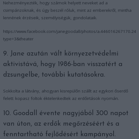
Nehezményezték, hogy számok helyett neveket ad a
csimpánzoknak, és úgy beszél róluk, mint az emberekről, mintha
lennének érzéseik, személyiségük, gondolataik.
https://www.facebook.com/janegoodall/photos/a.446016267170.2
type=3&theater
9. Jane azután vált környezetvédelmi
aktivistává, hogy 1986-ban visszatért a
dzsungelbe, további kutatásokra.
Sokkolta a látvány, ahogyan kisrepülőn szállt az egykori őserdő
felett: kopasz foltok éktelenkedtek az erdőirtások nyomán.
10. Goodall évente nagyjából 300 napot
van úton, az erdők megőrzéséért és a
fenntartható fejlődésért kampányol.