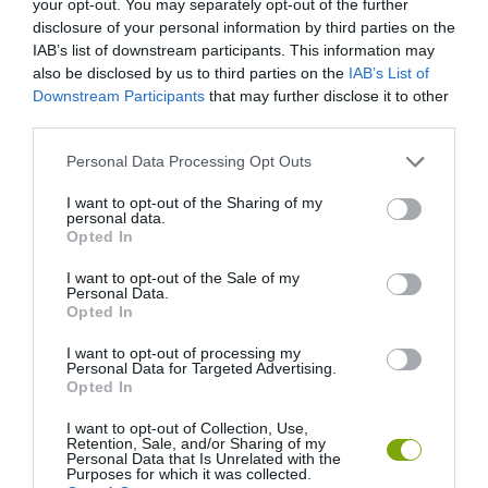
your opt-out. You may separately opt-out of the further
disclosure of your personal information by third parties on the
IAB’s list of downstream participants. This information may
also be disclosed by us to third parties on the
IAB’s List of
Downstream Participants
that may further disclose it to other
third parties.
Please note that this website/app uses one or more Google
Personal Data Processing Opt Outs
services and may gather and store information including but
not limited to your visit or usage behaviour. You may click to
I want to opt-out of the Sharing of my
personal data.
grant or deny consent to Google and its third-party tags to
Opted In
use your data for below specified purposes in below Google
consent section.
I want to opt-out of the Sale of my
Personal Data.
Opted In
I want to opt-out of processing my
Personal Data for Targeted Advertising.
Opted In
I want to opt-out of Collection, Use,
Retention, Sale, and/or Sharing of my
Personal Data that Is Unrelated with the
Purposes for which it was collected.