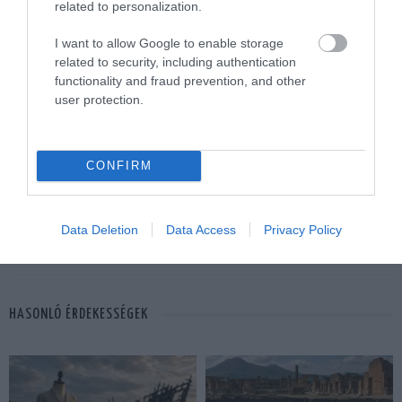
related to personalization.
I want to allow Google to enable storage
related to security, including authentication
functionality and fraud prevention, and other
ELŐZŐ CIKK
user protection.
JÖHET EGY FELEJTHETETLEN KIRUCCANÁS? A BORVONAT
AMERIKA LEGJOBB ÜLTETVÉNYEIN ROBOG KERESZTÜL!
CONFIRM
KÖVETKEZŐ CIKK
KISFIÚK (ÉS NAGYFIÚK) ÁLMA: TRAKTOR VAGY TEHERAUTÓ
Data Deletion
Data Access
Privacy Policy
ÁLTAL INSPIRÁLT TÁRGYAK
HASONLÓ ÉRDEKESSÉGEK