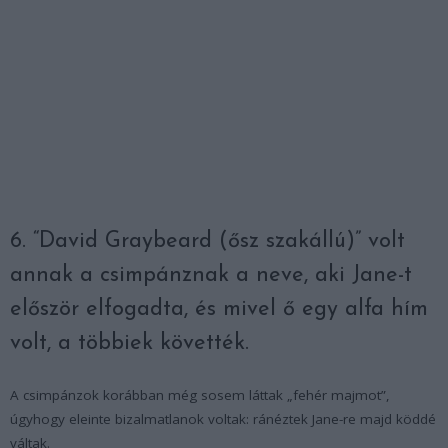
6. “David Graybeard (ősz szakállú)” volt
annak a csimpánznak a neve, aki Jane-t
először elfogadta, és mivel ő egy alfa hím
volt, a többiek követték.
A csimpánzok korábban még sosem láttak „fehér majmot”,
úgyhogy eleinte bizalmatlanok voltak: ránéztek Jane-re majd köddé
váltak.