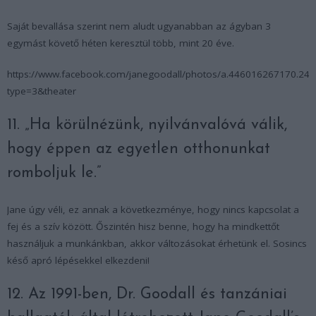
Saját bevallása szerint nem aludt ugyanabban az ágyban 3
egymást követő héten keresztül több, mint 20 éve.
https://www.facebook.com/janegoodall/photos/a.446016267170.2
type=3&theater
11. „Ha körülnézünk, nyilvánvalóvá válik,
hogy éppen az egyetlen otthonunkat
romboljuk le.”
Jane úgy véli, ez annak a következménye, hogy nincs kapcsolat a
fej és a szív között. Őszintén hisz benne, hogy ha mindkettőt
használjuk a munkánkban, akkor változásokat érhetünk el. Sosincs
késő apró lépésekkel elkezdeni!
12. Az 1991-ben, Dr. Goodall és tanzániai