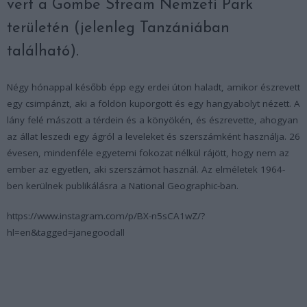
vert a Gombe Stream Nemzeti Park
területén (jelenleg Tanzániában
található).
Négy hónappal később épp egy erdei úton haladt, amikor észrevett
egy csimpánzt, aki a földön kuporgott és egy hangyabolyt nézett. A
lány felé mászott a térdein és a könyökén, és észrevette, ahogyan
az állat leszedi egy ágról a leveleket és szerszámként használja. 26
évesen, mindenféle egyetemi fokozat nélkül rájött, hogy nem az
ember az egyetlen, aki szerszámot használ. Az elméletek 1964-
ben kerülnek publikálásra a National Geographic-ban.
https://www.instagram.com/p/BX-n5sCA1wZ/?
hl=en&tagged=janegoodall