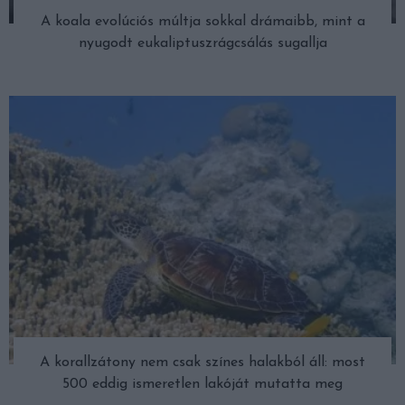
A koala evolúciós múltja sokkal drámaibb, mint a
nyugodt eukaliptuszrágcsálás sugallja
A korallzátony nem csak színes halakból áll: most
500 eddig ismeretlen lakóját mutatta meg