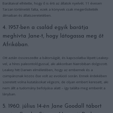
Barátaival elhitette, hogy ő is érti az állatok nyelvét. 11 évesen
Tarzan történetét falta, ezek a könyvek csak megerősítették
álmaiban és állatszeretetében.
4. 1957-ben a család egyik barátja
meghívta Jane-t, hogy látogassa meg őt
Afrikában.
Ott aztán összeszedte a bátorságát, és kapcsolatba lépett Leakey-
vel, a híres paleontológussal, aki akkoriban Nairobiban dolgozott.
Leakey hitt Darwin elméletében, hogy az embernek és a
csimpánznak közös őse volt az evolúció során. Ennek érdekében
szeretett volna kutatásokat végezni, de olyan embert keresett, aki
nem állt a tudomány befolyása alatt – így találta meg emberét a
lányban.
5. 1960. július 14-én Jane Goodall tábort