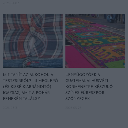
2026-04-02
MIT TANÍT AZ ALKOHOL A
LENYŰGÖZŐEK A
TESTZSÍRRÓL? – 5 MEGLEPŐ
GUATEMALAI HÚSVÉTI
(ÉS KISSÉ KIÁBRÁNDÍTÓ)
KÖRMENETRE KÉSZÜLŐ
IGAZSÁG, AMIT A POHÁR
SZÍNES FŰRÉSZPOR
FENEKÉN TALÁLSZ
SZŐNYEGEK
2026-03-31
2026-03-26