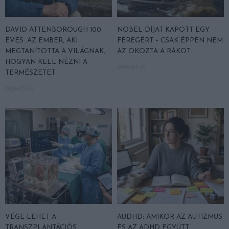
DAVID ATTENBOROUGH 100
NOBEL-DÍJAT KAPOTT EGY
ÉVES: AZ EMBER, AKI
FÉREGÉRT – CSAK ÉPPEN NEM
MEGTANÍTOTTA A VILÁGNAK,
AZ OKOZTA A RÁKOT
HOGYAN KELL NÉZNI A
2026-04-23
TERMÉSZETET
2026-05-08
VÉGE LEHET A
AUDHD: AMIKOR AZ AUTIZMUS
TRANSZPLANTÁCIÓS
ÉS AZ ADHD EGYÜTT