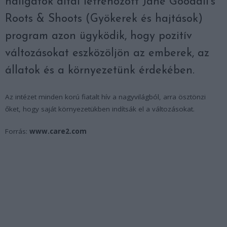
hallgatók által létrehozott Jane Goodall’s
Roots & Shoots (Gyökerek és hajtások)
program azon ügyködik, hogy pozitív
változásokat eszközöljön az emberek, az
állatok és a környezetünk érdekében.
Az intézet minden korú fiatalt hív a nagyvilágból, arra ösztönzi
őket, hogy saját környezetükben indítsák el a változásokat.
Forrás:
www.care2.com