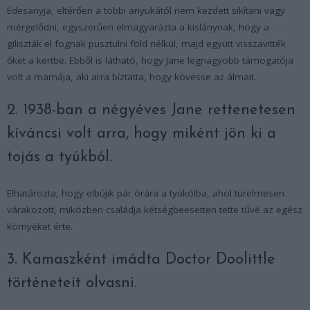
Édesanyja, eltérően a többi anyukától nem kezdett sikítani vagy
mérgelődni, egyszerűen elmagyarázta a kislánynak, hogy a
giliszták el fognak pusztulni föld nélkül, majd együtt visszavitték
őket a kertbe. Ebből is látható, hogy Jane legnagyobb támogatója
volt a mamája, aki arra bíztatta, hogy kövesse az álmait.
2. 1938-ban a négyéves Jane rettenetesen
kíváncsi volt arra, hogy miként jön ki a
tojás a tyúkból.
Elhatározta, hogy elbújik pár órára a tyúkólba, ahol türelmesen
várakozott, miközben családja kétségbeesetten tette tűvé az egész
környéket érte.
3. Kamaszként imádta Doctor Doolittle
történeteit olvasni.