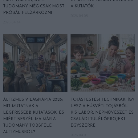
TUDOMÁNY MÉG CSAK MOST
A KUTATÓK
PRÓBÁL FELZÁRKÓZNI
2026-04-05
2026-04-14
AUTIZMUS VILÁGNAPJA 2026:
TOJÁSFESTÉSI TECHNIKÁK: ÍGY
MIT MUTATNAK A
LESZ A HÚSVÉTI TOJÁSBÓL
LEGFRISSEBB KUTATÁSOK, ÉS
KIS LABOR, NÉPMŰVÉSZET ÉS
MIÉRT BESZÉL MA MÁR A
CSALÁDI TÚLÉLŐPROJEKT
TUDOMÁNY TÖBBFÉLE
EGYSZERRE
AUTIZMUSRÓL?
2026-04-01