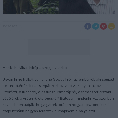
2017-08-22
Már kiskorában kibújt a szög a zsákból.
Ugyan ki ne hallott volna Jane Goodall-ról, az emberről, aki segített
nekünk átértékelni a csimpánzokhoz való viszonyunkat, az
úttörőről, a tudósról, a dzsungel ismerőjéről, a természet elszánt
védőjéről, a világhírű etológusról? Biztosan mindenki. Azt azonban
kevesebben tudják, hogy gyerekkorában hogyan ösztönözték,
majd később hogyan térítették el majdnem a pályájától.