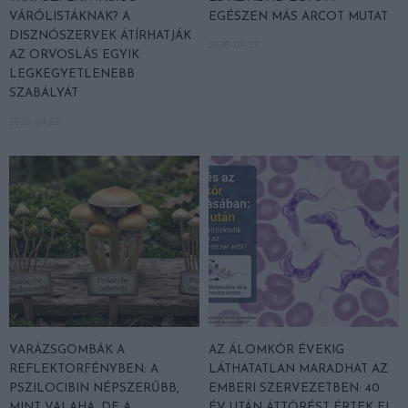
VÁRÓLISTÁKNAK? A
EGÉSZEN MÁS ARCOT MUTAT
DISZNÓSZERVEK ÁTÍRHATJÁK
2026-04-21
AZ ORVOSLÁS EGYIK
LEGKEGYETLENEBB
SZABÁLYÁT
2026-04-22
VARÁZSGOMBÁK A
AZ ÁLOMKÓR ÉVEKIG
REFLEKTORFÉNYBEN: A
LÁTHATATLAN MARADHAT AZ
PSZILOCIBIN NÉPSZERŰBB,
EMBERI SZERVEZETBEN: 40
MINT VALAHA, DE A
ÉV UTÁN ÁTTÖRÉST ÉRTEK EL