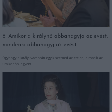
6. Amikor a királynő abbahagyja az evést,
mindenki abbahagyj az evést.
Úgyhogy a királyi vacsorán egyik szemed az ételen, a másik az
uralkodón legyen!