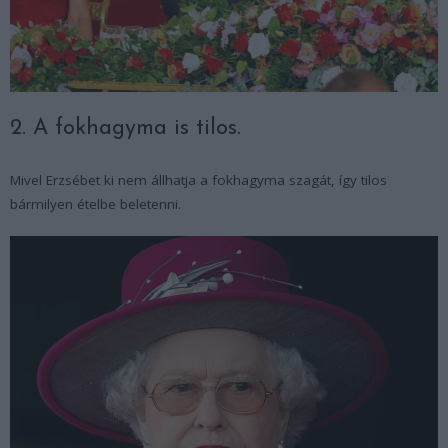
2. A fokhagyma is tilos.
Mivel Erzsébet ki nem állhatja a fokhagyma szagát, így tilos
bármilyen ételbe beletenni.