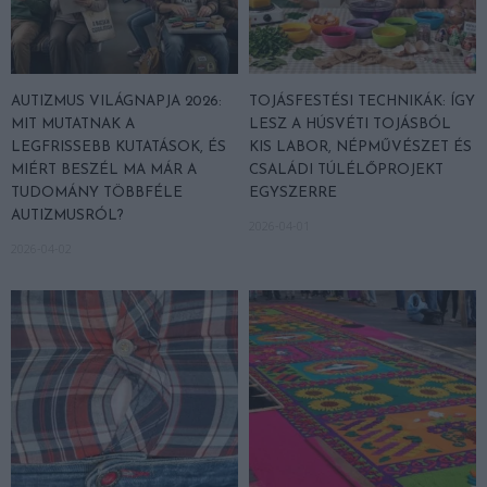
AUTIZMUS VILÁGNAPJA 2026:
TOJÁSFESTÉSI TECHNIKÁK: ÍGY
MIT MUTATNAK A
LESZ A HÚSVÉTI TOJÁSBÓL
LEGFRISSEBB KUTATÁSOK, ÉS
KIS LABOR, NÉPMŰVÉSZET ÉS
MIÉRT BESZÉL MA MÁR A
CSALÁDI TÚLÉLŐPROJEKT
TUDOMÁNY TÖBBFÉLE
EGYSZERRE
AUTIZMUSRÓL?
2026-04-01
2026-04-02