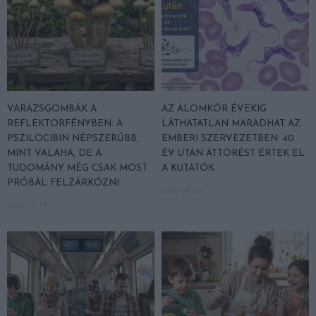
VARÁZSGOMBÁK A
AZ ÁLOMKÓR ÉVEKIG
REFLEKTORFÉNYBEN: A
LÁTHATATLAN MARADHAT AZ
PSZILOCIBIN NÉPSZERŰBB,
EMBERI SZERVEZETBEN: 40
MINT VALAHA, DE A
ÉV UTÁN ÁTTÖRÉST ÉRTEK EL
TUDOMÁNY MÉG CSAK MOST
A KUTATÓK
PRÓBÁL FELZÁRKÓZNI
2026-04-05
2026-04-14