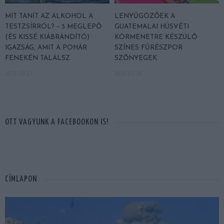
MIT TANÍT AZ ALKOHOL A
LENYŰGÖZŐEK A
TESTZSÍRRÓL? – 5 MEGLEPŐ
GUATEMALAI HÚSVÉTI
(ÉS KISSÉ KIÁBRÁNDÍTÓ)
KÖRMENETRE KÉSZÜLŐ
IGAZSÁG, AMIT A POHÁR
SZÍNES FŰRÉSZPOR
FENEKÉN TALÁLSZ
SZŐNYEGEK
2026-03-31
2026-03-26
OTT VAGYUNK A FACEBOOKON IS!
CÍMLAPON