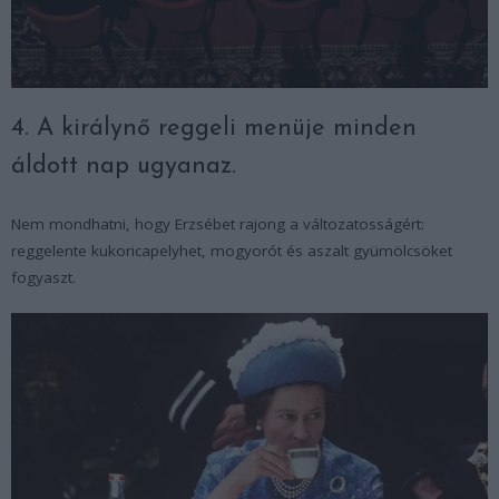
4. A királynő reggeli menüje minden
áldott nap ugyanaz.
Nem mondhatni, hogy Erzsébet rajong a változatosságért:
reggelente kukoricapelyhet, mogyorót és aszalt gyümölcsöket
fogyaszt.