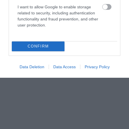
I want to allow Google to enable storage
related to security, including authentication
Forrás:
www.countryliving.com
functionality and fraud prevention, and other
user protection.
CONFIRM
Data Deletion
Data Access
Privacy Policy