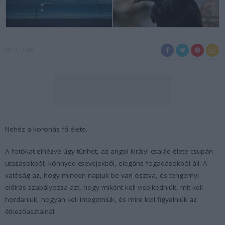
2017-11-09
Nehéz a koronás fő élete.
A fotókat elnézve úgy tűnhet, az angol királyi család élete csupán
utazásokból, könnyed csevejekből, elegáns fogadásokból áll. A
valóság az, hogy minden napjuk be van osztva, és tengernyi
előírás szabályozza azt, hogy miként kell viselkedniük, mit kell
hordaniuk, hogyan kell integetniük, és mire kell figyelniük az
étkezőasztalnál.