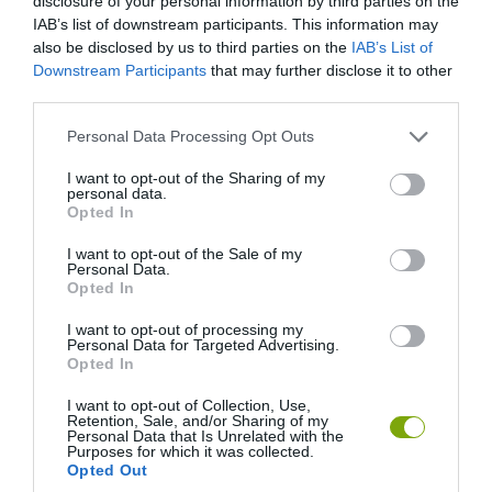
disclosure of your personal information by third parties on the
IAB’s list of downstream participants. This information may
also be disclosed by us to third parties on the
IAB’s List of
13. A munkájukért nem jár fizetés.
Downstream Participants
that may further disclose it to other
third parties.
A királyi családot a birtok jövedelmei és az adófizetők tartják el.
Please note that this website/app uses one or more Google
Personal Data Processing Opt Outs
Néhányan ugyan vállalnak más munkákat, Vilmos herceg például
services and may gather and store information including but
mentőpilóta is, de fizetést nem kap.
not limited to your visit or usage behaviour. You may click to
I want to opt-out of the Sharing of my
personal data.
grant or deny consent to Google and its third-party tags to
Opted In
use your data for below specified purposes in below Google
consent section.
I want to opt-out of the Sale of my
Personal Data.
Opted In
I want to opt-out of processing my
Personal Data for Targeted Advertising.
Opted In
I want to opt-out of Collection, Use,
Retention, Sale, and/or Sharing of my
Personal Data that Is Unrelated with the
Purposes for which it was collected.
Opted Out