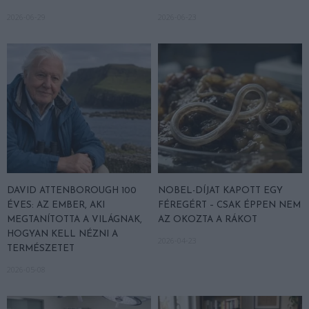
2026-06-29
2026-06-23
DAVID ATTENBOROUGH 100
NOBEL-DÍJAT KAPOTT EGY
ÉVES: AZ EMBER, AKI
FÉREGÉRT – CSAK ÉPPEN NEM
MEGTANÍTOTTA A VILÁGNAK,
AZ OKOZTA A RÁKOT
HOGYAN KELL NÉZNI A
2026-04-23
TERMÉSZETET
2026-05-08