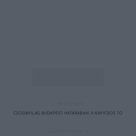
ELŐZŐ CIKK
CSODAVILÁG BUDAPEST HATÁRÁBAN: A KAVICSOS TÓ
KÖVETKEZŐ CIKK