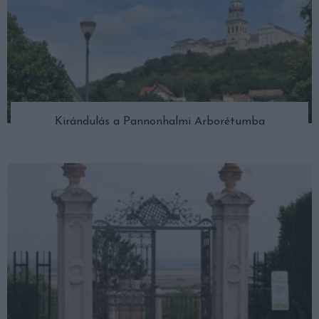
Kirándulás a Pannonhalmi Arborétumba