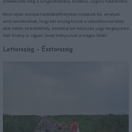
emlékezünk még a szögesdrótokra, bódékra, szigorú határőrökre.
Most olyan európai határátkelőhelyeket mutatunk be, amelyek
arról tanúskodnak, hogy két ország között a választóvonal lehet
akár békés kirándulóhely, kenukkal teli folyócska vagy tengerpartra
futó föveny is. Ugyan, kinek hiányoznak a magas falak?
Lettország – Észtország