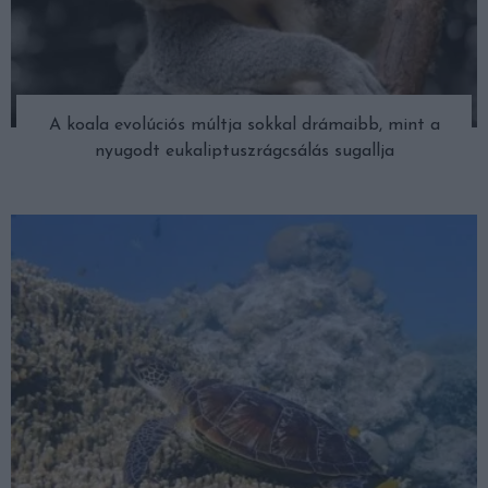
A koala evolúciós múltja sokkal drámaibb, mint a
nyugodt eukaliptuszrágcsálás sugallja