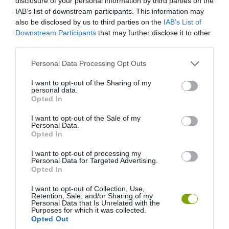
disclosure of your personal information by third parties on the
IAB’s list of downstream participants. This information may
also be disclosed by us to third parties on the
IAB’s List of
Downstream Participants
that may further disclose it to other
third parties.
Please note that this website/app uses one or more Google
Personal Data Processing Opt Outs
services and may gather and store information including but
not limited to your visit or usage behaviour. You may click to
I want to opt-out of the Sharing of my
personal data.
grant or deny consent to Google and its third-party tags to
Opted In
use your data for below specified purposes in below Google
consent section.
I want to opt-out of the Sale of my
Personal Data.
Opted In
I want to opt-out of processing my
Personal Data for Targeted Advertising.
Opted In
I want to opt-out of Collection, Use,
Retention, Sale, and/or Sharing of my
Personal Data that Is Unrelated with the
Purposes for which it was collected.
Németország – Ausztria
Opted Out