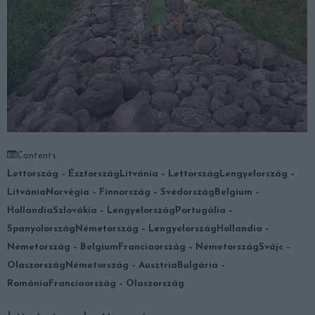
Contents
Lettország – Észtország
Litvánia – Lettország
Lengyelország –
Litvánia
Norvégia – Finnország – Svédország
Belgium –
Hollandia
Szlovákia – Lengyelország
Portugália –
Spanyolország
Németország – Lengyelország
Hollandia –
Németország – Belgium
Franciaország – Németország
Svájc –
Olaszország
Németország – Ausztria
Bulgária –
Románia
Franciaország – Olaszország