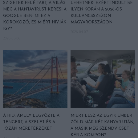
SZIGETEK FELÉ TART, A VILÁG
LEHETNEK: EZÉRT INDULT BE
MEG A HANTAVÍRUST KERESI A
ILYEN KORÁN A 2026-OS
GOOGLE-BEN: MI EZ A
KULLANCSSZEZON
KÓROKOZÓ, ÉS MIÉRT HÍVJÁK
MAGYARORSZÁGON
ÍGY?
2026-04-07
2026-05-06
A HÍD, AMELY LEGYŐZTE A
MIÉRT LESZ AZ EGYIK EMBER
TENGERT, A SZELET ÉS A
ZÖLD MÁR KÉT KANYAR UTÁN,
JÓZAN MÉRETÉRZÉKET
A MÁSIK MEG SZENDVICSET
KÉR A KOMPON?
2026-03-18