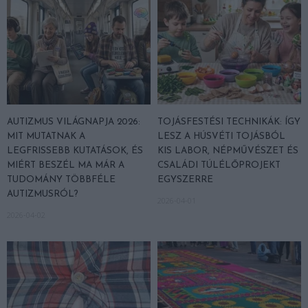
AUTIZMUS VILÁGNAPJA 2026:
TOJÁSFESTÉSI TECHNIKÁK: ÍGY
MIT MUTATNAK A
LESZ A HÚSVÉTI TOJÁSBÓL
LEGFRISSEBB KUTATÁSOK, ÉS
KIS LABOR, NÉPMŰVÉSZET ÉS
MIÉRT BESZÉL MA MÁR A
CSALÁDI TÚLÉLŐPROJEKT
TUDOMÁNY TÖBBFÉLE
EGYSZERRE
AUTIZMUSRÓL?
2026-04-01
2026-04-02