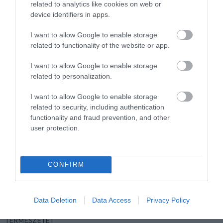
related to analytics like cookies on web or
EGY ELSÜLLYEDT HAJÓ
NEM MINDENKI MENEKÜLT
device identifiers in apps.
TEXTILJEI ÚJRA ÖSSZEÁLLTAK:
POMPEJIBEN: LEHET, HOGY
A RUHA, AMELY TÚLÉLTE A
EGY ORVOS A VÉGSŐKIG
I want to allow Google to enable storage
TENGERT
SEGÍTENI PRÓBÁLT
related to functionality of the website or app.
2026-06-29
2026-06-23
I want to allow Google to enable storage
related to personalization.
I want to allow Google to enable storage
related to security, including authentication
functionality and fraud prevention, and other
user protection.
CONFIRM
DAVID ATTENBOROUGH 100
NOBEL-DÍJAT KAPOTT EGY
ÉVES: AZ EMBER, AKI
FÉREGÉRT – CSAK ÉPPEN NEM
Data Deletion
Data Access
Privacy Policy
MEGTANÍTOTTA A VILÁGNAK,
AZ OKOZTA A RÁKOT
HOGYAN KELL NÉZNI A
2026-04-23
TERMÉSZETET