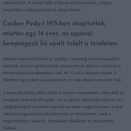
városka fele. A másik felét a felszín alatt keressük, a tágas
üregekben, barlangokban és alagutakban.
Coober Pedy-t 1915-ben alapították,
miután egy 14 éves, az apjával
kempingező fiú opált talált a területen.
Néhány éven belül kitört az opálláz, rengeteg szerencsevadász
érkezett, ezernyi gödröt ástak a kalandorok. Nyáron azonban a
hőmérséklet elviselhetetlen volt, 40 °C-nál is többet mértek. A
felhőtlen ég mellett a páratartalom is csak ritkán ment 20% fölé.
A kánikulai hőség elől a lakók a mélybe menekültek, elkezdték az
üregeket, lyukakat elfoglalni. Ezt a sajátos életmódot először az I.
világháborúból hazatérő katonák kezdték meghonosítani. A lenti
otthonok ugyanolyan kényelmesek és felszereltek, mint a
hagyományos lakások, a bejáratot általában az utcaszinten
találjuk.