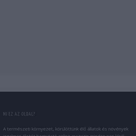
MI EZ AZ OLDAL?
A természeti környezet, körülöttünk élő állatok és növények
izgalmas életét bemutató online magazin minden nap kínál