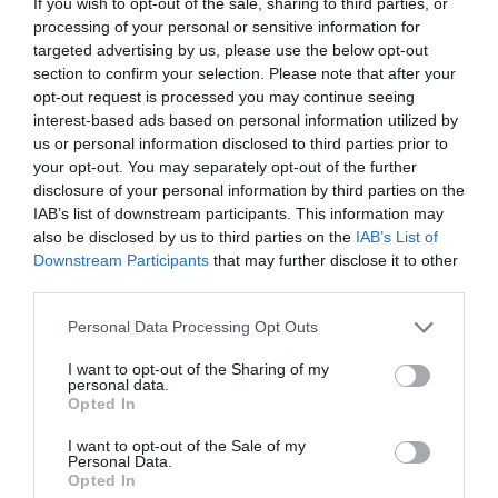
If you wish to opt-out of the sale, sharing to third parties, or
processing of your personal or sensitive information for
targeted advertising by us, please use the below opt-out
section to confirm your selection. Please note that after your
opt-out request is processed you may continue seeing
interest-based ads based on personal information utilized by
us or personal information disclosed to third parties prior to
your opt-out. You may separately opt-out of the further
disclosure of your personal information by third parties on the
IAB’s list of downstream participants. This information may
also be disclosed by us to third parties on the
IAB’s List of
Downstream Participants
that may further disclose it to other
third parties.
Please note that this website/app uses one or more Google
Personal Data Processing Opt Outs
services and may gather and store information including but
not limited to your visit or usage behaviour. You may click to
I want to opt-out of the Sharing of my
personal data.
grant or deny consent to Google and its third-party tags to
Opted In
use your data for below specified purposes in below Google
consent section.
I want to opt-out of the Sale of my
ELŐZŐ CIKK
Personal Data.
Opted In
A MAI NAPIG ÁGAKAT TESZNEK EGY 100 ÉVE ELHUNYT KUTYA