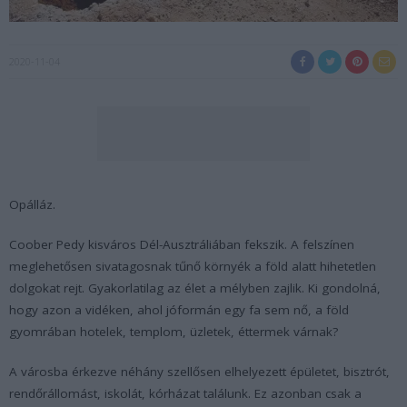
2020-11-04
Opálláz.
Coober Pedy kisváros Dél-Ausztráliában fekszik. A felszínen
meglehetősen sivatagosnak tűnő környék a föld alatt hihetetlen
dolgokat rejt. Gyakorlatilag az élet a mélyben zajlik. Ki gondolná,
hogy azon a vidéken, ahol jóformán egy fa sem nő, a föld
gyomrában hotelek, templom, üzletek, éttermek várnak?
A városba érkezve néhány szellősen elhelyezett épületet, bisztrót,
rendőrállomást, iskolát, kórházat találunk. Ez azonban csak a