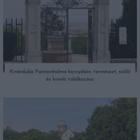
Kirándulás Pannonhalma környékén: természet, szőlő
és komló találkozása