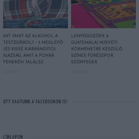
MIT TANÍT AZ ALKOHOL A
LENYŰGÖZŐEK A
TESTZSÍRRÓL? – 5 MEGLEPŐ
GUATEMALAI HÚSVÉTI
(ÉS KISSÉ KIÁBRÁNDÍTÓ)
KÖRMENETRE KÉSZÜLŐ
IGAZSÁG, AMIT A POHÁR
SZÍNES FŰRÉSZPOR
FENEKÉN TALÁLSZ
SZŐNYEGEK
2026-03-31
2026-03-26
OTT VAGYUNK A FACEBOOKON IS!
CÍMLAPON