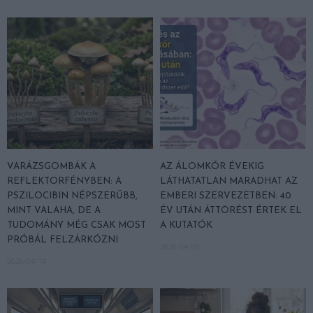
VARÁZSGOMBÁK A
AZ ÁLOMKÓR ÉVEKIG
REFLEKTORFÉNYBEN: A
LÁTHATATLAN MARADHAT AZ
PSZILOCIBIN NÉPSZERŰBB,
EMBERI SZERVEZETBEN: 40
MINT VALAHA, DE A
ÉV UTÁN ÁTTÖRÉST ÉRTEK EL
TUDOMÁNY MÉG CSAK MOST
A KUTATÓK
PRÓBÁL FELZÁRKÓZNI
2026-04-05
2026-04-14