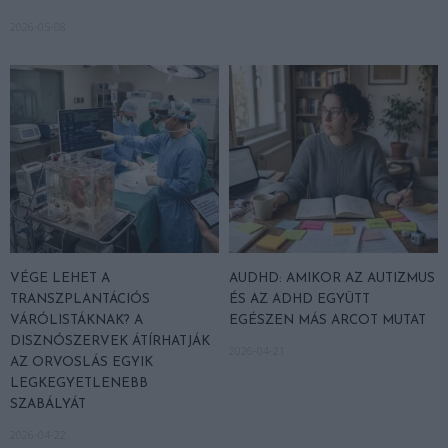
2026-05-08
VÉGE LEHET A
AUDHD: AMIKOR AZ AUTIZMUS
TRANSZPLANTÁCIÓS
ÉS AZ ADHD EGYÜTT
VÁRÓLISTÁKNAK? A
EGÉSZEN MÁS ARCOT MUTAT
DISZNÓSZERVEK ÁTÍRHATJÁK
2026-04-21
AZ ORVOSLÁS EGYIK
LEGKEGYETLENEBB
SZABÁLYÁT
2026-04-22