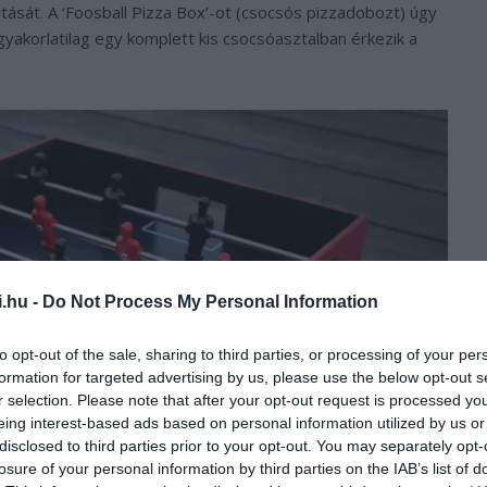
vitását. A ‘Foosball Pizza Box’-ot (csocsós pizzadobozt) úgy
 gyakorlatilag egy komplett kis csocsóasztalban érkezik a
i.hu -
Do Not Process My Personal Information
to opt-out of the sale, sharing to third parties, or processing of your per
formation for targeted advertising by us, please use the below opt-out s
r selection. Please note that after your opt-out request is processed y
eing interest-based ads based on personal information utilized by us or
disclosed to third parties prior to your opt-out. You may separately opt-
losure of your personal information by third parties on the IAB’s list of