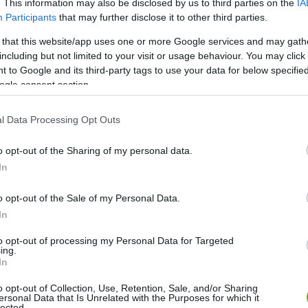
. This information may also be disclosed by us to third parties on the
IA
Participants
that may further disclose it to other third parties.
 that this website/app uses one or more Google services and may gath
including but not limited to your visit or usage behaviour. You may click 
 to Google and its third-party tags to use your data for below specifi
ogle consent section.
l Data Processing Opt Outs
o opt-out of the Sharing of my personal data.
In
o opt-out of the Sale of my Personal Data.
In
to opt-out of processing my Personal Data for Targeted
ing.
In
o opt-out of Collection, Use, Retention, Sale, and/or Sharing
ersonal Data that Is Unrelated with the Purposes for which it
lected.