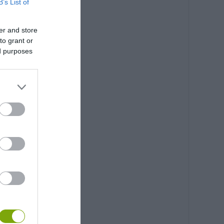
B’s List of
er and store
to grant or
ed purposes