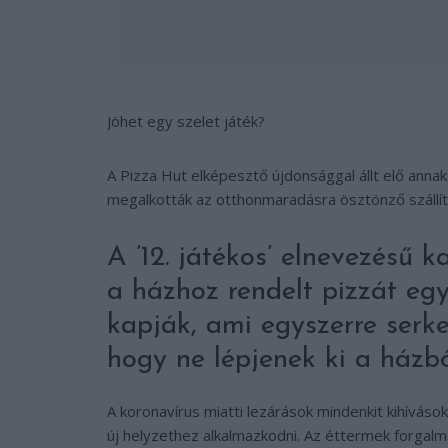
Jöhet egy szelet játék?
A Pizza Hut elképesztő újdonsággal állt elő anna
megalkották az otthonmaradásra ösztönző szállí
A ’12. játékos’ elnevezésű 
a házhoz rendelt pizzát eg
kapják, ami egyszerre serke
hogy ne lépjenek ki a házbó
A koronavírus miatti lezárások mindenkit kihívások
új helyzethez alkalmazkodni. Az éttermek forgalm