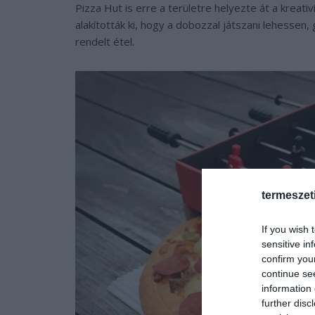
Pizza Hut is erre a területre helyezte át a kreati
alakították ki, hogy a dobozzal játszani lehessen,
rendelt étel.
termeszet
If you wish 
sensitive in
confirm you
continue se
information 
further disc