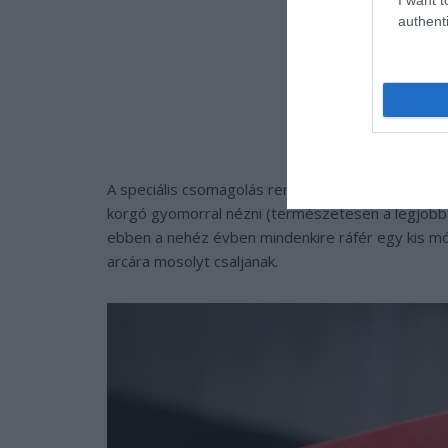
authenti
A speciális csomagolás remek lehetőség arra, hog
korgó gyomorral nézni (természetesen a legjobb 
ebben a nehéz évben mindenkire ráfér egy kis m
arcára mosolyt csaljanak.