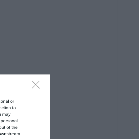
sonal or
ection to
ou may
 personal
out of the
 downstream