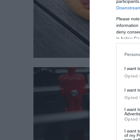
participants
Downstream 
Please note
information 
deny consent
in below Go
Persona
I want t
Opted 
I want t
Opted 
I want 
Advertis
Opted 
I want t
of my P
was col