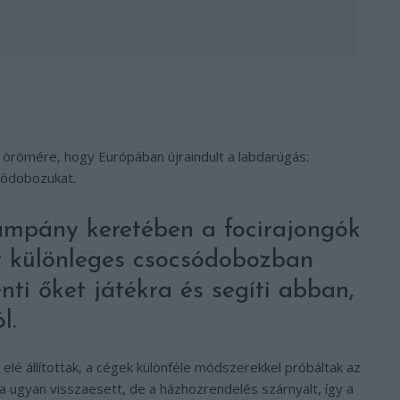
k örömére, hogy Európában újraindult a labdarúgás:
tódobozukat.
kampány keretében a focirajongók
y különleges csocsódobozban
nti őket játékra és segíti abban,
l.
 elé állítottak, a cégek különféle módszerekkel próbáltak az
a ugyan visszaesett, de a házhozrendelés szárnyalt, így a