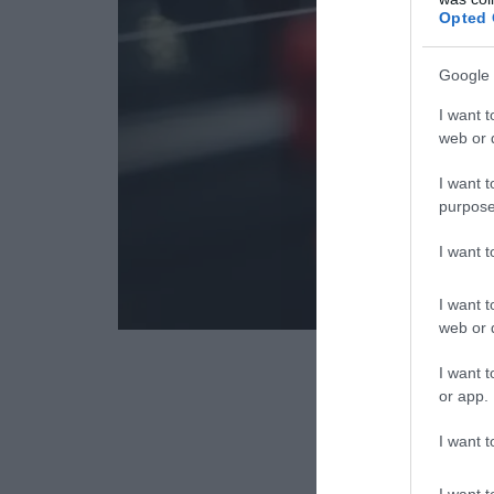
Opted 
Google 
I want t
web or d
I want t
purpose
I want 
I want t
web or d
I want t
or app.
I want t
I want t