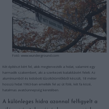
Fotó: www.wunderground.com
Két építészt kért fel, akik megtervezték a hidat, valamint egy
harmadik szakembert, aki a szerkezeti kialakításért felelt. Az
alumíniumból és kidobott tűzoltótömlőkből készült, 18 méter
hosszú hidat 1963-ban emelték fel az út fölé, két fa közé,
hatalmas avatóünnepség keretében.
A különleges hídra azonnal felfigyelt a