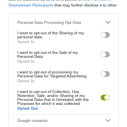
Downstream Participants
that may further disclose it to other
third parties.
Please note that this website/app uses one or more Google
Personal Data Processing Opt Outs
services and may gather and store information including but
not limited to your visit or usage behaviour. You may click to
I want to opt-out of the Sharing of my
ELŐZŐ CIKK
personal data.
grant or deny consent to Google and its third-party tags to
Opted In
A FOCIRAJONGÓK ODÁIG LESZNEK A PIZZA HUT ÚJ, CSOCSÓS
use your data for below specified purposes in below Google
DOBOZÁÉRT
consent section.
I want to opt-out of the Sale of my
Personal Data.
Opted In
KÖVETKEZŐ CIKK
I want to opt-out of processing my
KÉT ÚJ MEZTELENCSIGAFAJJAL BŐVÜLT A HAZAI FAUNA
Personal Data for Targeted Advertising.
Opted In
I want to opt-out of Collection, Use,
Retention, Sale, and/or Sharing of my
HASONLÓ ÉRDEKESSÉGEK
Personal Data that Is Unrelated with the
Purposes for which it was collected.
Opted Out
Google consents