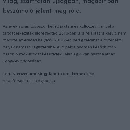
világ, számtalan újságban, magazinban
beszámoló jelent meg róla.
Az évek során többször kellett javítani és költöztetni, mivel a
tartószerkezetek elöregedtek. 2010-ben újra felállításra került, nem
messze az eredeti helyétől. 2014-ben pedig felkerült a történelmi
helyek nemzeti regiszterébe. A jó példa nyomán később több
hasonló mókushidat készítettek, jelenleg 4 van használatban
Longview városában.
Forrás:
www.amusingplanet.com
, kiemelt kép:
newsforsquirrels.blogspot.in