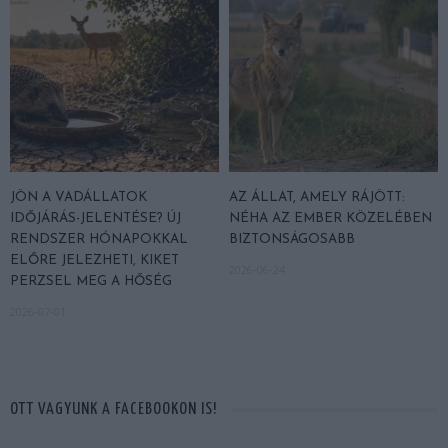
JÖN A VADÁLLATOK
AZ ÁLLAT, AMELY RÁJÖTT:
IDŐJÁRÁS-JELENTÉSE? ÚJ
NÉHA AZ EMBER KÖZELÉBEN
RENDSZER HÓNAPOKKAL
BIZTONSÁGOSABB
ELŐRE JELEZHETI, KIKET
2026-06-24
PERZSEL MEG A HŐSÉG
2026-07-01
OTT VAGYUNK A FACEBOOKON IS!