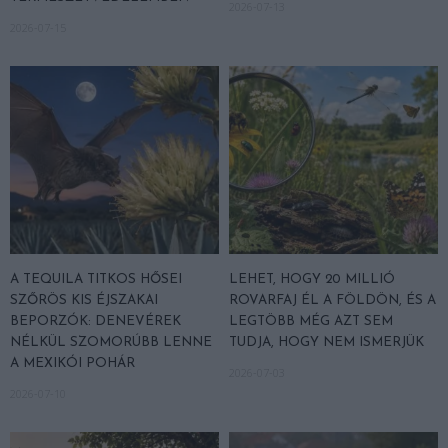
2026-07-13
2026-07-15
A TEQUILA TITKOS HŐSEI
LEHET, HOGY 20 MILLIÓ
SZŐRÖS KIS ÉJSZAKAI
ROVARFAJ ÉL A FÖLDÖN, ÉS A
BEPORZÓK: DENEVÉREK
LEGTÖBB MÉG AZT SEM
NÉLKÜL SZOMORÚBB LENNE
TUDJA, HOGY NEM ISMERJÜK
A MEXIKÓI POHÁR
2026-07-03
2026-07-10