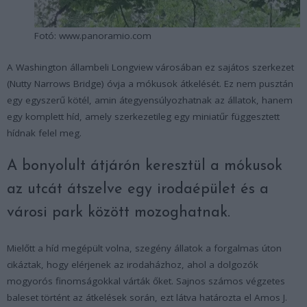
Fotó: www.panoramio.com
A Washington állambeli Longview városában ez sajátos szerkezet
(Nutty Narrows Bridge) óvja a mókusok átkelését. Ez nem pusztán
egy egyszerű kötél, amin átegyensúlyozhatnak az állatok, hanem
egy komplett híd, amely szerkezetileg egy miniatűr függesztett
hídnak felel meg.
A bonyolult átjárón keresztül a mókusok
az utcát átszelve egy irodaépület és a
városi park között mozoghatnak.
Mielőtt a híd megépült volna, szegény állatok a forgalmas úton
cikáztak, hogy elérjenek az irodaházhoz, ahol a dolgozók
mogyorós finomságokkal várták őket. Sajnos számos végzetes
baleset történt az átkelések során, ezt látva határozta el Amos J.