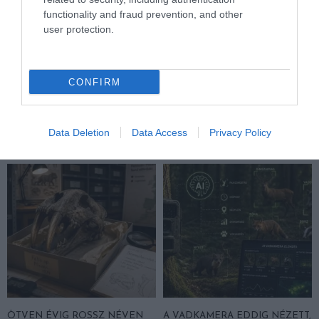
functionality and fraud prevention, and other
user protection.
NEM CSAK A RITKASÁGOK
A TUDÓSOK 262 ÚJ FAJT
BAJBAN VANNAK: A
NEVEZTEK MEG, ÉS A FÖLD
HÉTKÖZNAPI MADARAK ÉS
MEGINT FINOMAN JELEZTE:
CONFIRM
PILLANGÓK CSENDES
KORAI MÉG MINDENTUDÓNAK
ELTŰNÉSE A NAGYOBB
HINNI MAGUNKAT
VÉSZJEL
2026-07-30
Data Deletion
Data Access
Privacy Policy
2026-08-03
ÖTVEN ÉVIG ROSSZ NÉVEN
A VADKAMERA EDDIG NÉZETT,