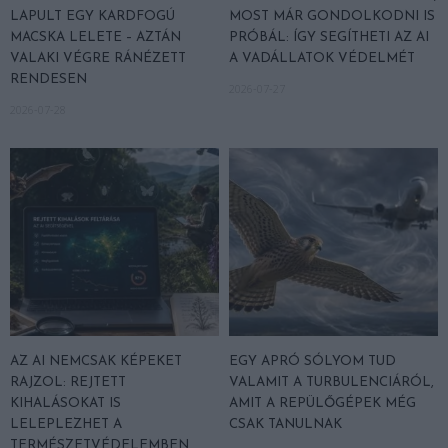
LAPULT EGY KARDFOGÚ
MOST MÁR GONDOLKODNI IS
MACSKA LELETE – AZTÁN
PRÓBÁL: ÍGY SEGÍTHETI AZ AI
VALAKI VÉGRE RÁNÉZETT
A VADÁLLATOK VÉDELMÉT
RENDESEN
2026-07-27
2026-07-28
AZ AI NEMCSAK KÉPEKET
EGY APRÓ SÓLYOM TUD
RAJZOL: REJTETT
VALAMIT A TURBULENCIÁRÓL,
KIHALÁSOKAT IS
AMIT A REPÜLŐGÉPEK MÉG
LELEPLEZHET A
CSAK TANULNAK
TERMÉSZETVÉDELEMBEN