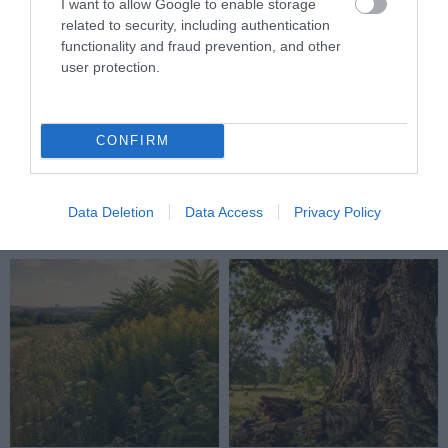
I want to allow Google to enable storage
related to security, including authentication
functionality and fraud prevention, and other
user protection.
A TERMÉSZET NEM SZERETI
A TUDÓSOK 262 ÚJ FAJT
AZ EGYHANGÚSÁGOT: A
NEVEZTEK MEG, ÉS A FÖLD
CONFIRM
VÁLTOZATOS NÖVÉNYZET
MEGINT FINOMAN JELEZTE:
ASZÁLY IDEJÉN IS OKOSABB
KORAI MÉG MINDENTUDÓNAK
STRATÉGIA
HINNI MAGUNKAT
Data Deletion
Data Access
Privacy Policy
2026-07-31
2026-07-30