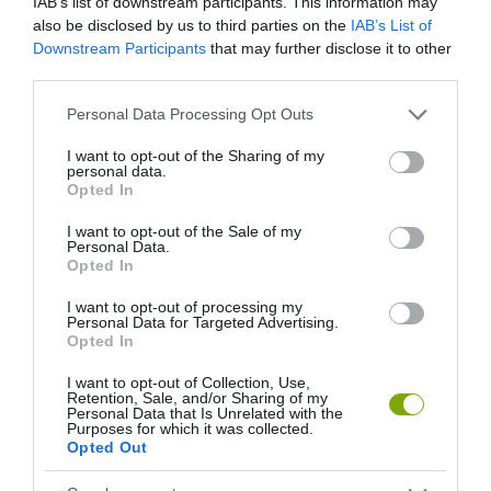
IAB’s list of downstream participants. This information may
also be disclosed by us to third parties on the
IAB’s List of
Downstream Participants
that may further disclose it to other
third parties.
Please note that this website/app uses one or more Google
Personal Data Processing Opt Outs
services and may gather and store information including but
not limited to your visit or usage behaviour. You may click to
I want to opt-out of the Sharing of my
ELŐZŐ CIKK
personal data.
grant or deny consent to Google and its third-party tags to
Opted In
use your data for below specified purposes in below Google
SZÍNES SZŐNYEGEKET KAPNAK BÉCS UTCÁI, VIDÁMSÁG
consent section.
KÖLTÖZIK A KERESZTEZŐDÉSEKBE
I want to opt-out of the Sale of my
Personal Data.
Opted In
KÖVETKEZŐ CIKK
I want to opt-out of processing my
Personal Data for Targeted Advertising.
HIHETETLEN PANORÁMÁVAL VÁR EURÓPA LEGMAGASABBAN
Opted In
FEKVŐ VASÚTÁLLOMÁSA
I want to opt-out of Collection, Use,
Retention, Sale, and/or Sharing of my
Personal Data that Is Unrelated with the
Purposes for which it was collected.
HASONLÓ ÉRDEKESSÉGEK
Opted Out