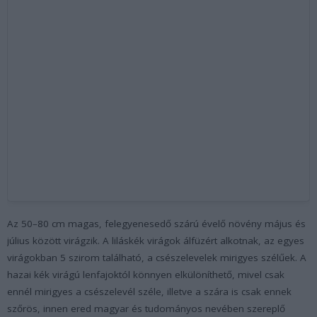
Az 50–80 cm magas, felegyenesedő szárú évelő növény május és
július között virágzik. A liláskék virágok álfüzért alkotnak, az egyes
virágokban 5 szirom található, a csészelevelek mirigyes szélűek. A
hazai kék virágú lenfajoktól könnyen elkülöníthető, mivel csak
ennél mirigyes a csészelevél széle, illetve a szára is csak ennek
szőrös, innen ered magyar és tudományos nevében szereplő