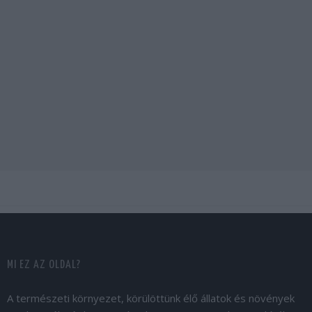
MI EZ AZ OLDAL?
A természeti környezet, körülöttünk élő állatok és növények