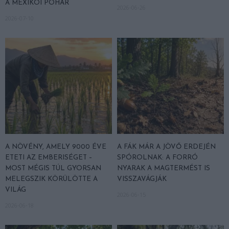
A MEXIKÓI POHÁR
2026-06-26
2026-07-10
A NÖVÉNY, AMELY 9000 ÉVE
A FÁK MÁR A JÖVŐ ERDEJÉN
ETETI AZ EMBERISÉGET –
SPÓROLNAK: A FORRÓ
MOST MÉGIS TÚL GYORSAN
NYARAK A MAGTERMÉST IS
MELEGSZIK KÖRÜLÖTTE A
VISSZAVÁGJÁK
VILÁG
2026-06-15
2026-06-18