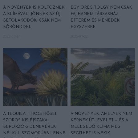
A NÖVÉNYEK IS KÖLTÖZNEK
EGY ÖREG TÖLGY NEM CSAK
A KLÍMÁVAL: JÖNNEK AZ ÚJ
FA, HANEM TÁRSASHÁZ,
BETOLAKODÓK, CSAK NEM
ÉTTEREM ÉS MENEDÉK
BŐRÖNDDEL
EGYSZERRE
2026-07-24
2026-07-22
A TEQUILA TITKOS HŐSEI
A NÖVÉNYEK, AMELYEK NEM
SZŐRÖS KIS ÉJSZAKAI
KÉRNEK ÚTLEVELET — ÉS A
BEPORZÓK: DENEVÉREK
MELEGEDŐ KLÍMA MÉG
NÉLKÜL SZOMORÚBB LENNE
SEGÍTHET IS NEKIK