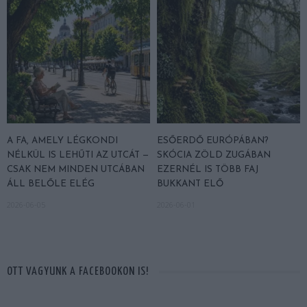
A FA, AMELY LÉGKONDI
ESŐERDŐ EURÓPÁBAN?
NÉLKÜL IS LEHŰTI AZ UTCÁT —
SKÓCIA ZÖLD ZUGÁBAN
CSAK NEM MINDEN UTCÁBAN
EZERNÉL IS TÖBB FAJ
ÁLL BELŐLE ELÉG
BUKKANT ELŐ
2026-06-05
2026-06-01
OTT VAGYUNK A FACEBOOKON IS!