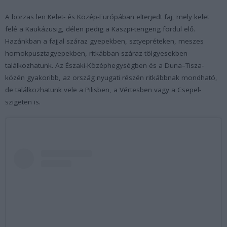
A borzas len Kelet- és Közép-Európában elterjedt faj, mely kelet
felé a Kaukázusig, délen pedig a Kaszpi-tengerig fordul elő.
Hazánkban a fajjal száraz gyepekben, sztyepréteken, meszes
homokpusztagyepekben, ritkábban száraz tölgyesekben
találkozhatunk. Az Északi-Középhegységben és a Duna–Tisza-
közén gyakoribb, az ország nyugati részén ritkábbnak mondható,
de találkozhatunk vele a Pilisben, a Vértesben vagy a Csepel-
szigeten is.