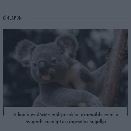
CÍMLAPON
A koala evolúciós múltja sokkal drámaibb, mint a
nyugodt eukaliptuszrágcsálás sugallja