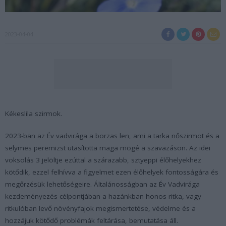
2023-04-04
Kékeslila szirmok.
2023-ban az Év vadvirága a borzas len, ami a tarka nőszirmot és a
selymes peremizst utasította maga mögé a szavazáson. Az idei
voksolás 3 jelöltje ezúttal a szárazabb, sztyeppi élőhelyekhez
kötődik, ezzel felhívva a figyelmet ezen élőhelyek fontosságára és
megőrzésük lehetőségeire. Általánosságban az Év Vadvirága
kezdeményezés célpontjában a hazánkban honos ritka, vagy
ritkulóban levő növényfajok megismertetése, védelme és a
hozzájuk kötődő problémák feltárása, bemutatása áll.