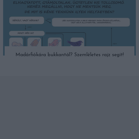
Madárfiókára bukkantál? Szemléletes rajz segít!