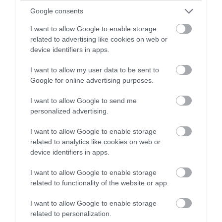
egy csipet sót is, végül tiszta vízzel töröld át.
Google consents
I want to allow Google to enable storage
related to advertising like cookies on web or
device identifiers in apps.
I want to allow my user data to be sent to
Google for online advertising purposes.
I want to allow Google to send me
personalized advertising.
I want to allow Google to enable storage
related to analytics like cookies on web or
device identifiers in apps.
Fotó: Getty
I want to allow Google to enable storage
related to functionality of the website or app.
14. Elmulasztja csukást
I want to allow Google to enable storage
related to personalization.
Tegyél pár csepp keserű likőrt egy szelet citromra és rágcsáld egy