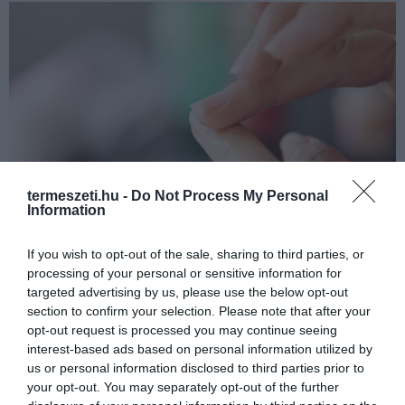
termeszeti.hu -
Do Not Process My Personal
Information
If you wish to opt-out of the sale, sharing to third parties, or
processing of your personal or sensitive information for
targeted advertising by us, please use the below opt-out
Fotó: Getty
section to confirm your selection. Please note that after your
opt-out request is processed you may continue seeing
12. Felfrissíti a vágódeszkát
interest-based ads based on personal information utilized by
us or personal information disclosed to third parties prior to
your opt-out. You may separately opt-out of the further
A vágódeszkák gyakran igen piszkosak, főleg, ha sokat használjuk