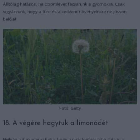
Állítólag hatásos, ha citromlevet facsarunk a gyomokra. Csak
vigyázzunk, hogy a fűre és a kedvenc növényeinkre ne jusson
belőle!
Fotó: Getty
18. A végére hagytuk a limonádét
Nyilván azt mindenki tudja, hogy a nyár legfrissítőbb itala is a