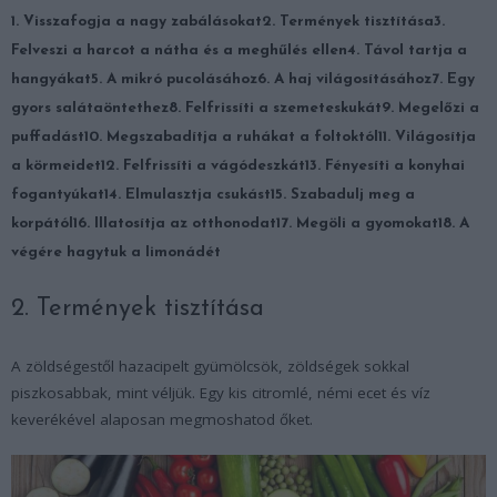
1. Visszafogja a nagy zabálásokat
2. Termények tisztítása
3.
Felveszi a harcot a nátha és a meghűlés ellen
4. Távol tartja a
hangyákat
5. A mikró pucolásához
6. A haj világosításához
7. Egy
gyors salátaöntethez
8. Felfrissíti a szemeteskukát
9. Megelőzi a
puffadást
10. Megszabadítja a ruhákat a foltoktól
11. Világosítja
a körmeidet
12. Felfrissíti a vágódeszkát
13. Fényesíti a konyhai
fogantyúkat
14. Elmulasztja csukást
15. Szabadulj meg a
korpától
16. Illatosítja az otthonodat
17. Megöli a gyomokat
18. A
végére hagytuk a limonádét
2. Termények tisztítása
A zöldségestől hazacipelt gyümölcsök, zöldségek sokkal
piszkosabbak, mint véljük. Egy kis citromlé, némi ecet és víz
keverékével alaposan megmoshatod őket.