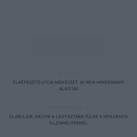
ELŐZŐ CIKK
ELKÉPESZTŐ UTCAI MŰVÉSZET: 25 NEM MINDENNAPI
ALKOTÁS
KÖVETKEZŐ CIKK
ELÁRULJUK, MELYIK A LEGTISZTÁBB FÜLKE A NYILVÁNOS
ILLEMHELYEKNÉL