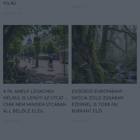
VILÁG
2026-06-15
2026-06-18
A FA, AMELY LÉGKONDI
ESŐERDŐ EURÓPÁBAN?
NÉLKÜL IS LEHŰTI AZ UTCÁT —
SKÓCIA ZÖLD ZUGÁBAN
CSAK NEM MINDEN UTCÁBAN
EZERNÉL IS TÖBB FAJ
ÁLL BELŐLE ELÉG
BUKKANT ELŐ
2026-06-05
2026-06-01