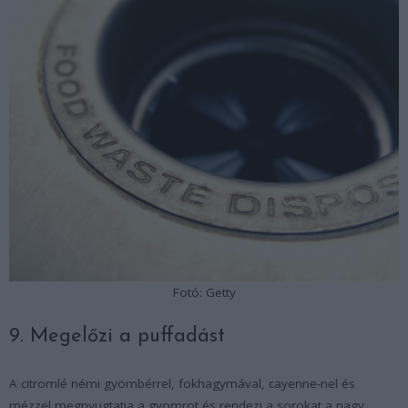
Fotó: Getty
9. Megelőzi a puffadást
A citromlé némi gyömbérrel, fokhagymával, cayenne-nel és
mézzel megnyugtatja a gyomrot és rendezi a sorokat a nagy