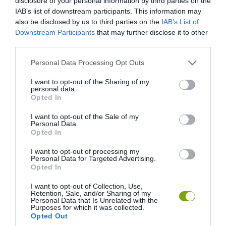
disclosure of your personal information by third parties on the
őket. A gyors tisztításhoz szórd be a deszkát sóval vagy
IAB’s list of downstream participants. This information may
szódabikarbónával, majd egy félbevágott citrommal jól dörzsöld
also be disclosed by us to third parties on the
IAB’s List of
át. Végül öblítsd le vízzel a felületet.
Downstream Participants
that may further disclose it to other
third parties.
Please note that this website/app uses one or more Google
Personal Data Processing Opt Outs
services and may gather and store information including but
not limited to your visit or usage behaviour. You may click to
I want to opt-out of the Sharing of my
personal data.
grant or deny consent to Google and its third-party tags to
Opted In
use your data for below specified purposes in below Google
consent section.
I want to opt-out of the Sale of my
Personal Data.
Opted In
I want to opt-out of processing my
Personal Data for Targeted Advertising.
Fotó: Vasko Miokovic Photography
Opted In
13. Fényesíti a konyhai fogantyúkat
I want to opt-out of Collection, Use,
Retention, Sale, and/or Sharing of my
Personal Data that Is Unrelated with the
Purposes for which it was collected.
Ujjnyomok a kapaszkodókon, fogantyúkon, csapon: egy kis
Opted Out
citromlével átdörzsölve újra ragyogni fog minden. Szórj a szivacsra