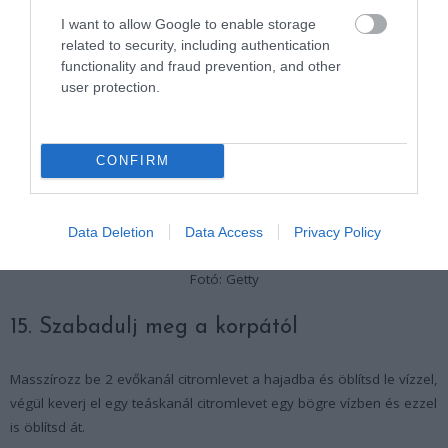
percig. Állítólag nagyon hatásos!
I want to allow Google to enable storage
related to security, including authentication
functionality and fraud prevention, and other
user protection.
CONFIRM
Data Deletion
Data Access
Privacy Policy
Fotó: Getty
15. Szabadulj meg a korpától
Masszírozz be 2 evőkanál citromlevet a hajadba és öblítsd le vízzel,
végül keverj el egy teáskanál citromlevet egy bögre vízben és ezzel
is öblítsd át.