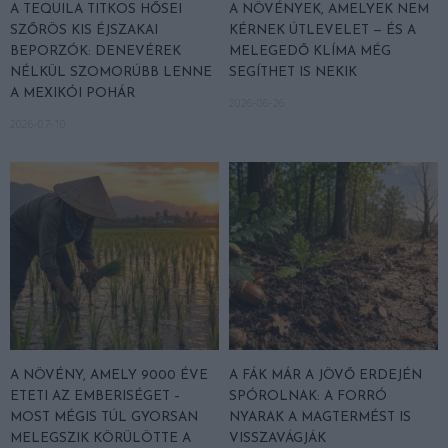
A TEQUILA TITKOS HŐSEI
A NÖVÉNYEK, AMELYEK NEM
SZŐRÖS KIS ÉJSZAKAI
KÉRNEK ÚTLEVELET — ÉS A
BEPORZÓK: DENEVÉREK
MELEGEDŐ KLÍMA MÉG
NÉLKÜL SZOMORÚBB LENNE
SEGÍTHET IS NEKIK
A MEXIKÓI POHÁR
2026-06-26
2026-07-10
A NÖVÉNY, AMELY 9000 ÉVE
A FÁK MÁR A JÖVŐ ERDEJÉN
ETETI AZ EMBERISÉGET –
SPÓROLNAK: A FORRÓ
MOST MÉGIS TÚL GYORSAN
NYARAK A MAGTERMÉST IS
MELEGSZIK KÖRÜLÖTTE A
VISSZAVÁGJÁK