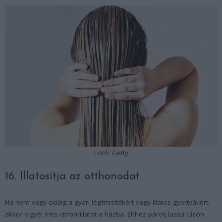
Fotó: Getty
16. Illatosítja az otthonodat
Ha nem vagy odáig a gyári légfrissítőkért vagy illatos gyertyákért,
akkor vigyél friss citromillatot a házba. Ehhez párolj lassú tűzön