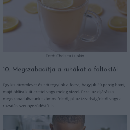
Fotó: Chelsea Lupkin
10. Megszabadítja a ruhákat a foltoktól
Egy kis citromlevet és sót tegyünk a foltra, hagyjuk 30 percig hatni,
majd öblítsük át ecettel vagy meleg vízzel. Ezzel az eljárással
megszabadulhatunk számos folttól, pl. az izzadságfolttól vagy a
rozsdás szennyeződéstől is.