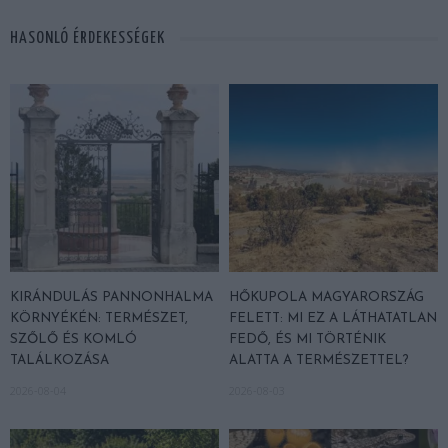
HASONLÓ ÉRDEKESSÉGEK
KIRÁNDULÁS PANNONHALMA
HŐKUPOLA MAGYARORSZÁG
KÖRNYÉKÉN: TERMÉSZET,
FELETT: MI EZ A LÁTHATATLAN
SZŐLŐ ÉS KOMLÓ
FEDŐ, ÉS MI TÖRTÉNIK
TALÁLKOZÁSA
ALATTA A TERMÉSZETTEL?
2026-08-04
2026-08-03