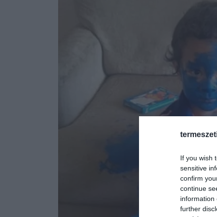
termeszet
If you wish 
sensitive in
confirm you
continue se
information 
further disc