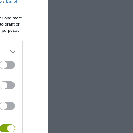
B’s List of
er and store
to grant or
ed purposes