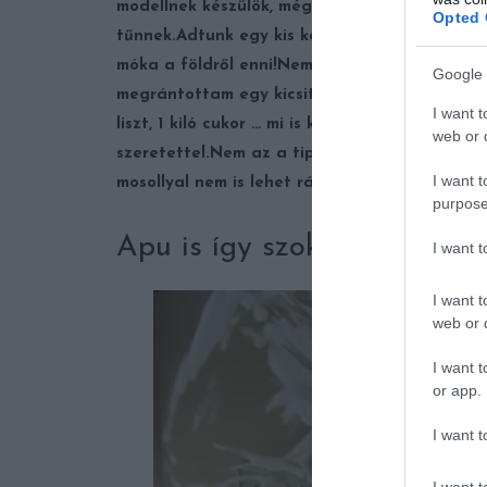
modellnek készülök, még nem is említettem?
A 
Opted 
tűnnek.
Adtunk egy kis kaját a kutyusoknak.
Ős
móka a földről enni!
Nem árt, ha a tesó tuja, h
Google 
megrántottam egy kicsit, és hirtelen legurult.
I want t
liszt, 1 kiló cukor … mi is kell még?
Azt hiszem, v
web or d
szeretettel.
Nem az a tipikus bűnbánó arc ez.
I want t
mosollyal nem is lehet rá haragudni.
purpose
Apu is így szokta. Vagy ne
I want 
I want t
web or d
I want t
or app.
I want t
I want t