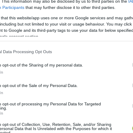
. This information may also be disclosed by us to third parties on the
IA
Participants
that may further disclose it to other third parties.
 that this website/app uses one or more Google services and may gath
including but not limited to your visit or usage behaviour. You may click 
 to Google and its third-party tags to use your data for below specifi
ogle consent section.
l Data Processing Opt Outs
o opt-out of the Sharing of my personal data.
In
o opt-out of the Sale of my Personal Data.
In
to opt-out of processing my Personal Data for Targeted
ing.
In
zokta. Vagy nem?
Anyu pedig így.
Nyugi, a filctoll
o opt-out of Collection, Use, Retention, Sale, and/or Sharing
tok újítani a lakást, úgy rémlik.
Testművészet-
ersonal Data that Is Unrelated with the Purposes for which it
lected.