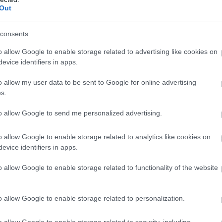
rágógombbal végzett első kísérletek biztatónak
Out
zintén megmondom, túl unalmas volt a fal.
Mekkora
ogy hol a helye.
Ne számolgass, ez kb. 45 év.
Csak
consents
Soha, soha, soha ne hagyd elől a pénzedet.
Tehát 3 kiló
o allow Google to enable storage related to advertising like cookies on
aj is kell a receptbe.
Ne habozz, csatlakozz!
Szülinapra,
evice identifiers in apps.
Kész! Most már akár pihenhetünk is.
Valljuk be, ezzel a
o allow my user data to be sent to Google for online advertising
s.
m?
to allow Google to send me personalized advertising.
o allow Google to enable storage related to analytics like cookies on
evice identifiers in apps.
o allow Google to enable storage related to functionality of the website
o allow Google to enable storage related to personalization.
o allow Google to enable storage related to security, including