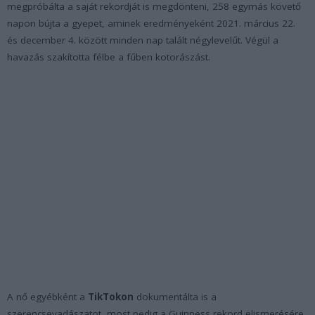
megpróbálta a saját rekordját is megdönteni, 258 egymás követő
napon bújta a gyepet, aminek eredményeként 2021. március 22.
és december 4. között minden nap talált négylevelűt. Végül a
havazás szakította félbe a fűben kotorászást.
A nő egyébként a
TikTokon
dokumentálta is a
szerencsevadászatot, most pedig a Guinness rekord elismerésére