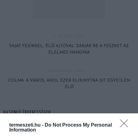
ELŐZŐ CIKK
SAJÁT FEJÜKKEL, ’ÉLŐ AJTÓVAL’ ZÁRJÁK BE A FÉSZKET AZ
ÉLELMES HANGYÁK
KÖVETKEZŐ CIKK
COLMA: A VÁROS, AHOL EZER ELHUNYTRA JUT EGYETLEN
ÉLŐ
HASONLÓ ÉRDEKESSÉGEK
termeszeti.hu -
Do Not Process My Personal
Information