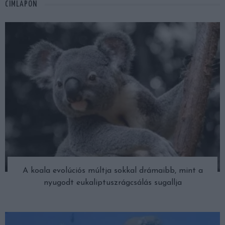
CÍMLAPON
A koala evolúciós múltja sokkal drámaibb, mint a
nyugodt eukaliptuszrágcsálás sugallja