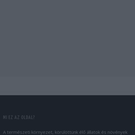
MI EZ AZ OLDAL?
A természeti környezet, körülöttünk élő állatok és növények