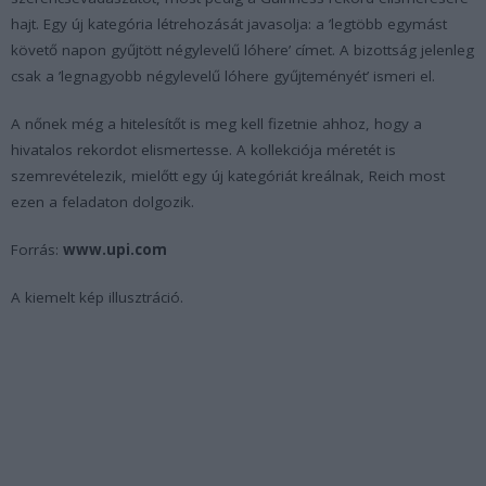
hajt. Egy új kategória létrehozását javasolja: a ’legtöbb egymást
követő napon gyűjtött négylevelű lóhere’ címet. A bizottság jelenleg
csak a ’legnagyobb négylevelű lóhere gyűjteményét’ ismeri el.
A nőnek még a hitelesítőt is meg kell fizetnie ahhoz, hogy a
hivatalos rekordot elismertesse. A kollekciója méretét is
szemrevételezik, mielőtt egy új kategóriát kreálnak, Reich most
ezen a feladaton dolgozik.
Forrás:
www.upi.com
A kiemelt kép illusztráció.