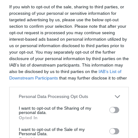
If you wish to opt-out of the sale, sharing to third parties, or
processing of your personal or sensitive information for
targeted advertising by us, please use the below opt-out
section to confirm your selection. Please note that after your
opt-out request is processed you may continue seeing
interest-based ads based on personal information utilized by
us or personal information disclosed to third parties prior to
your opt-out. You may separately opt-out of the further
KIRÁNDULÁS A
KIRÁNDULÁS PANNONHALMA
disclosure of your personal information by third parties on the
PANNONHALMI
KÖRNYÉKÉN: TERMÉSZET,
IAB’s list of downstream participants. This information may
ARBORÉTUMBA
SZŐLŐ ÉS KOMLÓ
also be disclosed by us to third parties on the
IAB’s List of
TALÁLKOZÁSA
2026-08-04
Downstream Participants
that may further disclose it to other
2026-08-04
third parties.
Please note that this website/app uses one or more Google
Personal Data Processing Opt Outs
services and may gather and store information including but
not limited to your visit or usage behaviour. You may click to
I want to opt-out of the Sharing of my
personal data.
grant or deny consent to Google and its third-party tags to
Opted In
use your data for below specified purposes in below Google
consent section.
I want to opt-out of the Sale of my
Personal Data.