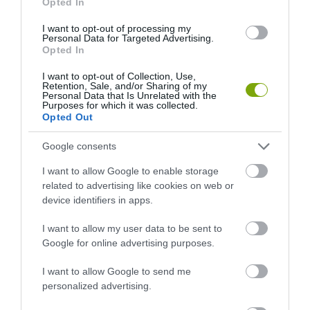
Opted In
I want to opt-out of processing my
Personal Data for Targeted Advertising.
Opted In
KIRÁNDULÁS A
KIRÁNDULÁS A
PANNONHALMI
PANNONHALMI FŐAPÁTSÁG
I want to opt-out of Collection, Use,
GYÓGYNÖVÉNYKERTBE ÉS
PINCÉSZETÉBE
Retention, Sale, and/or Sharing of my
Personal Data that Is Unrelated with the
ILLATMÚZEUMBA
2026-08-04
Purposes for which it was collected.
2026-08-04
Opted Out
Google consents
I want to allow Google to enable storage
related to advertising like cookies on web or
device identifiers in apps.
I want to allow my user data to be sent to
Google for online advertising purposes.
I want to allow Google to send me
personalized advertising.
KIRÁNDULÁS A RAVAZDI
NEM CSAK A FÖLD
SÖRFŐZDÉBE, A BENCÉS
SZOMJAZIK: LÉGKÖRI ASZÁLY