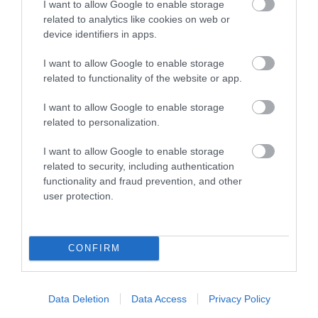
I want to allow Google to enable storage
APÁTSÁG HABOS OLDALÁRA
SZÍVJA KI A VIZET A
related to analytics like cookies on web or
NÖVÉNYEKBŐL
2026-08-04
device identifiers in apps.
2026-08-04
I want to allow Google to enable storage
related to functionality of the website or app.
I want to allow Google to enable storage
related to personalization.
I want to allow Google to enable storage
related to security, including authentication
functionality and fraud prevention, and other
user protection.
HŐKUPOLA MAGYARORSZÁG
A TERMÉSZET NEM SZERETI
FELETT: MI EZ A LÁTHATATLAN
AZ EGYHANGÚSÁGOT: A
CONFIRM
FEDŐ, ÉS MI TÖRTÉNIK
VÁLTOZATOS NÖVÉNYZET
ALATTA A TERMÉSZETTEL?
ASZÁLY IDEJÉN IS OKOSABB
STRATÉGIA
2026-08-03
Data Deletion
Data Access
Privacy Policy
2026-07-31