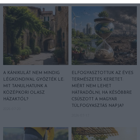
A KÁNIKULÁT NEM MINDIG
ELFOGYASZTOTTUK AZ ÉVES
LÉGKONDIVAL GYŐZTÉK LE:
TERMÉSZETES KERETET:
MIT TANULHATUNK A
MIÉRT NEM LEHET
KÖZÉPKORI OLASZ
HÁTRADŐLNI, HA KÉSŐBBRE
HÁZAKTÓL?
CSÚSZOTT A MAGYAR
TÚLFOGYASZTÁS NAPJA?
2026-07-20
2026-07-17