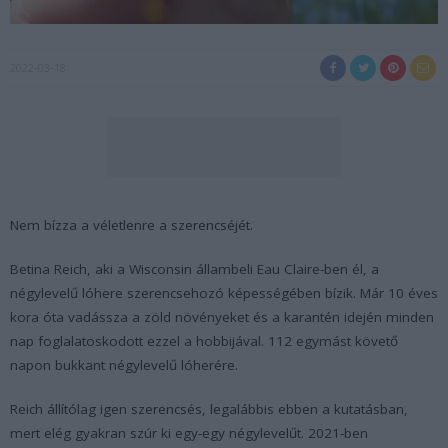
2022-03-18
Nem bízza a véletlenre a szerencséjét.
Betina Reich, aki a Wisconsin állambeli Eau Claire-ben él, a
négylevelű lóhere szerencsehozó képességében bízik. Már 10 éves
kora óta vadássza a zöld növényeket és a karantén idején minden
nap foglalatoskodott ezzel a hobbijával. 112 egymást követő
napon bukkant négylevelű lóherére.
Reich állítólag igen szerencsés, legalábbis ebben a kutatásban,
mert elég gyakran szúr ki egy-egy négylevelűt. 2021-ben