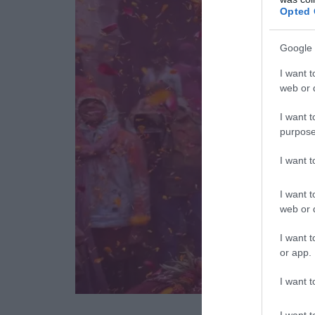
Opted 
Google 
I want t
web or d
I want t
purpose
I want 
I want t
web or d
I want t
or app.
I want t
I want t