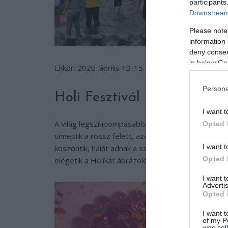
participants
Downstream 
Please note
information 
deny consent
in below Go
Ekkor: 2020. április 13-15.
Persona
Holi Fesztivál (India)
I want t
A világ legszínpompásabb eseményén mindenki szí
Opted 
ünneplik a rossz felett, azaz Vishnu hindu isten d
I want t
köszöntik, hálát adnak a szüret bőségéért. A meg
Opted 
elégetik a Holikát ábrázoló képeket.
I want 
Advertis
Opted 
I want t
of my P
was col