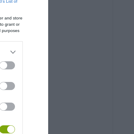
B’s List of
er and store
to grant or
ed purposes