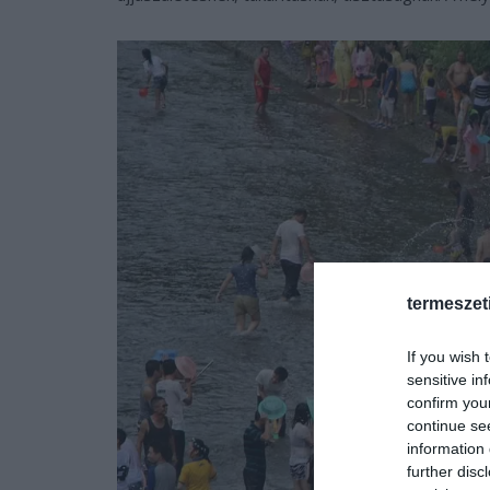
termeszet
If you wish 
sensitive in
confirm you
continue se
information 
further disc