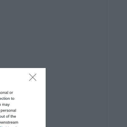
sonal or
ection to
ou may
 personal
out of the
 downstream