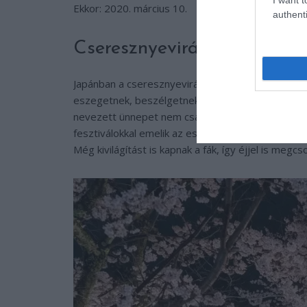
Ekkor: 2020. március 10.
authenti
Cseresznyevirágzás Fesztiv
Japánban a cseresznyevirágzás igazi örömünnep, 
eszegetnek, beszélgetnek, és közben a meseszép
nevezett ünnepet nem csak a helyiek, de a turist
fesztiválokkal emelik az esemény fényét, kísérő
Még kivilágítást is kapnak a fák, így éjjel is megcs