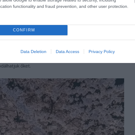
cation functionality and fraud prevention, and other user protection.
ál (Japán)
CONFIRM
ilyenkor mindenki a parkokban van, pokrócokon ülve
 rózsaszín szirmokban gyönyörködnek. A sakurának is
ák is élvezik. A szigetországban számos helyen
Data Deletion
Data Access
Privacy Policy
koncerteket, teaceremóniákat, kézműves vásárokat tartanak.
odálhatjuk őket.