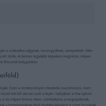
áján a szabadba vágynak, összegyűlnek, ünnepelnek. Idén
szét törlik, érdemes legalább képeken megnézni, milyen
lok léteznek bolygónkon.
aiföld)
n vívják. Ezen a rendezvényen mindenki csuromvizes, mert
ízzel teli lufi durran szét a fején. Valójában a thai újévet
 a víz milyen fontos elem, szimbóluma a megújulásnak,
lyiek a templomokban lévő Buddha képekre is vizet locsolnak.