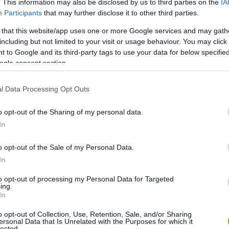
. This information may also be disclosed by us to third parties on the
IA
Participants
that may further disclose it to other third parties.
 that this website/app uses one or more Google services and may gath
including but not limited to your visit or usage behaviour. You may click 
 to Google and its third-party tags to use your data for below specifi
ogle consent section.
l Data Processing Opt Outs
o opt-out of the Sharing of my personal data.
nes port és vizet kap a nyakába. Ilyenkor a jó győzelmét
In
iadalát Holika démon felett. Ugyanakkor a tavaszt is
o opt-out of the Sale of my Personal Data.
előző este hatalmas tüzeket gyújtanak (Holika Dahan) és
In
to opt-out of processing my Personal Data for Targeted
ing.
In
o opt-out of Collection, Use, Retention, Sale, and/or Sharing
ersonal Data that Is Unrelated with the Purposes for which it
lected.