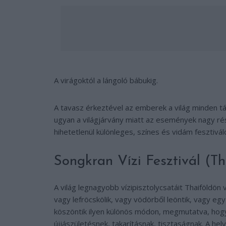
A virágoktól a lángoló bábukig.
A tavasz érkeztével az emberek a világ minden t
ugyan a világjárvány miatt az események nagy ré
hihetetlenül különleges, színes és vidám fesztivá
Songkran Vízi Fesztivál (Th
A világ legnagyobb vízipisztolycsatáit Thaiföldö
vagy lefröcskölik, vagy vödörből leöntik, vagy egy v
köszöntik ilyen különös módon, megmutatva, hogy
újjászületésnek, takarításnak, tisztaságnak. A he