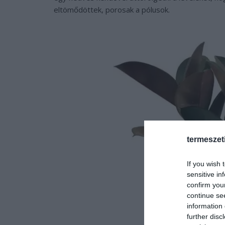
eltömődöttek, porosak a pólusok.
termeszet
If you wish 
sensitive in
confirm you
continue se
information 
further disc