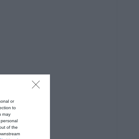
sonal or
ection to
ou may
 personal
out of the
 downstream