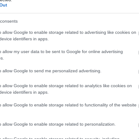
Out
mekül megszűri a levegőt a szennyezőanyagoktól, így a
k akár fejfájást, légzési problémákat is okozhatnak, így
consents
zobapáfrány elűzi a téli szárazságot is, mivel párásítja a
o allow Google to enable storage related to advertising like cookies on
evice identifiers in apps.
o allow my user data to be sent to Google for online advertising
s.
to allow Google to send me personalized advertising.
o allow Google to enable storage related to analytics like cookies on
evice identifiers in apps.
o allow Google to enable storage related to functionality of the website
o allow Google to enable storage related to personalization.
o allow Google to enable storage related to security, including