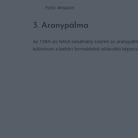
Fotó: Amazon
3. Aranypálma
Az 1989-es NASA tanulmány szerint az aranypálma
különösen a beltéri formaldehid-eltávolító képess