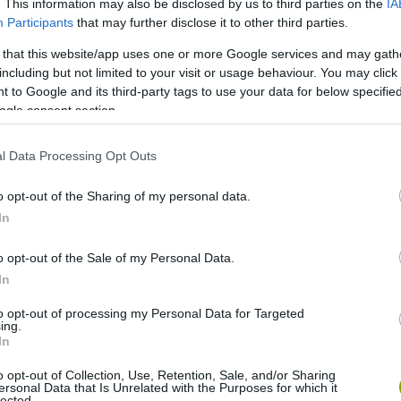
. This information may also be disclosed by us to third parties on the
IA
Participants
that may further disclose it to other third parties.
 that this website/app uses one or more Google services and may gath
including but not limited to your visit or usage behaviour. You may click 
 to Google and its third-party tags to use your data for below specifi
ogle consent section.
l Data Processing Opt Outs
o opt-out of the Sharing of my personal data.
In
o opt-out of the Sale of my Personal Data.
In
to opt-out of processing my Personal Data for Targeted
ing.
In
o opt-out of Collection, Use, Retention, Sale, and/or Sharing
ersonal Data that Is Unrelated with the Purposes for which it
lected.