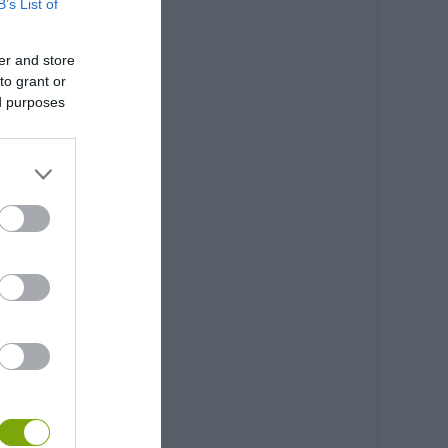
B’s List of
er and store
to grant or
ed purposes