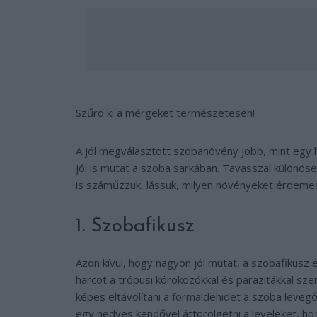
Szűrd ki a mérgeket természetesen!
A jól megválasztott szobanövény jobb, mint egy 
jól is mutat a szoba sarkában. Tavasszal különös
is száműzzük, lássuk, milyen növényeket érdeme
1. Szobafikusz
Azon kívül, hogy nagyon jól mutat, a szobafikusz e
harcot a trópusi kórokozókkal és parazitákkal sz
képes eltávolítani a formaldehidet a szoba levegő
egy nedves kendővel áttörölgetni a leveleket, 