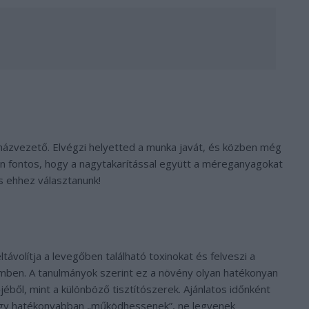
házvezető. Elvégzi helyetted a munka javát, és közben még
en fontos, hogy a nagytakarítással együtt a méreganyagokat
s ehhez választanunk!
ltávolítja a levegőben található toxinokat és felveszi a
emben. A tanulmányok szerint ez a növény olyan hatékonyan
jéből, mint a különböző tisztítószerek. Ajánlatos időnként
hogy hatékonyabban „működhessenek”, ne legyenek