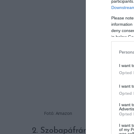
participants
Downstream 
Please note
information 
deny consent
in below Go
Persona
I want t
Opted 
I want t
Opted 
I want 
Advertis
Fotó: Amazon
Opted 
I want t
2. Szobapáfrány
of my P
was col