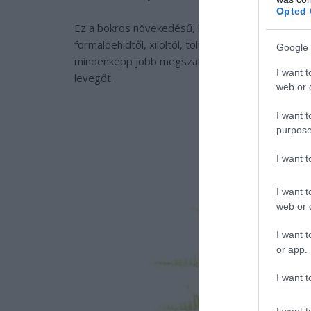
Opted 
Ez a bokros növekedésű, kedvelt szobanövény re
formaldehidtől, xiloltól, toluoltól. Ezek az anyago
Google 
mindenképp jobb megszabadulni tőlük. Ráadásul a s
I want t
levegőt.
web or d
I want t
purpose
I want 
I want t
web or d
I want t
or app.
I want t
I want t