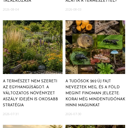
TALÁLKOZÁSA
ALATTA A TERMÉSZETTEL?
2026-08-04
2026-08-03
A TERMÉSZET NEM SZERETI
A TUDÓSOK 262 ÚJ FAJT
AZ EGYHANGÚSÁGOT: A
NEVEZTEK MEG, ÉS A FÖLD
VÁLTOZATOS NÖVÉNYZET
MEGINT FINOMAN JELEZTE:
ASZÁLY IDEJÉN IS OKOSABB
KORAI MÉG MINDENTUDÓNAK
STRATÉGIA
HINNI MAGUNKAT
2026-07-31
2026-07-30