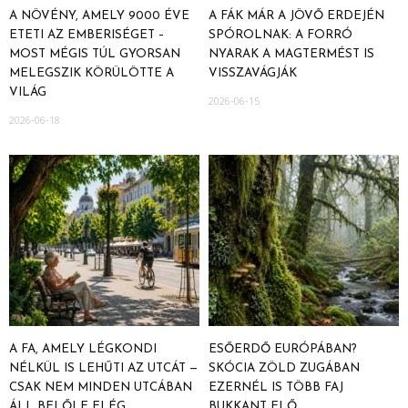
A NÖVÉNY, AMELY 9000 ÉVE
A FÁK MÁR A JÖVŐ ERDEJÉN
ETETI AZ EMBERISÉGET –
SPÓROLNAK: A FORRÓ
MOST MÉGIS TÚL GYORSAN
NYARAK A MAGTERMÉST IS
MELEGSZIK KÖRÜLÖTTE A
VISSZAVÁGJÁK
VILÁG
2026-06-15
2026-06-18
A FA, AMELY LÉGKONDI
ESŐERDŐ EURÓPÁBAN?
NÉLKÜL IS LEHŰTI AZ UTCÁT —
SKÓCIA ZÖLD ZUGÁBAN
CSAK NEM MINDEN UTCÁBAN
EZERNÉL IS TÖBB FAJ
ÁLL BELŐLE ELÉG
BUKKANT ELŐ