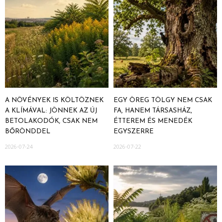
A NÖVÉNYEK IS KÖLTÖZNEK
EGY ÖREG TÖLGY NEM CSAK
A KLÍMÁVAL: JÖNNEK AZ ÚJ
FA, HANEM TÁRSASHÁZ,
BETOLAKODÓK, CSAK NEM
ÉTTEREM ÉS MENEDÉK
BŐRÖNDDEL
EGYSZERRE
2026-07-24
2026-07-22