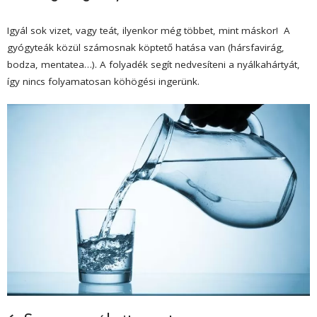
Igyál sok vizet, vagy teát, ilyenkor még többet, mint máskor! A
gyógyteák közül számosnak köptető hatása van (hársfavirág,
bodza, mentatea…). A folyadék segít nedvesíteni a nyálkahártyát,
így nincs folyamatosan köhögési ingerünk.