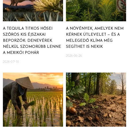
A TEQUILA TITKOS HŐSEI
A NÖVÉNYEK, AMELYEK NEM
SZŐRÖS KIS ÉJSZAKAI
KÉRNEK ÚTLEVELET — ÉS A
BEPORZÓK: DENEVÉREK
MELEGEDŐ KLÍMA MÉG
NÉLKÜL SZOMORÚBB LENNE
SEGÍTHET IS NEKIK
A MEXIKÓI POHÁR
2026-06-26
2026-07-10