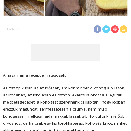
2017-09-20
A nagymama receptjei hatásosak.
Az ősz tipikusan az az időszak, amikor mindenki köhög a buszon,
az irodában, az iskolában és otthon. Akármi is okozza a légutak
megbetegedését, a köhögést szeretnénk csillapítani, hogy jobban
érezzük magunkat. Természetesen a csúnya, nem múló
köhögéssel, mellkasi fájdalmakkal, lázzal, stb. forduljunk mielőbb
orvoshoz, de ha csak egy kis torokkaparás, köhögés kínoz minket,
akkor ajánlatos a jól bevált házi szerekhez nyúlni.