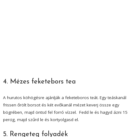
4. Mézes feketebors tea
A hurutos köhögésre ajánlják a feketeboros teát. Egy teáskanál
frissen őrölt borsot és két evőkanál mézet keverj össze egy
bögrében, majd öntsd fel forró vízzel. Fedd le és hagyd ázni 15
percig, majd szűrd le és kortyolgasd el.
5. Rengeteg folyadék