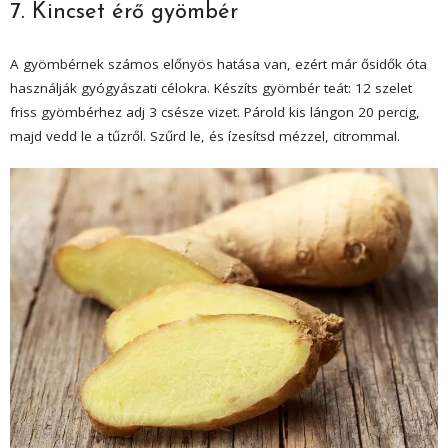
7. Kincset érő gyömbér
A gyömbérnek számos előnyös hatása van, ezért már ősidők óta
használják gyógyászati célokra. Készíts gyömbér teát: 12 szelet
friss gyömbérhez adj 3 csésze vizet. Párold kis lángon 20 percig,
majd vedd le a tűzről. Szűrd le, és ízesítsd mézzel, citrommal.