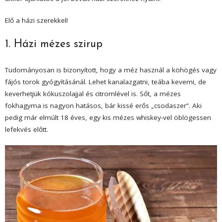
Elő a házi szerekkel!
1. Házi mézes szirup
Tudományosan is bizonyított, hogy a méz használ a köhögés vagy
fájós torok gyógyításánál. Lehet kanalazgatni, teába keverni, de
keverhetjük kókuszolajjal és citromlével is. Sőt, a mézes
fokhagyma is nagyon hatásos, bár kissé erős „csodaszer”. Aki
pedig már elmúlt 18 éves, egy kis mézes whiskey-vel öblögessen
lefekvés előtt.