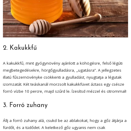
2. Kakukkfű
A kakukkfű, mint gyógynövény ajánlott a köhögésre, felső légúti
megbetegedésekre, hörgőgyulladásra, „ugatásra”. A jellegzetes
illatú fűszernövényke csökkenti a gyulladást, nyugtatja a légutak
izomzatát. Két teáskanál morzsolt kakukkfüvet áztass egy csésze
forró vízbe 10 percre, majd szűrd le. Ízesítsd mézzel és citrommal!
3. Forró zuhany
Állj a forró zuhany alá, csukd be az ablakokat, hogy a gőz átjárja a
fürdőt, és a tüdődet. A keletkező gőz ugyanis nem csak