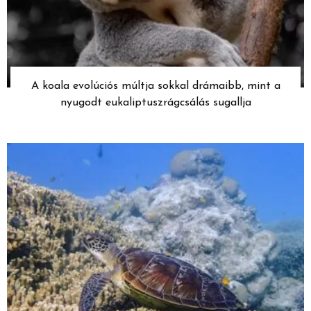
A koala evolúciós múltja sokkal drámaibb, mint a
nyugodt eukaliptuszrágcsálás sugallja