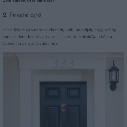
Zöld falak
9. Üres hintaszék
2. Fekete ajtó
Bár a fekete ajtó nem túl elterjedt, jobb, ha tudjuk, hogy a feng
shui szerint a fekete ajtó a rossz szerencsét invitálja a házba,
kivéve, ha az ajtó északra néz.