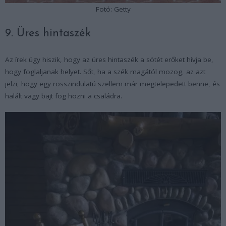
Fotó: Getty
9. Üres hintaszék
Az írek úgy hiszik, hogy az üres hintaszék a sötét erőket hívja be,
hogy foglaljanak helyet. Sőt, ha a szék magától mozog, az azt
jelzi, hogy egy rosszindulatú szellem már megtelepedett benne, és
halált vagy bajt fog hozni a családra.