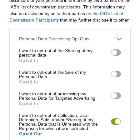
disclosure of your personal information by third parties on the
IAB’s list of downstream participants. This information may
also be disclosed by us to third parties on the
IAB’s List of
Downstream Participants
that may further disclose it to other
third parties.
Please note that this website/app uses one or more Google
Personal Data Processing Opt Outs
services and may gather and store information including but
not limited to your visit or usage behaviour. You may click to
I want to opt-out of the Sharing of my
personal data.
grant or deny consent to Google and its third-party tags to
Opted In
use your data for below specified purposes in below Google
consent section.
I want to opt-out of the Sale of my
Personal Data.
Opted In
I want to opt-out of processing my
Personal Data for Targeted Advertising.
Opted In
I want to opt-out of Collection, Use,
Retention, Sale, and/or Sharing of my
Personal Data that Is Unrelated with the
Fotó: Getty
Purposes for which it was collected.
Opted Out