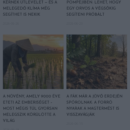
KÉRNEK ÚTLEVELET — ÉS A
POMPEJIBEN: LEHET, HOGY
MELEGEDŐ KLÍMA MÉG
EGY ORVOS A VÉGSŐKIG
SEGÍTHET IS NEKIK
SEGÍTENI PRÓBÁLT
2026-06-26
2026-06-23
A NÖVÉNY, AMELY 9000 ÉVE
A FÁK MÁR A JÖVŐ ERDEJÉN
ETETI AZ EMBERISÉGET –
SPÓROLNAK: A FORRÓ
MOST MÉGIS TÚL GYORSAN
NYARAK A MAGTERMÉST IS
MELEGSZIK KÖRÜLÖTTE A
VISSZAVÁGJÁK
VILÁG
2026-06-15
2026-06-18