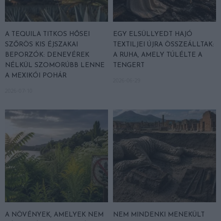
A TEQUILA TITKOS HŐSEI
EGY ELSÜLLYEDT HAJÓ
SZŐRÖS KIS ÉJSZAKAI
TEXTILJEI ÚJRA ÖSSZEÁLLTAK:
BEPORZÓK: DENEVÉREK
A RUHA, AMELY TÚLÉLTE A
NÉLKÜL SZOMORÚBB LENNE
TENGERT
A MEXIKÓI POHÁR
2026-06-29
2026-07-10
A NÖVÉNYEK, AMELYEK NEM
NEM MINDENKI MENEKÜLT