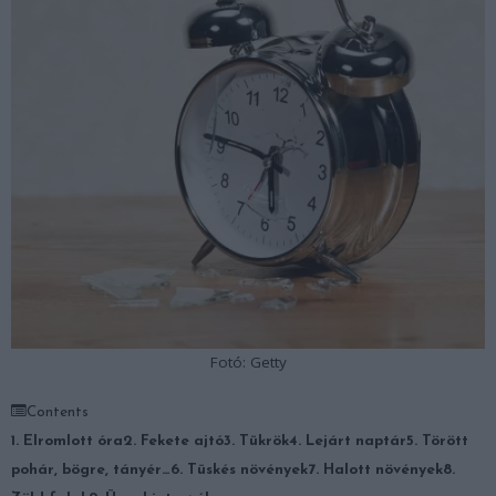
Fotó: Getty
Contents
1. Elromlott óra
2. Fekete ajtó
3. Tükrök
4. Lejárt naptár
5. Törött
pohár, bögre, tányér…
6. Tüskés növények
7. Halott növények
8.