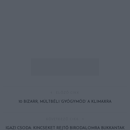
ELŐZŐ CIKK
10 BIZARR, MÚLTBÉLI ‘GYÓGYMÓD’ A KLIMAXRA
KÖVETKEZŐ CIKK
IGAZI CSODA: KINCSEKET REJTŐ BIRODALOMRA BUKKANTAK