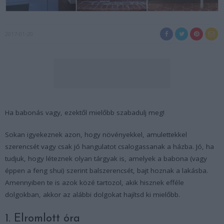
2017-01-20
Ha babonás vagy, ezektől mielőbb szabadulj meg!
Sokan igyekeznek azon, hogy növényekkel, amulettekkel
szerencsét vagy csak jó hangulatot csalogassanak a házba. Jó, ha
tudjuk, hogy léteznek olyan tárgyak is, amelyek a babona (vagy
éppen a feng shui) szerint balszerencsét, bajt hoznak a lakásba.
Amennyiben te is azok közé tartozol, akik hisznek efféle
dolgokban, akkor az alábbi dolgokat hajítsd ki mielőbb.
1. Elromlott óra