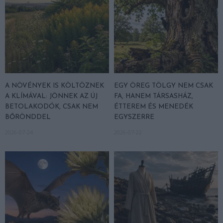
A NÖVÉNYEK IS KÖLTÖZNEK
EGY ÖREG TÖLGY NEM CSAK
A KLÍMÁVAL: JÖNNEK AZ ÚJ
FA, HANEM TÁRSASHÁZ,
BETOLAKODÓK, CSAK NEM
ÉTTEREM ÉS MENEDÉK
BŐRÖNDDEL
EGYSZERRE
2026-07-24
2026-07-22