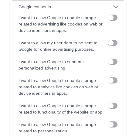
8. Zöld falak
Google consents
A zöld falakról azt tartják, hogy nyugtató hatásúak, de az Egyesült
I want to allow Google to enable storage
Királyságban és az USA-ban egyáltalán nem vélik szerencsés
related to advertising like cookies on web or
device identifiers in apps.
választásnak, mert még az 1700-as években egy svéd kémikus
arzénből állította elő a zöld falfestéket, ami aztán több embert
I want to allow my user data to be sent to
megölt a kipárolgása során – így a mai napig idegenkednek ettől a
Google for online advertising purposes.
falszíntől.
I want to allow Google to send me
personalized advertising.
I want to allow Google to enable storage
related to analytics like cookies on web or
device identifiers in apps.
I want to allow Google to enable storage
related to functionality of the website or app.
I want to allow Google to enable storage
related to personalization.