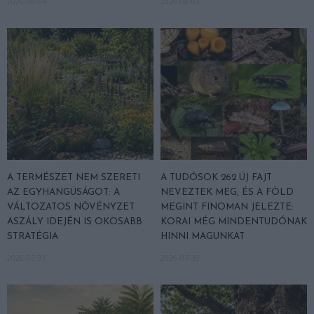
2026-08-04
2026-08-03
A TERMÉSZET NEM SZERETI
A TUDÓSOK 262 ÚJ FAJT
AZ EGYHANGÚSÁGOT: A
NEVEZTEK MEG, ÉS A FÖLD
VÁLTOZATOS NÖVÉNYZET
MEGINT FINOMAN JELEZTE:
ASZÁLY IDEJÉN IS OKOSABB
KORAI MÉG MINDENTUDÓNAK
STRATÉGIA
HINNI MAGUNKAT
2026-07-31
2026-07-30