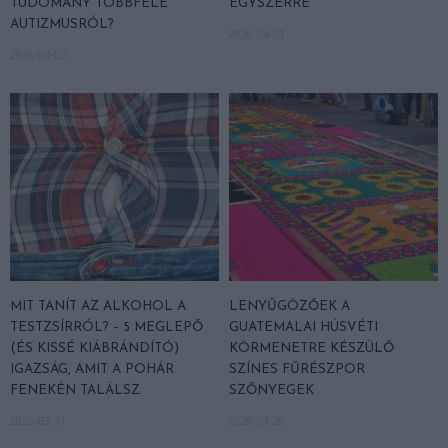
TUDOMÁNY TÖBBFÉLE
EGYSZERRE
AUTIZMUSRÓL?
2026-04-01
2026-04-02
MIT TANÍT AZ ALKOHOL A
LENYŰGÖZŐEK A
TESTZSÍRRÓL? – 5 MEGLEPŐ
GUATEMALAI HÚSVÉTI
(ÉS KISSÉ KIÁBRÁNDÍTÓ)
KÖRMENETRE KÉSZÜLŐ
IGAZSÁG, AMIT A POHÁR
SZÍNES FŰRÉSZPOR
FENEKÉN TALÁLSZ
SZŐNYEGEK
2026-03-31
2026-03-26