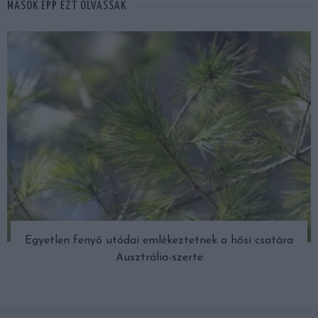
MÁSOK ÉPP EZT OLVASSÁK
Egyetlen fenyő utódai emlékeztetnek a hősi csatára
Ausztrália-szerte