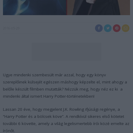
2016-05-29
Ugye mindenki szembesült már azzal, hogy egy könyv
szereplőinek külsejét egészen máshogy képzelte el, mint ahogy a
belőle készült filmben mutatták? Nézzük meg, hogy néz ez ki a
mindenki által ismert Harry Potter-történetekben!
Lassan 20 éve, hogy megjelent J.K. Rowling ifjúsági regénye, a
“Harry Potter és a bölcsek köve”. A rendkívül sikeres első kötetet
további 6 követte, amely a világ legelismertebb írói közé emelte az
írónőt.