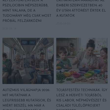
REFLEKTORFÉNYBEN: A
LÁTHATATLAN MARADHAT AZ
PSZILOCIBIN NÉPSZERŰBB,
EMBERI SZERVEZETBEN: 40
MINT VALAHA, DE A
ÉV UTÁN ÁTTÖRÉST ÉRTEK EL
TUDOMÁNY MÉG CSAK MOST
A KUTATÓK
PRÓBÁL FELZÁRKÓZNI
2026-04-05
2026-04-14
AUTIZMUS VILÁGNAPJA 2026:
TOJÁSFESTÉSI TECHNIKÁK: ÍGY
MIT MUTATNAK A
LESZ A HÚSVÉTI TOJÁSBÓL
LEGFRISSEBB KUTATÁSOK, ÉS
KIS LABOR, NÉPMŰVÉSZET ÉS
MIÉRT BESZÉL MA MÁR A
CSALÁDI TÚLÉLŐPROJEKT