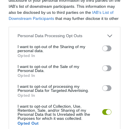
disclosure of your personal information by third parties on the
18. Fleur Delacour
IAB’s list of downstream participants. This information may
also be disclosed by us to third parties on the
IAB’s List of
Downstream Participants
that may further disclose it to other
third parties.
Please note that this website/app uses one or more Google
Personal Data Processing Opt Outs
services and may gather and store information including but
not limited to your visit or usage behaviour. You may click to
I want to opt-out of the Sharing of my
personal data.
grant or deny consent to Google and its third-party tags to
Opted In
use your data for below specified purposes in below Google
consent section.
I want to opt-out of the Sale of my
Personal Data.
Opted In
I want to opt-out of processing my
Personal Data for Targeted Advertising.
Képek forrása:
http://www.dorkly.com/
. Neked melyik a
Opted In
kedvenc karaktered?
I want to opt-out of Collection, Use,
Retention, Sale, and/or Sharing of my
Personal Data that Is Unrelated with the
Purposes for which it was collected.
Opted Out