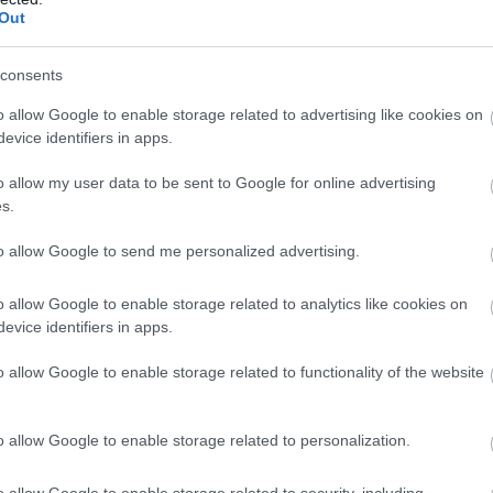
Out
consents
o allow Google to enable storage related to advertising like cookies on
KÖVETKEZŐ CIKK
evice identifiers in apps.
o allow my user data to be sent to Google for online advertising
ITT BIZTOSAN NEM INDULNÁL MŰANYAG
s.
SZATYORRAL BEVÁSÁROLNI!
to allow Google to send me personalized advertising.
o allow Google to enable storage related to analytics like cookies on
evice identifiers in apps.
o allow Google to enable storage related to functionality of the website
o allow Google to enable storage related to personalization.
o allow Google to enable storage related to security, including