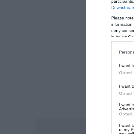
participants
Downstream 
Please note
information 
deny consent
in below Go
Persona
I want t
Opted 
I want t
Opted 
I want 
Advertis
Opted 
I want t
of my P
was col