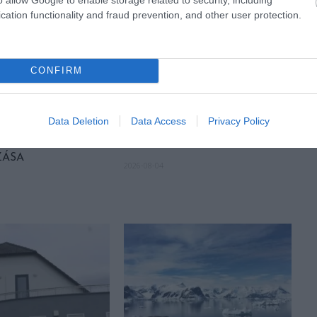
cation functionality and fraud prevention, and other user protection.
CONFIRM
LÁS
KIRÁNDULÁS A
HALMA
PANNONHALMI
Data Deletion
Data Access
Privacy Policy
N: TERMÉSZET,
GYÓGYNÖVÉNYKERTBE ÉS
S KOMLÓ
ILLATMÚZEUMBA
ZÁSA
2026-08-04