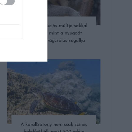
A koala evolúciós múltja sokkal
drámaibb, mint a nyugodt
eukaliptuszrágcsálás sugallja
A korallzátony nem csak színes