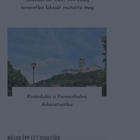
halakból áll: most 500 eddig
ismeretlen lakóját mutatta meg
Kirándulás a Pannonhalmi
Arborétumba
MÁSOK ÉPP EZT OLVASSÁK