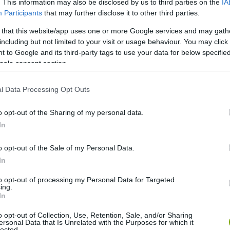
. This information may also be disclosed by us to third parties on the
IA
Participants
that may further disclose it to other third parties.
 that this website/app uses one or more Google services and may gath
including but not limited to your visit or usage behaviour. You may click 
 to Google and its third-party tags to use your data for below specifi
ogle consent section.
l Data Processing Opt Outs
o opt-out of the Sharing of my personal data.
In
o opt-out of the Sale of my Personal Data.
In
to opt-out of processing my Personal Data for Targeted
ing.
In
o opt-out of Collection, Use, Retention, Sale, and/or Sharing
ersonal Data that Is Unrelated with the Purposes for which it
lected.