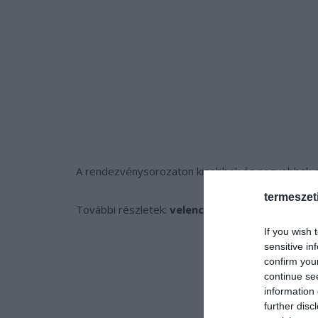
A rendezvénysorozaton kisebbek és nagyobbak egy
termeszet
További részletek:
velenceito.info
If you wish 
sensitive in
confirm you
continue se
information 
further disc