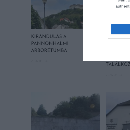
authenti
KIRÁNDULÁS A
KIRÁNDU
PANNONHALMI
PANNON
ARBORÉTUMBA
KÖRNYÉKÉ
SZŐLŐ É
2026-08-04
TALÁLKO
2026-08-04