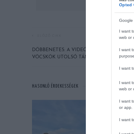
Opted 
Google 
I want t
ELŐZŐ CIKK
web or d
I want t
DÖBBENETES: A VIDEÓN A CSUKLYÁS
purpose
VÖCSKÖK UTOLSÓ TÁNCA LÁTHATÓ?
I want 
I want t
HASONLÓ ÉRDEKESSÉGEK
web or d
I want t
or app.
I want t
I want t