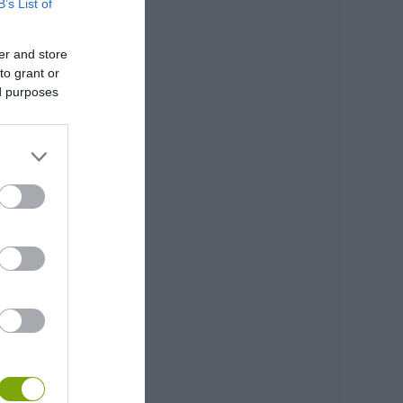
B’s List of
er and store
to grant or
ed purposes