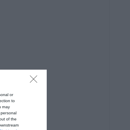
sonal or
ection to
ou may
 personal
out of the
 downstream