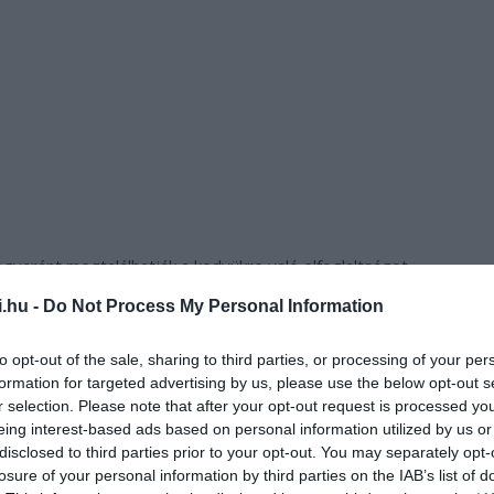
aránt megtalálhatják a kedvükre való elfoglaltságot.
i.hu -
Do Not Process My Personal Information
to opt-out of the sale, sharing to third parties, or processing of your per
formation for targeted advertising by us, please use the below opt-out s
r selection. Please note that after your opt-out request is processed y
eing interest-based ads based on personal information utilized by us or
disclosed to third parties prior to your opt-out. You may separately opt-
losure of your personal information by third parties on the IAB’s list of