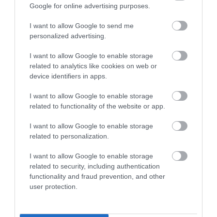
Google for online advertising purposes.
I want to allow Google to send me
personalized advertising.
I want to allow Google to enable storage
related to analytics like cookies on web or
device identifiers in apps.
I want to allow Google to enable storage
related to functionality of the website or app.
A VADKAMERA EDDIG NÉZETT,
AZ AI NEMCSAK KÉPEKET
MOST MÁR GONDOLKODNI IS
RAJZOL: REJTETT
I want to allow Google to enable storage
PRÓBÁL: ÍGY SEGÍTHETI AZ AI
KIHALÁSOKAT IS
related to personalization.
A VADÁLLATOK VÉDELMÉT
LELEPLEZHET A
TERMÉSZETVÉDELEMBEN
I want to allow Google to enable storage
2026-07-27
related to security, including authentication
2026-07-15
functionality and fraud prevention, and other
user protection.