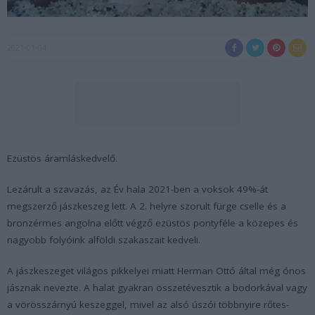
2021-01-04
Ezüstös áramláskedvelő.
Lezárult a szavazás, az Év hala 2021-ben a voksok 49%-át
megszerző jászkeszeg lett. A 2. helyre szorult fürge cselle és a
bronzérmes angolna előtt végző ezüstös pontyféle a közepes és
nagyobb folyóink alföldi szakaszait kedveli.
A jászkeszeget világos pikkelyei miatt Herman Ottó által még ónos
jásznak nevezte. A halat gyakran összetévesztik a bodorkával vagy
a vörösszárnyú keszeggel, mivel az alsó úszói többnyire rőtes-