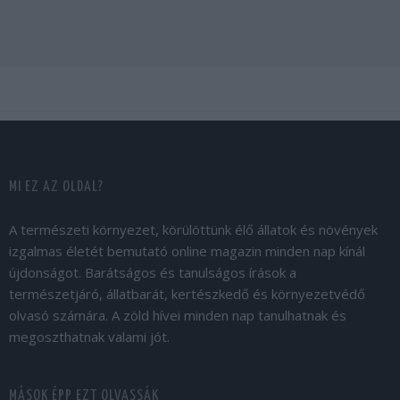
MI EZ AZ OLDAL?
A természeti környezet, körülöttünk élő állatok és növények
izgalmas életét bemutató online magazin minden nap kínál
újdonságot. Barátságos és tanulságos írások a
természetjáró, állatbarát, kertészkedő és környezetvédő
olvasó számára. A zöld hívei minden nap tanulhatnak és
megoszthatnak valami jót.
MÁSOK ÉPP EZT OLVASSÁK