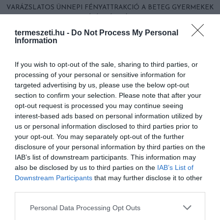
VARÁZSLATOS ÜNNEPI FÉNYATTRAKCIÓ A BETEG GYERMEKEK
KÍVÁNSÁGAIÉRT
termeszeti.hu -
Do Not Process My Personal
Information
HASONLÓ ÉRDEKESSÉGEK
If you wish to opt-out of the sale, sharing to third parties, or
processing of your personal or sensitive information for
targeted advertising by us, please use the below opt-out
section to confirm your selection. Please note that after your
opt-out request is processed you may continue seeing
interest-based ads based on personal information utilized by
us or personal information disclosed to third parties prior to
your opt-out. You may separately opt-out of the further
disclosure of your personal information by third parties on the
IAB’s list of downstream participants. This information may
also be disclosed by us to third parties on the
IAB’s List of
Downstream Participants
that may further disclose it to other
HŐKUPOLA MAGYARORSZÁG
NEM CSAK A RITKASÁGOK
third parties.
FELETT: MI EZ A LÁTHATATLAN
BAJBAN VANNAK: A
Please note that this website/app uses one or more Google
FEDŐ, ÉS MI TÖRTÉNIK
HÉTKÖZNAPI MADARAK ÉS
Personal Data Processing Opt Outs
services and may gather and store information including but
ALATTA A TERMÉSZETTEL?
PILLANGÓK CSENDES