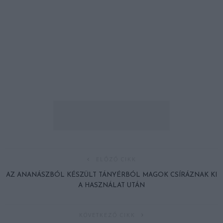
ELŐZŐ CIKK
AZ ANANÁSZBÓL KÉSZÜLT TÁNYÉRBÓL MAGOK CSÍRÁZNAK KI
A HASZNÁLAT UTÁN
KÖVETKEZŐ CIKK