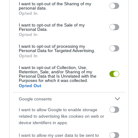
not limited to your visit or usage behaviour. You may click to
I want to opt-out of the Sharing of my
ELTŰNÉSE A NAGYOBB
2026-08-03
personal data.
grant or deny consent to Google and its third-party tags to
VÉSZJEL
Opted In
use your data for below specified purposes in below Google
2026-08-03
consent section.
I want to opt-out of the Sale of my
Personal Data.
Opted In
I want to opt-out of processing my
Personal Data for Targeted Advertising.
Opted In
I want to opt-out of Collection, Use,
Retention, Sale, and/or Sharing of my
Personal Data that Is Unrelated with the
Purposes for which it was collected.
Opted Out
A TUDÓSOK 262 ÚJ FAJT
ÖTVEN ÉVIG ROSSZ NÉVEN
Google consents
NEVEZTEK MEG, ÉS A FÖLD
LAPULT EGY KARDFOGÚ
I want to allow Google to enable storage
MEGINT FINOMAN JELEZTE:
MACSKA LELETE – AZTÁN
related to advertising like cookies on web or
KORAI MÉG MINDENTUDÓNAK
VALAKI VÉGRE RÁNÉZETT
device identifiers in apps.
HINNI MAGUNKAT
RENDESEN
2026-07-30
2026-07-28
I want to allow my user data to be sent to