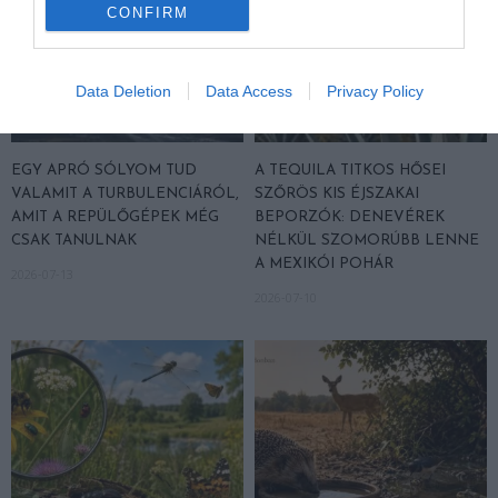
CONFIRM
Data Deletion
Data Access
Privacy Policy
EGY APRÓ SÓLYOM TUD
A TEQUILA TITKOS HŐSEI
VALAMIT A TURBULENCIÁRÓL,
SZŐRÖS KIS ÉJSZAKAI
AMIT A REPÜLŐGÉPEK MÉG
BEPORZÓK: DENEVÉREK
CSAK TANULNAK
NÉLKÜL SZOMORÚBB LENNE
A MEXIKÓI POHÁR
2026-07-13
2026-07-10