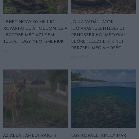
LEHET, HOGY 20 MILLIÓ
JÖN A VADÁLLATOK
ROVARFAJ ÉL A FÖLDÖN, ÉS A
IDŐJÁRÁS-JELENTÉSE? ÚJ
LEGTÖBB MÉG AZT SEM
RENDSZER HÓNAPOKKAL
TUDJA, HOGY NEM ISMERJÜK
ELŐRE JELEZHETI, KIKET
PERZSEL MEG A HŐSÉG
2026-07-03
2026-07-01
AZ ÁLLAT, AMELY RÁJÖTT:
EGY KORALL, AMELY MÁR