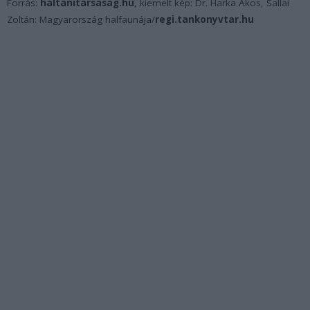
Forrás:
haltanitarsasag.hu
, kiemelt kép: Dr. Harka Ákos, Sallai
Zoltán: Magyarország halfaunája/
regi.tankonyvtar.hu