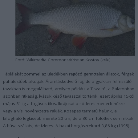
Fotó: Wikimedia Commons/Kristian Kostov (kriki)
Táplálékát zömmel az üledékben rejtőző gerinctelen állatok, férgek
puhatestűek alkotják. Áramláskedvelő faj, de a gyakran felfrissülő
tavakban is megtalálható, amilyen például a Tisza-tó, a Balatonban
azonban ritkaság. Ívásuk késő tavasszal történik, ezért április 15-től
május 31-ig a fogásuk tilos. Ikrájukat a sóderes mederfenékre
vagy a vízi növényzetre rakják. Közepes termetű halunk, a
kifogható legkisebb mérete 20 cm, de a 30 cm fölöttiek sem ritkák
A húsa szálkás, de ízletes. A hazai horgászrekord 3,86 kg (1995).