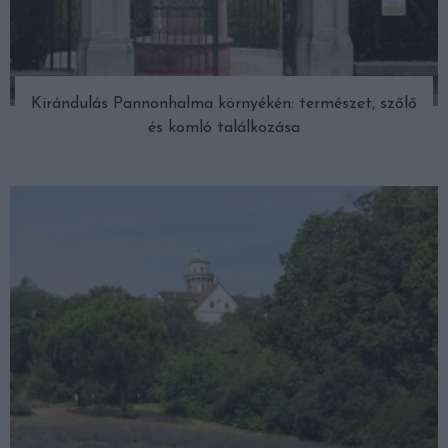
Kirándulás Pannonhalma környékén: természet, szőlő
és komló találkozása