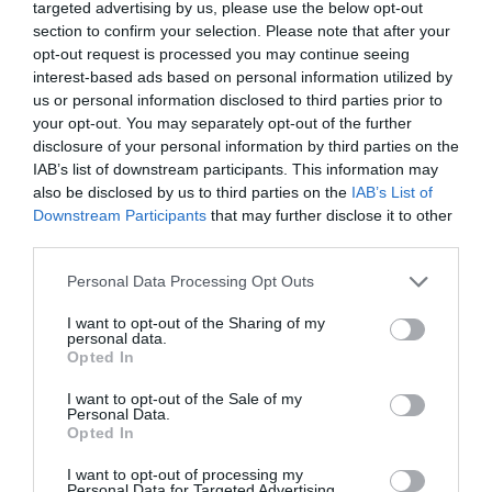
targeted advertising by us, please use the below opt-out
ITT AZ ÚJ KIHÍVÁS: ELINDULT A MŰANYAGMENTES JÚLIUS
section to confirm your selection. Please note that after your
opt-out request is processed you may continue seeing
interest-based ads based on personal information utilized by
KÖVETKEZŐ CIKK
us or personal information disclosed to third parties prior to
your opt-out. You may separately opt-out of the further
4 OKOT MONDUNK, HOGY MINÉL TÖBB FÜGÉT EGYÉL
disclosure of your personal information by third parties on the
IAB’s list of downstream participants. This information may
also be disclosed by us to third parties on the
IAB’s List of
HASONLÓ ÉRDEKESSÉGEK
Downstream Participants
that may further disclose it to other
third parties.
Please note that this website/app uses one or more Google
Personal Data Processing Opt Outs
services and may gather and store information including but
not limited to your visit or usage behaviour. You may click to
I want to opt-out of the Sharing of my
personal data.
grant or deny consent to Google and its third-party tags to
Opted In
use your data for below specified purposes in below Google
consent section.
I want to opt-out of the Sale of my
Personal Data.
Opted In
I want to opt-out of processing my
Personal Data for Targeted Advertising.