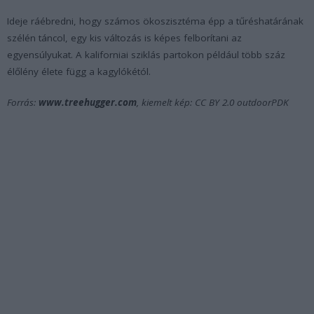
Ideje ráébredni, hogy számos ökoszisztéma épp a tűréshatárának
szélén táncol, egy kis változás is képes felborítani az
egyensúlyukat. A kaliforniai sziklás partokon például több száz
élőlény élete függ a kagylókétól.
Forrás:
www.treehugger.com
, kiemelt kép: CC BY 2.0 outdoorPDK