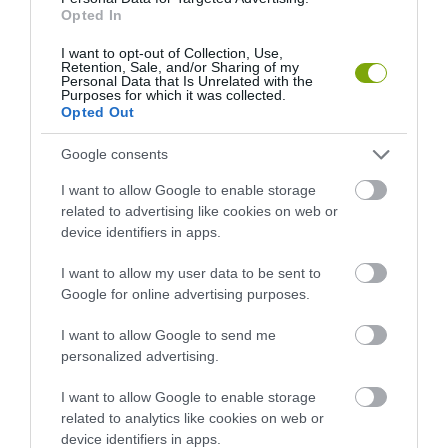
A KOALA EVOLÚCIÓS MÚLTJA
A KORALLZÁTONY NEM CSAK
Opted In
SOKKAL DRÁMAIBB, MINT A
SZÍNES HALAKBÓL ÁLL: MOST
NYUGODT
500 EDDIG ISMERETLEN
I want to opt-out of Collection, Use,
Retention, Sale, and/or Sharing of my
EUKALIPTUSZRÁGCSÁLÁS
LAKÓJÁT MUTATTA MEG
Personal Data that Is Unrelated with the
SUGALLJA
Purposes for which it was collected.
2026-08-06
Opted Out
2026-08-07
Google consents
I want to allow Google to enable storage
related to advertising like cookies on web or
device identifiers in apps.
I want to allow my user data to be sent to
Google for online advertising purposes.
I want to allow Google to send me
personalized advertising.
KIRÁNDULÁS PANNONHALMA
HŐKUPOLA MAGYARORSZÁG
KÖRNYÉKÉN: TERMÉSZET,
FELETT: MI EZ A LÁTHATATLAN
I want to allow Google to enable storage
SZŐLŐ ÉS KOMLÓ
FEDŐ, ÉS MI TÖRTÉNIK
related to analytics like cookies on web or
TALÁLKOZÁSA
ALATTA A TERMÉSZETTEL?
device identifiers in apps.