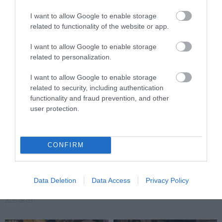
2026-08-04
2026-08-03
I want to allow Google to enable storage
related to functionality of the website or app.
I want to allow Google to enable storage
related to personalization.
I want to allow Google to enable storage
related to security, including authentication
functionality and fraud prevention, and other
user protection.
NEM CSAK A RITKASÁGOK
A TERMÉSZET NEM SZERETI
BAJBAN VANNAK: A
AZ EGYHANGÚSÁGOT: A
CONFIRM
HÉTKÖZNAPI MADARAK ÉS
VÁLTOZATOS NÖVÉNYZET
PILLANGÓK CSENDES
ASZÁLY IDEJÉN IS OKOSABB
ELTŰNÉSE A NAGYOBB
STRATÉGIA
Data Deletion
Data Access
Privacy Policy
VÉSZJEL
2026-07-31
2026-08-03