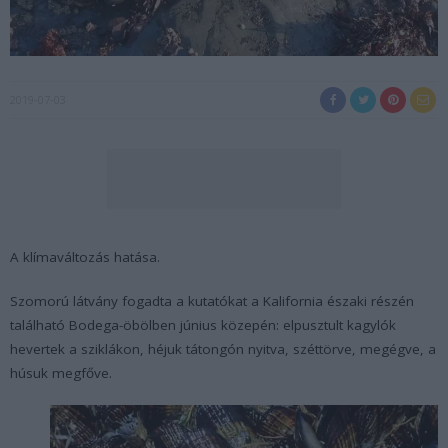
2019-07-03
A klímaváltozás hatása.
Szomorú látvány fogadta a kutatókat a Kalifornia északi részén
található Bodega-öbölben június közepén: elpusztult kagylók
hevertek a sziklákon, héjuk tátongón nyitva, széttörve, megégve, a
húsuk megfőve.