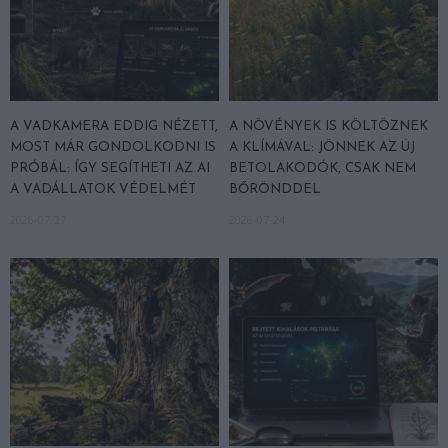
A VADKAMERA EDDIG NÉZETT,
A NÖVÉNYEK IS KÖLTÖZNEK
MOST MÁR GONDOLKODNI IS
A KLÍMÁVAL: JÖNNEK AZ ÚJ
PRÓBÁL: ÍGY SEGÍTHETI AZ AI
BETOLAKODÓK, CSAK NEM
A VADÁLLATOK VÉDELMÉT
BŐRÖNDDEL
2026-07-27
2026-07-24