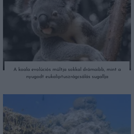
A koala evolúciós múltja sokkal drámaibb, mint a
nyugodt eukaliptuszrágcsálás sugallja