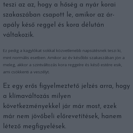
teszi az az, hogy a hőség a nyár korai
szakaszában csapott le, amikor az ár-
apály késő reggel és kora délután
váltakozik.
Ez pedig a kagylókat sokkal közvetlenebb napsütésnek teszi ki,
mint normális esetben. Amikor az év későbbi szakaszában jön a
meleg, akkor a szintváltozás kora reggelre és késő estére esik,
ami csökkenti a veszélyt.
Ez egy erős figyelmeztető jelzés arra, hogy
a klímaváltozás milyen
következményekkel jár már most, ezek
már nem jövőbeli előrevetítések, hanem
létező megfigyelések.