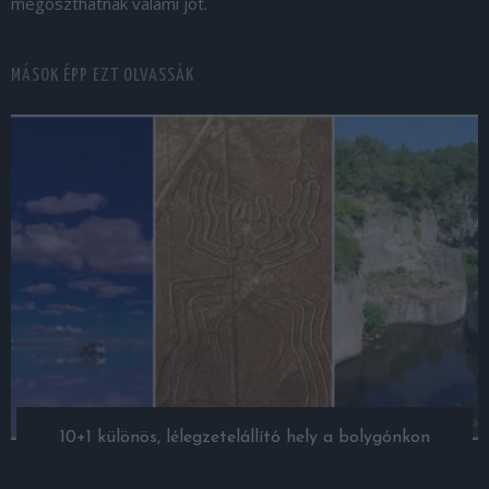
megoszthatnak valami jót.
MÁSOK ÉPP EZT OLVASSÁK
10+1 különös, lélegzetelállító hely a bolygónkon