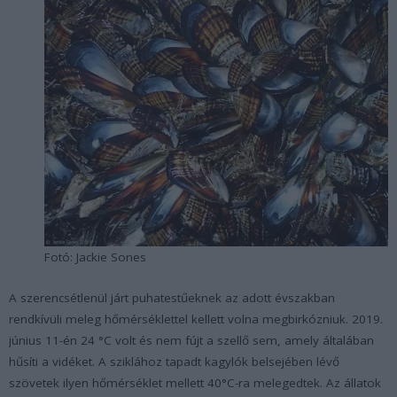
Fotó: Jackie Sones
A szerencsétlenül járt puhatestűeknek az adott évszakban
rendkívüli meleg hőmérséklettel kellett volna megbirkózniuk. 2019.
június 11-én 24 °C volt és nem fújt a szellő sem, amely általában
hűsíti a vidéket. A sziklához tapadt kagylók belsejében lévő
szövetek ilyen hőmérséklet mellett 40°C-ra melegedtek. Az állatok