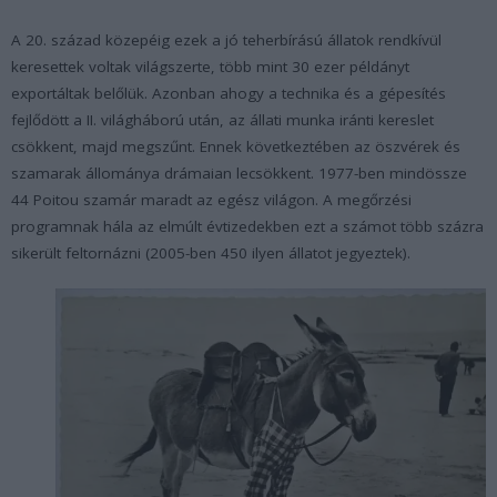
A 20. század közepéig ezek a jó teherbírású állatok rendkívül
keresettek voltak világszerte, több mint 30 ezer példányt
exportáltak belőlük. Azonban ahogy a technika és a gépesítés
fejlődött a II. világháború után, az állati munka iránti kereslet
csökkent, majd megszűnt. Ennek következtében az öszvérek és
szamarak állománya drámaian lecsökkent. 1977-ben mindössze
44 Poitou szamár maradt az egész világon. A megőrzési
programnak hála az elmúlt évtizedekben ezt a számot több százra
sikerült feltornázni (2005-ben 450 ilyen állatot jegyeztek).