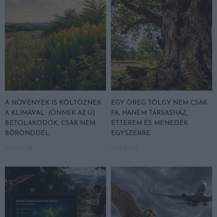
A NÖVÉNYEK IS KÖLTÖZNEK
EGY ÖREG TÖLGY NEM CSAK
A KLÍMÁVAL: JÖNNEK AZ ÚJ
FA, HANEM TÁRSASHÁZ,
BETOLAKODÓK, CSAK NEM
ÉTTEREM ÉS MENEDÉK
BŐRÖNDDEL
EGYSZERRE
2026-07-24
2026-07-22