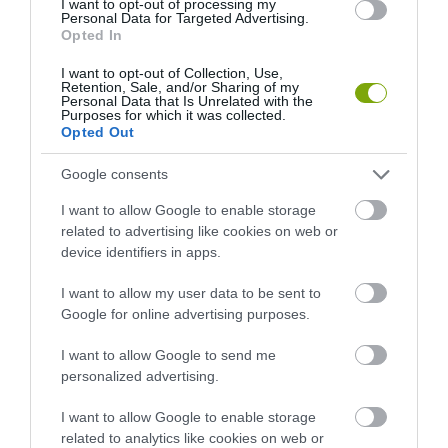
I want to opt-out of processing my
Personal Data for Targeted Advertising.
Opted In
I want to opt-out of Collection, Use,
Retention, Sale, and/or Sharing of my
A KORALLZÁTONY NEM CSAK
KIRÁNDULÁS PANNONHALMA
Personal Data that Is Unrelated with the
Purposes for which it was collected.
SZÍNES HALAKBÓL ÁLL: MOST
KÖRNYÉKÉN: TERMÉSZET,
Opted Out
500 EDDIG ISMERETLEN
SZŐLŐ ÉS KOMLÓ
LAKÓJÁT MUTATTA MEG
TALÁLKOZÁSA
Google consents
2026-08-06
2026-08-04
I want to allow Google to enable storage
related to advertising like cookies on web or
device identifiers in apps.
I want to allow my user data to be sent to
Google for online advertising purposes.
I want to allow Google to send me
personalized advertising.
I want to allow Google to enable storage
related to analytics like cookies on web or
HŐKUPOLA MAGYARORSZÁG
NEM CSAK A RITKASÁGOK