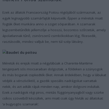
Ezek az állatok Franciaország Poitou régiójából származnak, az
egyik legnagyobb szamárfajtát képviselik. Éppen a méretük miatt
fogták őket munkára anno a sziget sóiparában. A szamarak
legszembetűnőbb jellemzője a hosszú, bozontos szőrzetük, amely
ápolatlannak tűnő, zsinórszerű csimbókokban lóg, filcesedik,
rasztásodik, mindez valljuk be, nem túl szép látvány.
Méretük és erejük miatt a négylábúak a Charente-Maritime
tengerparti sós mocsaraiban dolgoztak, a földeken a szúnyogok
és más bogarak csipkedték őket. Annak érdekében, hogy a lábukat
védjék a vérszívóktól, a gazdik speciális nadrágokat varrattak
nekik, és azt adták rájuk minden nap, amikor dolgozni indultak.
Ezek a nadrágok régi piros, mintás függönyanyagból vagy szürke
csíkos szövetből készültek, ami miatt csak úgy hívták az állatokat:
‘a bugyogós szamarak’.