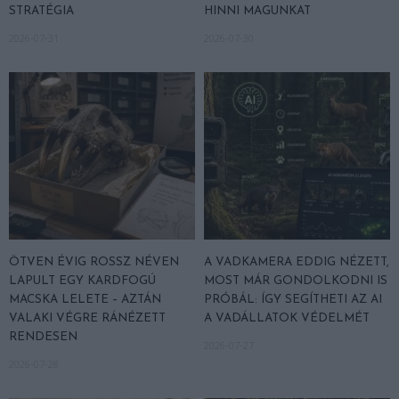
STRATÉGIA
HINNI MAGUNKAT
2026-07-31
2026-07-30
ÖTVEN ÉVIG ROSSZ NÉVEN
A VADKAMERA EDDIG NÉZETT,
LAPULT EGY KARDFOGÚ
MOST MÁR GONDOLKODNI IS
MACSKA LELETE – AZTÁN
PRÓBÁL: ÍGY SEGÍTHETI AZ AI
VALAKI VÉGRE RÁNÉZETT
A VADÁLLATOK VÉDELMÉT
RENDESEN
2026-07-27
2026-07-28