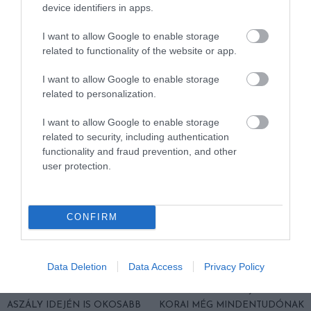
device identifiers in apps.
FELETT: MI EZ A LÁTHATATLAN
BAJBAN VANNAK: A
FEDŐ, ÉS MI TÖRTÉNIK
HÉTKÖZNAPI MADARAK ÉS
I want to allow Google to enable storage
ALATTA A TERMÉSZETTEL?
PILLANGÓK CSENDES
related to functionality of the website or app.
ELTŰNÉSE A NAGYOBB
2026-08-03
VÉSZJEL
I want to allow Google to enable storage
2026-08-03
related to personalization.
I want to allow Google to enable storage
related to security, including authentication
functionality and fraud prevention, and other
user protection.
CONFIRM
A TERMÉSZET NEM SZERETI
A TUDÓSOK 262 ÚJ FAJT
Data Deletion
Data Access
Privacy Policy
AZ EGYHANGÚSÁGOT: A
NEVEZTEK MEG, ÉS A FÖLD
VÁLTOZATOS NÖVÉNYZET
MEGINT FINOMAN JELEZTE:
ASZÁLY IDEJÉN IS OKOSABB
KORAI MÉG MINDENTUDÓNAK