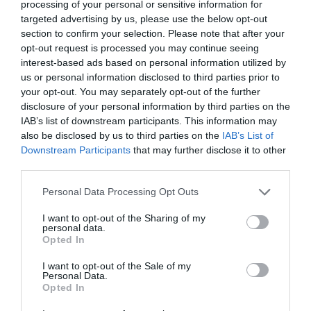
processing of your personal or sensitive information for
targeted advertising by us, please use the below opt-out
ELŐZŐ CIKK
section to confirm your selection. Please note that after your
TÖBB MINT 5000 ÉVES LEHET DÉDNAGYAPA, A VILÁG
opt-out request is processed you may continue seeing
LEGIDŐSEBB FÁJA
interest-based ads based on personal information utilized by
us or personal information disclosed to third parties prior to
your opt-out. You may separately opt-out of the further
KÖVETKEZŐ CIKK
disclosure of your personal information by third parties on the
IAB’s list of downstream participants. This information may
MEGTALÁLTÁK A VILÁG LEGNAGYOBB NÖVÉNYÉT, EGY 4500
also be disclosed by us to third parties on the
IAB’s List of
ÉVES TENGERI FÜVET
Downstream Participants
that may further disclose it to other
third parties.
Please note that this website/app uses one or more Google
Personal Data Processing Opt Outs
HASONLÓ ÉRDEKESSÉGEK
services and may gather and store information including but
not limited to your visit or usage behaviour. You may click to
I want to opt-out of the Sharing of my
personal data.
grant or deny consent to Google and its third-party tags to
Opted In
use your data for below specified purposes in below Google
consent section.
I want to opt-out of the Sale of my
Personal Data.
Opted In