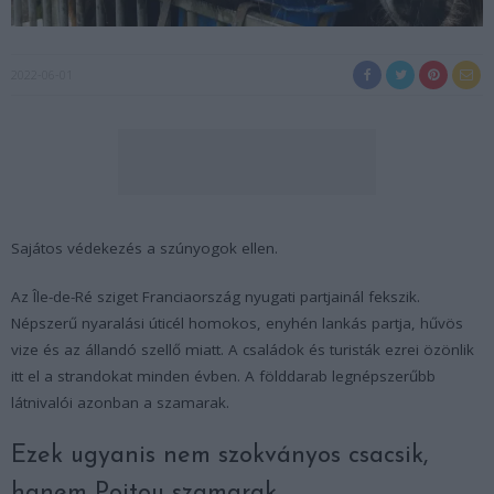
2022-06-01
Sajátos védekezés a szúnyogok ellen.
Az Île-de-Ré sziget Franciaország nyugati partjainál fekszik.
Népszerű nyaralási úticél homokos, enyhén lankás partja, hűvös
vize és az állandó szellő miatt. A családok és turisták ezrei özönlik
itt el a strandokat minden évben. A földdarab legnépszerűbb
látnivalói azonban a szamarak.
Ezek ugyanis nem szokványos csacsik,
hanem Poitou szamarak.