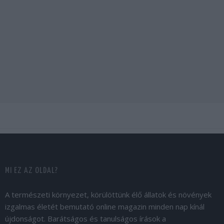
MI EZ AZ OLDAL?
A természeti környezet, körülöttünk élő állatok és növények
izgalmas életét bemutató online magazin minden nap kínál
újdonságot. Barátságos és tanulságos írások a