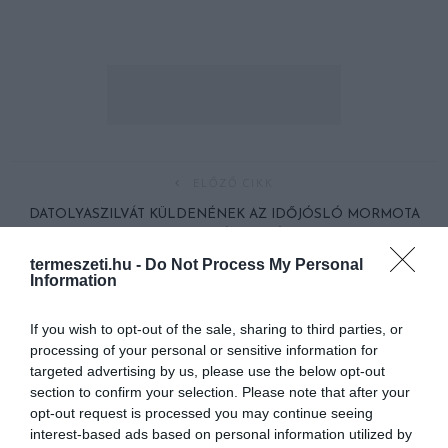
ELŐZŐ CIKK
DATOLYASZILVÁT KÜLDENÉNEK AZ IDŐJÓSLÓ MORMOTA
HELYETT AZ ÁLLATVÉDŐK
termeszeti.hu -
Do Not Process My Personal
Information
KÖVETKEZŐ CIKK
465 NAPIG MARADT ÉLETBEN AZ ‘ÖRÖK’ SZAPPANBUBORÉK
If you wish to opt-out of the sale, sharing to third parties, or
processing of your personal or sensitive information for
targeted advertising by us, please use the below opt-out
section to confirm your selection. Please note that after your
HASONLÓ ÉRDEKESSÉGEK
opt-out request is processed you may continue seeing
interest-based ads based on personal information utilized by