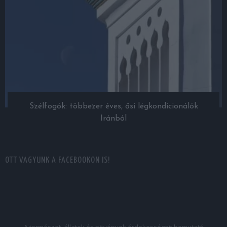
Szélfogók: többezer éves, ősi légkondicionálók
Iránból
OTT VAGYUNK A FACEBOOKON IS!
A természet, állatok és növények érdekességeit bemutató