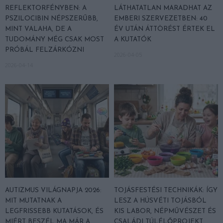
REFLEKTORFÉNYBEN: A
LÁTHATATLAN MARADHAT AZ
PSZILOCIBIN NÉPSZERŰBB,
EMBERI SZERVEZETBEN: 40
MINT VALAHA, DE A
ÉV UTÁN ÁTTÖRÉST ÉRTEK EL
TUDOMÁNY MÉG CSAK MOST
A KUTATÓK
PRÓBÁL FELZÁRKÓZNI
2026-04-05
2026-04-14
AUTIZMUS VILÁGNAPJA 2026:
TOJÁSFESTÉSI TECHNIKÁK: ÍGY
MIT MUTATNAK A
LESZ A HÚSVÉTI TOJÁSBÓL
LEGFRISSEBB KUTATÁSOK, ÉS
KIS LABOR, NÉPMŰVÉSZET ÉS
MIÉRT BESZÉL MA MÁR A
CSALÁDI TÚLÉLŐPROJEKT