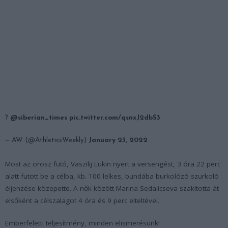
?
@siberian_times
pic.twitter.com/qsnxJ2dbS3
— AW (@AthleticsWeekly)
January 23, 2022
Most az orosz futó, Vaszilij Lukin nyert a versengést, 3 óra 22 perc
alatt futott be a célba, kb. 100 lelkes, bundába burkolózó szurkoló
éljenzése közepette. A nők között Marina Sedalicseva szakította át
elsőként a célszalagot 4 óra és 9 perc elteltével.
Emberfeletti teljesítmény, minden elismerésünk!