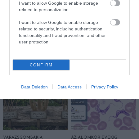
I want to allow Google to enable storage
related to personalization.
VÉGE LEHET A
AUDHD: AMIKOR AZ AUTIZMUS
TRANSZPLANTÁCIÓS
ÉS AZ ADHD EGYÜTT
I want to allow Google to enable storage
VÁRÓLISTÁKNAK? A
EGÉSZEN MÁS ARCOT MUTAT
related to security, including authentication
DISZNÓSZERVEK ÁTÍRHATJÁK
2026-04-21
functionality and fraud prevention, and other
AZ ORVOSLÁS EGYIK
user protection.
LEGKEGYETLENEBB
SZABÁLYÁT
2026-04-22
CONFIRM
Data Deletion
Data Access
Privacy Policy
VARÁZSGOMBÁK A
AZ ÁLOMKÓR ÉVEKIG