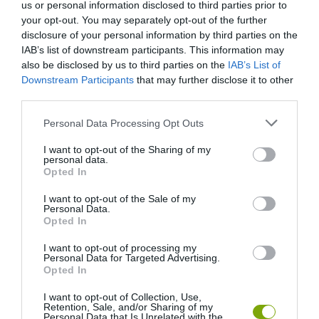
us or personal information disclosed to third parties prior to
your opt-out. You may separately opt-out of the further
disclosure of your personal information by third parties on the
IAB’s list of downstream participants. This information may
also be disclosed by us to third parties on the
IAB’s List of
Downstream Participants
that may further disclose it to other
third parties.
Please note that this website/app uses one or more Google
Personal Data Processing Opt Outs
services and may gather and store information including but
not limited to your visit or usage behaviour. You may click to
I want to opt-out of the Sharing of my
EGY ELSÜLLYEDT HAJÓ
NEM MINDENKI MENEKÜLT
personal data.
grant or deny consent to Google and its third-party tags to
Opted In
TEXTILJEI ÚJRA ÖSSZEÁLLTAK:
POMPEJIBEN: LEHET, HOGY
use your data for below specified purposes in below Google
A RUHA, AMELY TÚLÉLTE A
EGY ORVOS A VÉGSŐKIG
consent section.
I want to opt-out of the Sale of my
TENGERT
SEGÍTENI PRÓBÁLT
Personal Data.
Opted In
2026-06-29
2026-06-23
I want to opt-out of processing my
Personal Data for Targeted Advertising.
Opted In
I want to opt-out of Collection, Use,
Retention, Sale, and/or Sharing of my
Personal Data that Is Unrelated with the