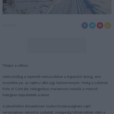
2022-02-02
Télapó a célban.
Valószínűleg a repkedő mínuszokban a legutolsó dolog, ami
eszünkbe jut, az rajthoz állni egy futóversenyen. Pedig a szibériai
Pole of Cold (kb. Hidegpólus) maratonon indulók a metsző
hidegben teljesítették a távot.
A Jakutföldön (hivatalosan Szaha Köztáraságban) zajló
versengésen rekord is született, mégpedig hőmérsékleti: idén a