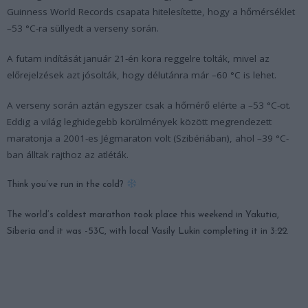
Guinness World Records csapata hitelesítette, hogy a hőmérséklet
–53 °C-ra süllyedt a verseny során.
A futam indítását január 21-én kora reggelre tolták, mivel az
előrejelzések azt jósolták, hogy délutánra már –60 °C is lehet.
A verseny során aztán egyszer csak a hőmérő elérte a –53 °C-ot.
Eddig a világ leghidegebb körülmények között megrendezett
maratonja a 2001-es Jégmaraton volt (Szibériában), ahol –39 °C-
ban álltak rajthoz az atléták.
Think you’ve run in the cold?
The world’s coldest marathon took place this weekend in Yakutia,
Siberia and it was -53C, with local Vasily Lukin completing it in 3:22.