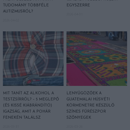
TUDOMÁNY TÖBBFÉLE
EGYSZERRE
AUTIZMUSRÓL?
2026-04-01
2026-04-02
MIT TANÍT AZ ALKOHOL A
LENYŰGÖZŐEK A
TESTZSÍRRÓL? – 5 MEGLEPŐ
GUATEMALAI HÚSVÉTI
(ÉS KISSÉ KIÁBRÁNDÍTÓ)
KÖRMENETRE KÉSZÜLŐ
IGAZSÁG, AMIT A POHÁR
SZÍNES FŰRÉSZPOR
FENEKÉN TALÁLSZ
SZŐNYEGEK
2026-03-31
2026-03-26