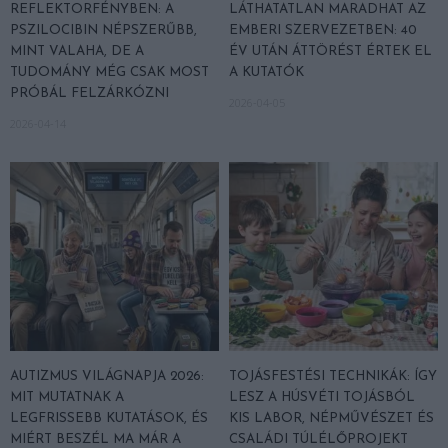
REFLEKTORFÉNYBEN: A
LÁTHATATLAN MARADHAT AZ
PSZILOCIBIN NÉPSZERŰBB,
EMBERI SZERVEZETBEN: 40
MINT VALAHA, DE A
ÉV UTÁN ÁTTÖRÉST ÉRTEK EL
TUDOMÁNY MÉG CSAK MOST
A KUTATÓK
PRÓBÁL FELZÁRKÓZNI
2026-04-05
2026-04-14
AUTIZMUS VILÁGNAPJA 2026:
TOJÁSFESTÉSI TECHNIKÁK: ÍGY
MIT MUTATNAK A
LESZ A HÚSVÉTI TOJÁSBÓL
LEGFRISSEBB KUTATÁSOK, ÉS
KIS LABOR, NÉPMŰVÉSZET ÉS
MIÉRT BESZÉL MA MÁR A
CSALÁDI TÚLÉLŐPROJEKT