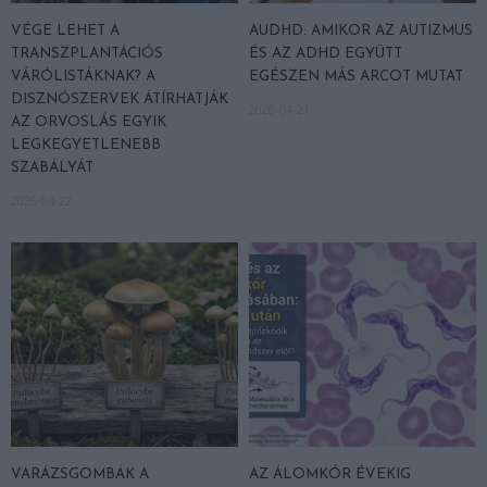
VÉGE LEHET A
AUDHD: AMIKOR AZ AUTIZMUS
TRANSZPLANTÁCIÓS
ÉS AZ ADHD EGYÜTT
VÁRÓLISTÁKNAK? A
EGÉSZEN MÁS ARCOT MUTAT
DISZNÓSZERVEK ÁTÍRHATJÁK
2026-04-21
AZ ORVOSLÁS EGYIK
LEGKEGYETLENEBB
SZABÁLYÁT
2026-04-22
VARÁZSGOMBÁK A
AZ ÁLOMKÓR ÉVEKIG