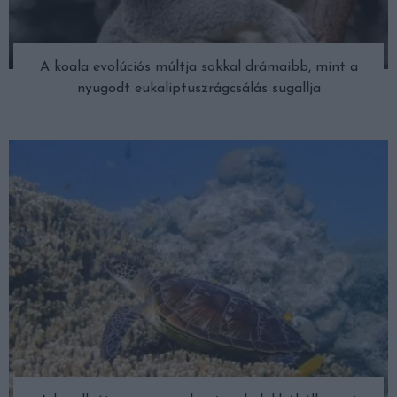
A koala evolúciós múltja sokkal drámaibb, mint a
nyugodt eukaliptuszrágcsálás sugallja