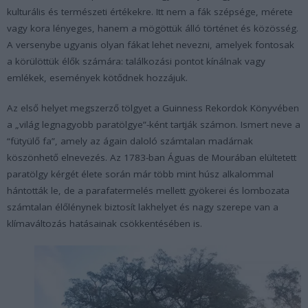
kulturális és természeti értékekre. Itt nem a fák szépsége, mérete
vagy kora lényeges, hanem a mögöttük álló történet és közösség.
A versenybe ugyanis olyan fákat lehet nevezni, amelyek fontosak
a körülöttük élők számára: találkozási pontot kínálnak vagy
emlékek, események kötődnek hozzájuk.
Az első helyet megszerző tölgyet a Guinness Rekordok Könyvében
a „világ legnagyobb paratölgye”-ként tartják számon. Ismert neve a
“fütyülő fa”, amely az ágain daloló számtalan madárnak
köszönhető elnevezés. Az 1783-ban Águas de Mourában elültetett
paratölgy kérgét élete során már több mint húsz alkalommal
hántották le, de a parafatermelés mellett gyökerei és lombozata
számtalan élőlénynek biztosít lakhelyet és nagy szerepe van a
klímaváltozás hatásainak csökkentésében is.