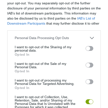
your opt-out. You may separately opt-out of the further
disclosure of your personal information by third parties on the
IAB’s list of downstream participants. This information may
also be disclosed by us to third parties on the
IAB’s List of
Downstream Participants
that may further disclose it to other
third parties.
Please note that this website/app uses one or more Google
ELŐZŐ CIKK
Personal Data Processing Opt Outs
services and may gather and store information including but
SZENZÁCIÓS KISFILMEK: ÍGY SZÖKKEN SZÁRBA A SPENÓT ÉS
not limited to your visit or usage behaviour. You may click to
I want to opt-out of the Sharing of my
personal data.
A BAB – A FÖLD ALÁ IS BELESHETÜNK!
grant or deny consent to Google and its third-party tags to
Opted In
use your data for below specified purposes in below Google
consent section.
I want to opt-out of the Sale of my
KÖVETKEZŐ CIKK
Personal Data.
Opted In
EZT AZ ÚJ IMAX FILMET MINDENKINEK LÁTNIA KELLENE –
PEDIG NEM SZÓL MÁSRÓL, CSAK A HÁTSÓ KERTRŐL
I want to opt-out of processing my
Personal Data for Targeted Advertising.
Opted In
I want to opt-out of Collection, Use,
HASONLÓ ÉRDEKESSÉGEK
Retention, Sale, and/or Sharing of my
Personal Data that Is Unrelated with the
Purposes for which it was collected.