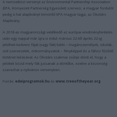
A nemzetközi versenyt az Environmental Partnership Association
(EPA, Környezeti Partnerség Egyesület) szervezi, a magyar fordulót
pedig a hat alapítványt tömörítő EPA magyar tagja, az Ökotárs
Alapítvány.
A 2018-as magyarországi vetélkedő az európai eredményhirdetés
után egy nappal már újra is indul: március 22-től április 22-ig
jelölheti kedvenc fáját (vagy fáit) bárki – magánszemélyek, iskolák,
civil szervezetek, önkormányzatok – fényképpel és a fához fűződő
történet leírásával. Az Ökotárs szakmai zsűrije dönti el, hogy a
jelöltek közül mely fák jussanak a döntőbe, ezekre a közönség
szavazhat a nyilvános versenyben.
Forrás:
edeiprogramok.hu
és
www.treeoftheyear.org