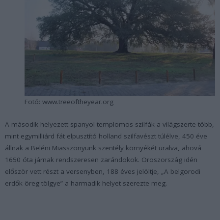
Fotó: www.treeoftheyear.org
A második helyezett spanyol templomos szilfák a világszerte több,
mint egymilliárd fát elpusztító holland szilfavészt túlélve, 450 éve
állnak a Beléni Miasszonyunk szentély környékét uralva, ahová
1650 óta járnak rendszeresen zarándokok. Oroszország idén
először vett részt a versenyben, 188 éves jelöltje, „A belgorodi
erdők öreg tölgye” a harmadik helyet szerezte meg.