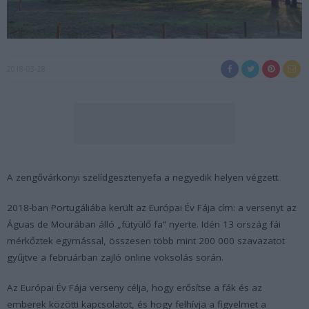
2018-03-28
A zengővárkonyi szelídgesztenyefa a negyedik helyen végzett.
2018-ban Portugáliába került az Európai Év Fája cím: a versenyt az
Águas de Mourában álló „fütyülő fa” nyerte. Idén 13 ország fái
mérkőztek egymással, összesen több mint 200 000 szavazatot
gyűjtve a februárban zajló online voksolás során.
Az Európai Év Fája verseny célja, hogy erősítse a fák és az
emberek közötti kapcsolatot, és hogy felhívja a figyelmet a