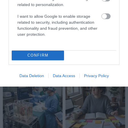
related to personalization.
I want to allow Google to enable storage
related to security, including authentication
functionality and fraud prevention, and other
DAVID ATTENBOROUGH 100
NOBEL-DÍJAT KAPOTT EGY
user protection.
ÉVES: AZ EMBER, AKI
FÉREGÉRT – CSAK ÉPPEN NEM
MEGTANÍTOTTA A VILÁGNAK,
AZ OKOZTA A RÁKOT
HOGYAN KELL NÉZNI A
2026-04-23
CONFIRM
TERMÉSZETET
2026-05-08
Data Deletion
Data Access
Privacy Policy