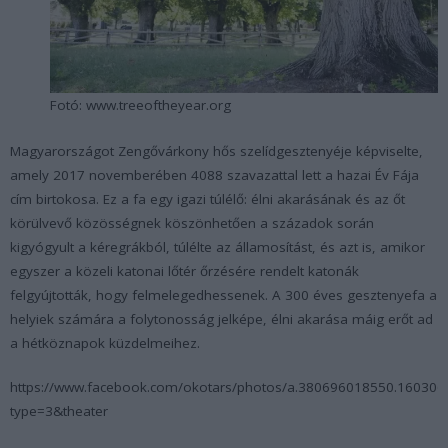
Fotó: www.treeoftheyear.org
Magyarországot Zengővárkony hős szelídgesztenyéje képviselte,
amely 2017 novemberében 4088 szavazattal lett a hazai Év Fája
cím birtokosa. Ez a fa egy igazi túlélő: élni akarásának és az őt
körülvevő közösségnek köszönhetően a századok során
kigyógyult a kéregrákból, túlélte az államosítást, és azt is, amikor
egyszer a közeli katonai lőtér őrzésére rendelt katonák
felgyújtották, hogy felmelegedhessenek. A 300 éves gesztenyefa a
helyiek számára a folytonosság jelképe, élni akarása máig erőt ad
a hétköznapok küzdelmeihez.
https://www.facebook.com/okotars/photos/a.380696018550.16030
type=3&theater