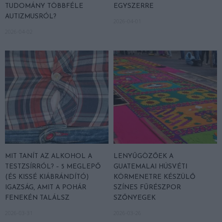
TUDOMÁNY TÖBBFÉLE
EGYSZERRE
AUTIZMUSRÓL?
2026-04-01
2026-04-02
MIT TANÍT AZ ALKOHOL A
LENYŰGÖZŐEK A
TESTZSÍRRÓL? – 5 MEGLEPŐ
GUATEMALAI HÚSVÉTI
(ÉS KISSÉ KIÁBRÁNDÍTÓ)
KÖRMENETRE KÉSZÜLŐ
IGAZSÁG, AMIT A POHÁR
SZÍNES FŰRÉSZPOR
FENEKÉN TALÁLSZ
SZŐNYEGEK
2026-03-31
2026-03-26