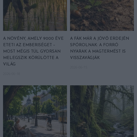
A NÖVÉNY, AMELY 9000 ÉVE
A FÁK MÁR A JÖVŐ ERDEJÉN
ETETI AZ EMBERISÉGET –
SPÓROLNAK: A FORRÓ
MOST MÉGIS TÚL GYORSAN
NYARAK A MAGTERMÉST IS
MELEGSZIK KÖRÜLÖTTE A
VISSZAVÁGJÁK
VILÁG
2026-06-15
2026-06-18