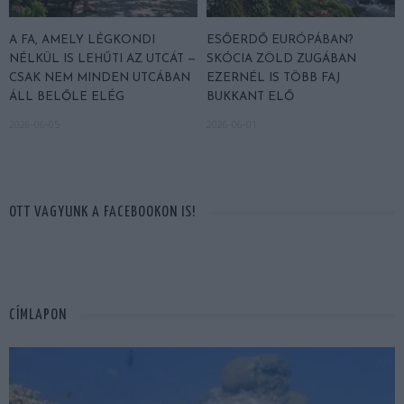
A FA, AMELY LÉGKONDI
ESŐERDŐ EURÓPÁBAN?
NÉLKÜL IS LEHŰTI AZ UTCÁT —
SKÓCIA ZÖLD ZUGÁBAN
CSAK NEM MINDEN UTCÁBAN
EZERNÉL IS TÖBB FAJ
ÁLL BELŐLE ELÉG
BUKKANT ELŐ
2026-06-05
2026-06-01
OTT VAGYUNK A FACEBOOKON IS!
CÍMLAPON