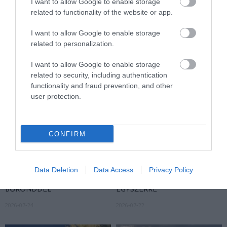
I want to allow Google to enable storage
ASZÁLY IDEJÉN IS OKOSABB
KORAI MÉG MINDENTUDÓNAK
related to functionality of the website or app.
STRATÉGIA
HINNI MAGUNKAT
2026-07-31
2026-07-30
I want to allow Google to enable storage
related to personalization.
I want to allow Google to enable storage
related to security, including authentication
functionality and fraud prevention, and other
user protection.
CONFIRM
A NÖVÉNYEK IS KÖLTÖZNEK
EGY ÖREG TÖLGY NEM CSAK
A KLÍMÁVAL: JÖNNEK AZ ÚJ
FA, HANEM TÁRSASHÁZ,
Data Deletion
Data Access
Privacy Policy
BETOLAKODÓK, CSAK NEM
ÉTTEREM ÉS MENEDÉK
BŐRÖNDDEL
EGYSZERRE
2026-07-24
2026-07-22