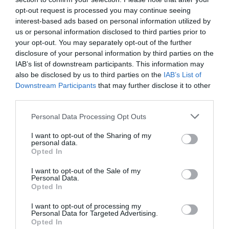
ELŐZŐ CIKK
opt-out request is processed you may continue seeing
interest-based ads based on personal information utilized by
A TÁRSADALMI TÁVOLSÁGTARTÁST SEGÍTŐ PARKOT
us or personal information disclosed to third parties prior to
TERVEZNEK BÉCSBEN
your opt-out. You may separately opt-out of the further
disclosure of your personal information by third parties on the
KÖVETKEZŐ CIKK
IAB’s list of downstream participants. This information may
also be disclosed by us to third parties on the
IAB’s List of
A SZÍNES MINIKERTECSKE A TENYEREDBEN IS ELFÉR
Downstream Participants
that may further disclose it to other
third parties.
Please note that this website/app uses one or more Google
Personal Data Processing Opt Outs
HASONLÓ ÉRDEKESSÉGEK
services and may gather and store information including but
not limited to your visit or usage behaviour. You may click to
I want to opt-out of the Sharing of my
personal data.
grant or deny consent to Google and its third-party tags to
Opted In
use your data for below specified purposes in below Google
consent section.
I want to opt-out of the Sale of my
Personal Data.
Opted In
I want to opt-out of processing my
Personal Data for Targeted Advertising.
Opted In