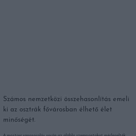
Számos nemzetközi összehasonlítás emeli
ki az osztrák fővárosban élhető élet
minőségét.
A mostani rangsorolás során az alábbi szempontokat mérlegelték: