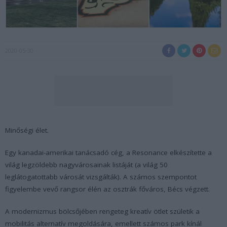
2020-05-30
Minőségi élet.
Egy kanadai-amerikai tanácsadó cég, a Resonance elkészítette a
világ legzöldebb nagyvárosainak listáját (a világ 50
leglátogatottabb városát vizsgálták). A számos szempontot
figyelembe vevő rangsor élén az osztrák főváros, Bécs végzett.
A modernizmus bölcsőjében rengeteg kreatív ötlet születik a
mobilitás alternatív megoldására, emellett számos park kínál