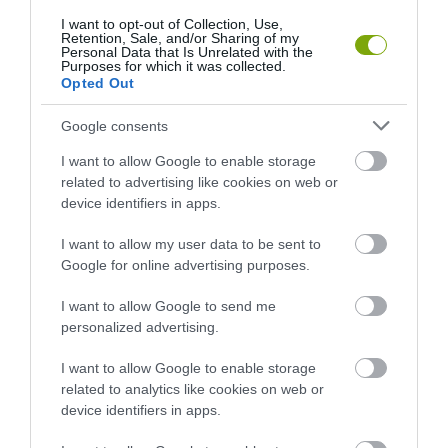
I want to opt-out of Collection, Use,
Retention, Sale, and/or Sharing of my
KIRÁNDULÁS PANNONHALMA
HŐKUPOLA MAGYARORSZÁG
Personal Data that Is Unrelated with the
Purposes for which it was collected.
KÖRNYÉKÉN: TERMÉSZET,
FELETT: MI EZ A LÁTHATATLAN
Opted Out
SZŐLŐ ÉS KOMLÓ
FEDŐ, ÉS MI TÖRTÉNIK
TALÁLKOZÁSA
ALATTA A TERMÉSZETTEL?
Google consents
2026-08-04
2026-08-03
I want to allow Google to enable storage
related to advertising like cookies on web or
device identifiers in apps.
I want to allow my user data to be sent to
Google for online advertising purposes.
I want to allow Google to send me
personalized advertising.
I want to allow Google to enable storage
related to analytics like cookies on web or
A TERMÉSZET NEM SZERETI
A TUDÓSOK 262 ÚJ FAJT
device identifiers in apps.
AZ EGYHANGÚSÁGOT: A
NEVEZTEK MEG, ÉS A FÖLD
VÁLTOZATOS NÖVÉNYZET
MEGINT FINOMAN JELEZTE: