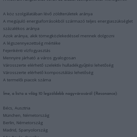
A köz szolgálatában lévő zöldterületek aránya
A megújuló energiaforrásokból származó teljes energiaszükséglet
százalékos aránya
Azok aránya, akik tömegközlekedéssel mennek dolgozni
A légszennyezettség mértéke
Fejenkénti vízfogyasztás
Mennyire járható a város gyalogosan
Városszerte elérhető szelektív hulladékgyűjtési lehetőség
Városszerte elérhető komposztálási lehetőség
A termelői piacok száma
Íme, a lista a világ 10 legzöldebb nagyvárosáról (Resonance):
Bécs, Ausztria
München, Németország
Berlin, Németország
Madrid, Spanyolország