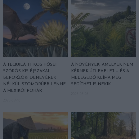
A TEQUILA TITKOS HŐSEI
A NÖVÉNYEK, AMELYEK NEM
SZŐRÖS KIS ÉJSZAKAI
KÉRNEK ÚTLEVELET — ÉS A
BEPORZÓK: DENEVÉREK
MELEGEDŐ KLÍMA MÉG
NÉLKÜL SZOMORÚBB LENNE
SEGÍTHET IS NEKIK
A MEXIKÓI POHÁR
2026-06-26
2026-07-10