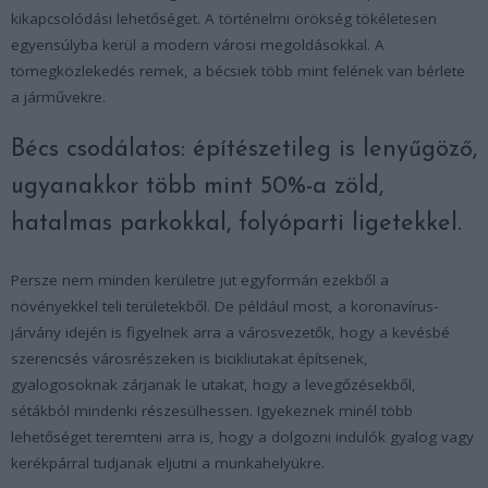
kikapcsolódási lehetőséget. A történelmi örökség tökéletesen
egyensúlyba kerül a modern városi megoldásokkal. A
tömegközlekedés remek, a bécsiek több mint felének van bérlete
a járművekre.
Bécs csodálatos: építészetileg is lenyűgöző,
ugyanakkor több mint 50%-a zöld,
hatalmas parkokkal, folyóparti ligetekkel.
Persze nem minden kerületre jut egyformán ezekből a
növényekkel teli területekből. De például most, a koronavírus-
járvány idején is figyelnek arra a városvezetők, hogy a kevésbé
szerencsés városrészeken is bicikliutakat építsenek,
gyalogosoknak zárjanak le utakat, hogy a levegőzésekből,
sétákból mindenki részesülhessen. Igyekeznek minél több
lehetőséget teremteni arra is, hogy a dolgozni indulók gyalog vagy
kerékpárral tudjanak eljutni a munkahelyükre.