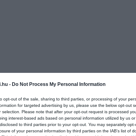
i.hu -
Do Not Process My Personal Information
n is bezártak az iskolákat, a tanulókat pedig hazaküldték.
to opt-out of the sale, sharing to third parties, or processing of your per
formation for targeted advertising by us, please use the below opt-out s
etőségét, hiszen a többség számára az iskola jelentette az
r selection. Please note that after your opt-out request is processed y
pjában a gyerekek nagy részének semmi tennivalója,
eing interest-based ads based on personal information utilized by us or
an, amikor elindult a könyvekkel, hogy olvasnivalóval lássa el
disclosed to third parties prior to your opt-out. You may separately opt-
losure of your personal information by third parties on the IAB’s list of