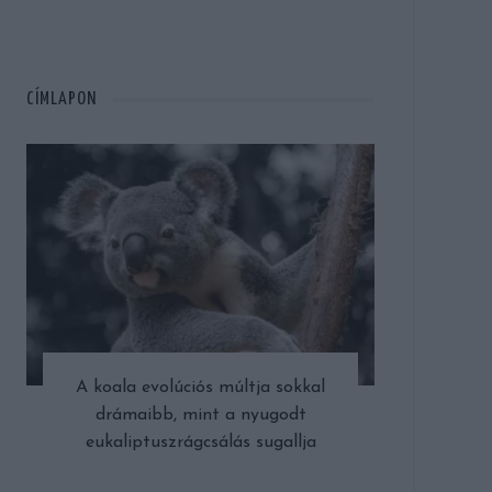
CÍMLAPON
A koala evolúciós múltja sokkal
drámaibb, mint a nyugodt
eukaliptuszrágcsálás sugallja