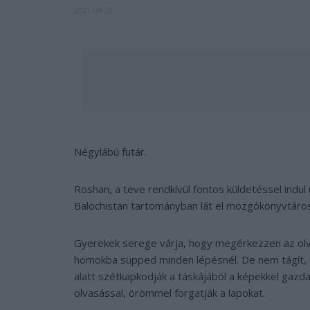
2021-04-29
Négylábú futár.
Roshan, a teve rendkívül fontos küldetéssel indul 
Balochistan tartományban lát el mozgókönyvtárosi
Gyerekek serege várja, hogy megérkezzen az olva
homokba süpped minden lépésnél. De nem tágít, tu
alatt szétkapkodják a táskájából a képekkel gazda
olvasással, örömmel forgatják a lapokat.