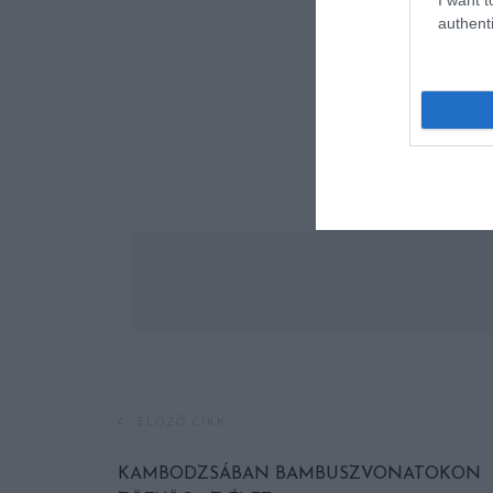
authenti
ELŐZŐ CIKK
KAMBODZSÁBAN BAMBUSZVONATOKON