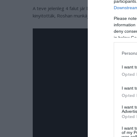
participants
Downstream 
A teve jelenleg 4 falut jár be, minden vasárnap ho
kinyitották, Roshan munkájára továbbra is igényt ta
Please note
information 
deny consent
in below Go
Persona
I want t
Opted 
I want t
Opted 
I want 
Advertis
Opted 
I want t
of my P
was col