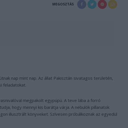
MEGOSZTÁS
útnak nap mint nap. Az állat Pakisztán sivatagos területén,
 feladatokat.
snivalóval megpakolt egypúpú. A teve lába a forró
dja, hogy mennyi kis barátja várja. A nebulók pillanatok
gon illusztrált könyveket. Szívesen próbálkoznak az egyedül