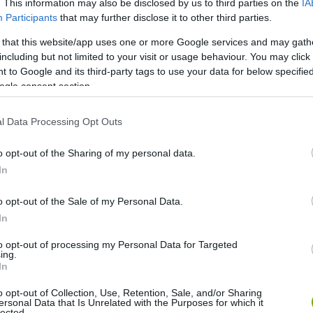
. This information may also be disclosed by us to third parties on the
IA
Participants
that may further disclose it to other third parties.
zza a friss olvasmányokat. Bár az iskolákat azóta újra
rtanak a falvak lakói.
 that this website/app uses one or more Google services and may gath
including but not limited to your visit or usage behaviour. You may click 
 to Google and its third-party tags to use your data for below specifi
ogle consent section.
l Data Processing Opt Outs
o opt-out of the Sharing of my personal data.
In
o opt-out of the Sale of my Personal Data.
In
to opt-out of processing my Personal Data for Targeted
ing.
In
o opt-out of Collection, Use, Retention, Sale, and/or Sharing
ersonal Data that Is Unrelated with the Purposes for which it
lected.