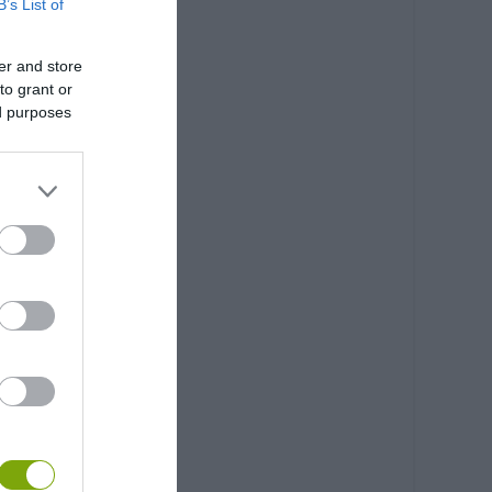
B’s List of
er and store
to grant or
ed purposes