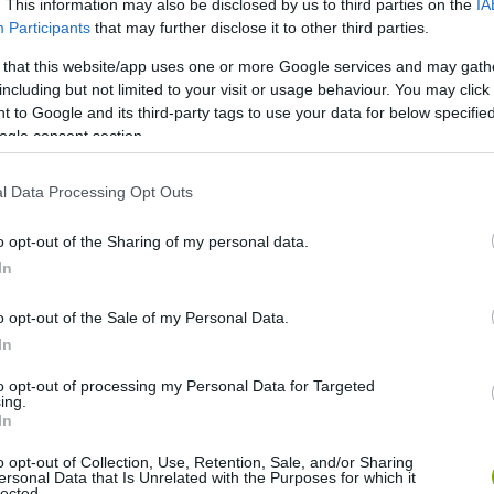
 akár a sziklás, kopár, köves hegyekben is megél.
. This information may also be disclosed by us to third parties on the
IA
kulai napokon itthon muszáj öntözni. Igen nagyra megnő,
Participants
that may further disclose it to other third parties.
sük.
 that this website/app uses one or more Google services and may gath
including but not limited to your visit or usage behaviour. You may click 
lcsöt, kb. 20 fajtából, de a fügének több száz fajtája
 to Google and its third-party tags to use your data for below specifi
ogle consent section.
kkor júliustól akár októberig élvezhetjük a gyümölcsöt. A
 dönthet: a vékony héjú könnyen aszalható, de hamar
m aszalható, a zöld színű pedig szokatlan, mert ismertebb a
l Data Processing Opt Outs
 füge. A ligetben lehetőség nyílik megismerni a fajtákat a
o opt-out of the Sharing of my personal data.
 ez talán kicsit segíthet eldönteni, milyen növényt
In
o opt-out of the Sale of my Personal Data.
/a.853461198124040.1073741829.431280087008822/1054923671
In
to opt-out of processing my Personal Data for Targeted
ing.
inka is.
In
o opt-out of Collection, Use, Retention, Sale, and/or Sharing
össe össze egy zalai kirándulással: 2017. augusztus 28-tól
ersonal Data that Is Unrelated with the Purposes for which it
lected.