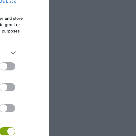
B’s List of
er and store
to grant or
ed purposes
311124/?