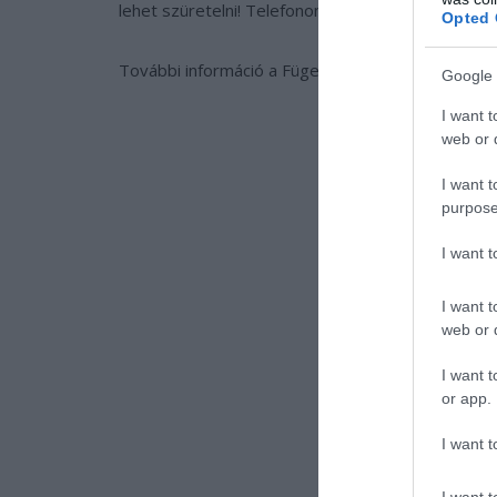
lehet szüretelni! Telefonon vagy üzenetben eg
Opted 
További információ a Fügeliget facebook oldalán:
Google 
I want t
web or d
I want t
purpose
I want 
I want t
web or d
I want t
or app.
I want t
I want t