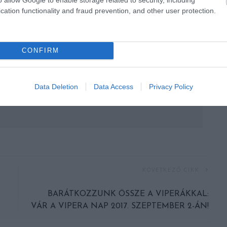
cation functionality and fraud prevention, and other user protection.
CONFIRM
Data Deletion
Data Access
Privacy Policy
KÖVETKEZŐ CIKK
BARÁTKOZZUNK ÖSSZE A VIPERÁKKAL:
VÁR A VIPERA NAP 2017. SZEPTEMBER 2-ÁN!