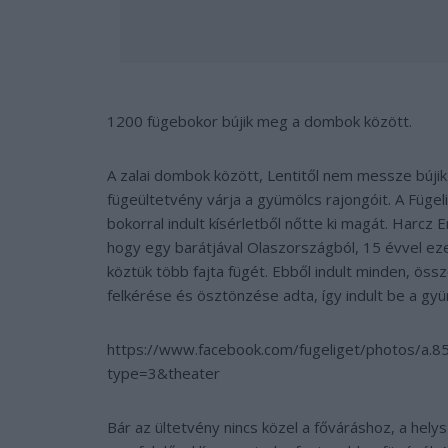
1200 fügebokor bújik meg a dombok között.
A zalai dombok között, Lentitől nem messze bújik
fügeültetvény várja a gyümölcs rajongóit. A Fügel
bokorral indult kísérletből nőtte ki magát. Harcz 
hogy egy barátjával Olaszországból, 15 évvel ez
köztük több fajta fügét. Ebből indult minden, öss
felkérése és ösztönzése adta, így indult be a 
https://www.facebook.com/fugeliget/photos
type=3&theater
Bár az ültetvény nincs közel a főváráshoz, a hely