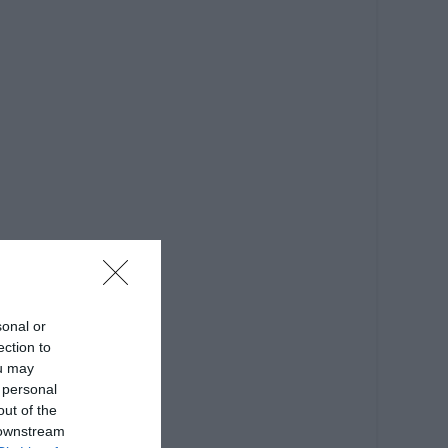
sonal or
ection to
ou may
 personal
out of the
 downstream