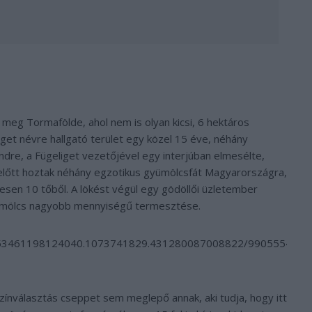
 meg Tormafölde, ahol nem is olyan kicsi, 6 hektáros
iget névre hallgató terület egy közel 15 éve, néhány
Endre, a Fügeliget vezetőjével egy interjúban elmesélte,
előtt hoztak néhány egzotikus gyümölcsfát Magyarországra,
zesen 10 tőből. A lökést végül egy gödöllői üzletember
gyümölcs nagyobb mennyiségű termesztése.
/a.853461198124040.1073741829.431280087008822/9905554210
színválasztás cseppet sem meglepő annak, aki tudja, hogy itt