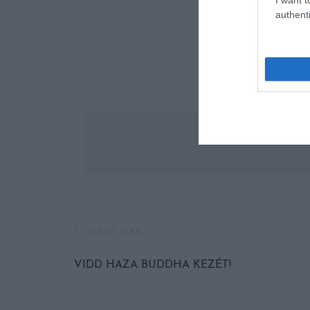
authenti
ELŐZŐ CIKK
VIDD HAZA BUDDHA KEZÉT!