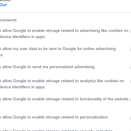
yeztetés szükséges: 06204910473
Out
www.facebook.com/fugeliget
consents
o allow Google to enable storage related to advertising like cookies on
evice identifiers in apps.
o allow my user data to be sent to Google for online advertising
s.
to allow Google to send me personalized advertising.
o allow Google to enable storage related to analytics like cookies on
evice identifiers in apps.
o allow Google to enable storage related to functionality of the website
o allow Google to enable storage related to personalization.
o allow Google to enable storage related to security, including