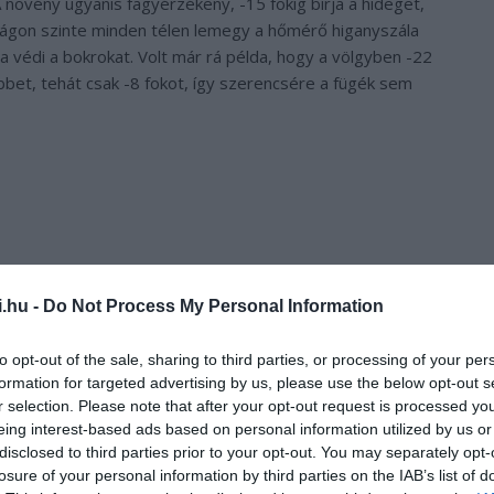
A növény ugyanis fagyérzékeny, -15 fokig bírja a hideget,
zágon szinte minden télen lemegy a hőmérő higanyszála
a védi a bokrokat. Volt már rá példa, hogy a völgyben -22
bet, tehát csak -8 fokot, így szerencsére a fügék sem
i.hu -
Do Not Process My Personal Information
to opt-out of the sale, sharing to third parties, or processing of your per
formation for targeted advertising by us, please use the below opt-out s
r selection. Please note that after your opt-out request is processed y
eing interest-based ads based on personal information utilized by us or
disclosed to third parties prior to your opt-out. You may separately opt-
losure of your personal information by third parties on the IAB’s list of