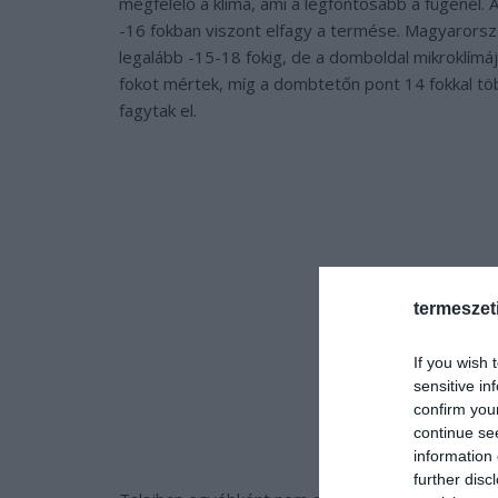
megfelelő a klíma, ami a legfontosabb a fügénél. 
-16 fokban viszont elfagy a termése. Magyarors
legalább -15-18 fokig, de a domboldal mikroklímáj
fokot mértek, míg a dombtetőn pont 14 fokkal töb
fagytak el.
termeszet
If you wish 
sensitive in
confirm you
continue se
information 
further disc