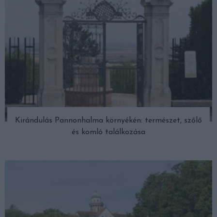
Kirándulás Pannonhalma környékén: természet, szőlő
és komló találkozása