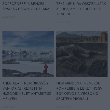
SÖRFŐZDÉBE, A BENCÉS
TEXTILJEI ÚJRA ÖSSZEÁLLTAK:
APÁTSÁG HABOS OLDALÁRA
A RUHA, AMELY TÚLÉLTE A
TENGERT
2026-08-04
2026-06-29
A JÉG ALATT NEM ÜRESSÉG
NEM MINDENKI MENEKÜLT
VAN: ÓRIÁSI REJTETT TÁJ
POMPEJIBEN: LEHET, HOGY
HÚZÓDIK KELET-ANTARKTISZ
EGY ORVOS A VÉGSŐKIG
MÉLYÉN
SEGÍTENI PRÓBÁLT
2026-06-24
2026-06-23