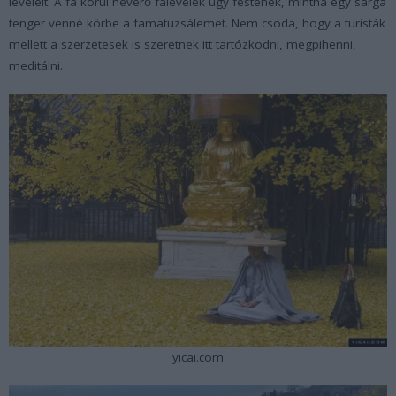
leveleit. A fa körül heverő falevelek úgy festenek, mintha egy sárga
tenger venné körbe a famatuzsálemet. Nem csoda, hogy a turisták
mellett a szerzetesek is szeretnek itt tartózkodni, megpihenni,
meditálni.
yicai.com