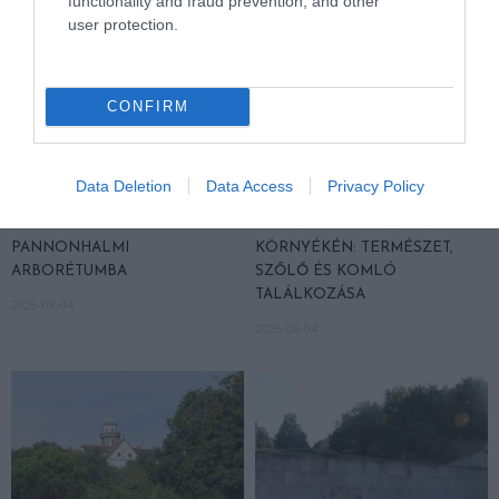
functionality and fraud prevention, and other
user protection.
CONFIRM
Data Deletion
Data Access
Privacy Policy
KIRÁNDULÁS A
KIRÁNDULÁS PANNONHALMA
PANNONHALMI
KÖRNYÉKÉN: TERMÉSZET,
ARBORÉTUMBA
SZŐLŐ ÉS KOMLÓ
TALÁLKOZÁSA
2026-08-04
2026-08-04