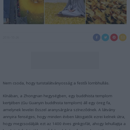
2016-10-26
Nem csoda, hogy turistalátványosság a festői lombhullás.
Kínában, a
Zhongnan
hegységben, egy buddhista templom
kertjében (
Gu Guanyin
buddhista templom) áll egy öreg fa,
amelynek levelei ősszel aranysárgára színeződnek. A látvány
annyira fenséges, hogy minden évben látogatók ezrei kelnek útra,
hogy megcsodálják ezt az 1400 éves ginkgofát, ahogy lehullajtja a