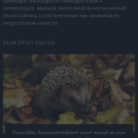
újdonságot. Barátságos és tanulságos írások a
természetjáró, állatbarát, kertészkedő és környezetvédő
olvasó számára. A zöld hívei minden nap tanulhatnak és
megoszthatnak valami jót.
MÁSOK ÉPP EZT OLVASSÁK
Sünszállás, környezetvédelem: ezért marad az avar