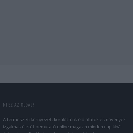
MI EZ AZ OLDAL?
A természeti környezet, körülöttünk élő állatok és növények
izgalmas életét bemutató online magazin minden nap kínál