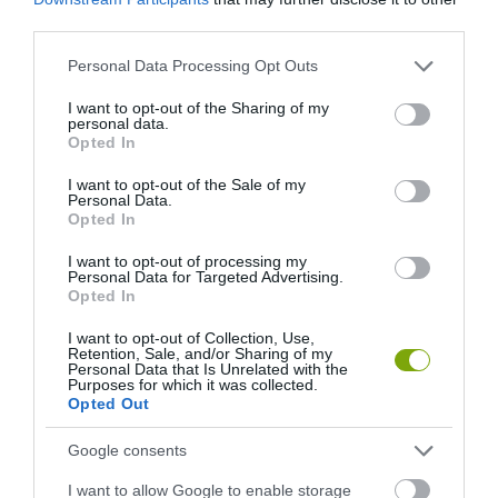
third parties.
Please note that this website/app uses one or more Google
Personal Data Processing Opt Outs
services and may gather and store information including but
not limited to your visit or usage behaviour. You may click to
I want to opt-out of the Sharing of my
personal data.
grant or deny consent to Google and its third-party tags to
Opted In
use your data for below specified purposes in below Google
consent section.
I want to opt-out of the Sale of my
Personal Data.
Opted In
I want to opt-out of processing my
Personal Data for Targeted Advertising.
Opted In
I want to opt-out of Collection, Use,
Retention, Sale, and/or Sharing of my
Personal Data that Is Unrelated with the
Purposes for which it was collected.
Opted Out
Google consents
I want to allow Google to enable storage