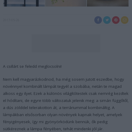
2017-05-26
A csillárt se feledd meglocsolni!
Nem kell magyarázkodnod, ha még sosem jutott eszedbe, hogy
növénnyel kombinált lámpát tegyél a szobába, netán te magad
alkoss egy ilyet. Ezek a különös világítótestek csak nemrég kezdtek
el hódítani, de egyre több változatuk jelenik meg: a simán függőtől,
a dús zölddel telerakotton át, a terráriummal kombináltig. A
lámpákban elsősorban olyan növények kapnak helyet, amelyek
fényigényesek, így mi gyönyörködünk bennük, ők pedig
sütkéreznek a lámpa fényében, tehát mindenki jól jár.