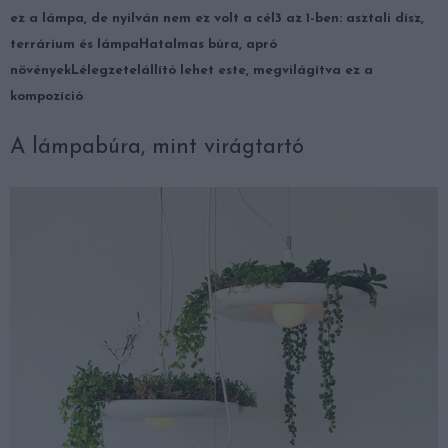
ez a lámpa, de nyilván nem ez volt a cél
3 az 1-ben: asztali dísz,
terrárium és lámpa
Hatalmas búra, apró
növények
Lélegzetelállító lehet este, megvilágítva ez a
kompozíció
A lámpabúra, mint virágtartó