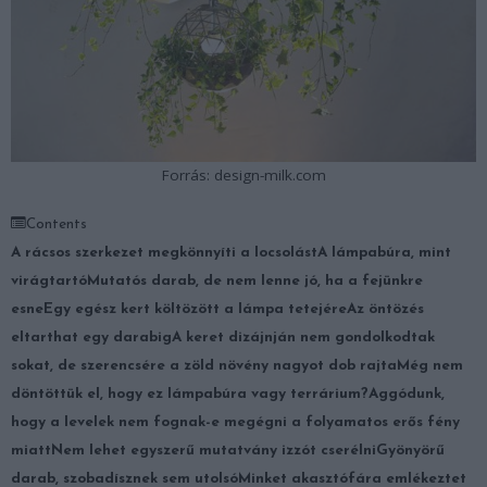
Forrás: design-milk.com
Contents
A rácsos szerkezet megkönnyíti a locsolást
A lámpabúra, mint
virágtartó
Mutatós darab, de nem lenne jó, ha a fejünkre
esne
Egy egész kert költözött a lámpa tetejére
Az öntözés
eltarthat egy darabig
A keret dizájnján nem gondolkodtak
sokat, de szerencsére a zöld növény nagyot dob rajta
Még nem
döntöttük el, hogy ez lámpabúra vagy terrárium?
Aggódunk,
hogy a levelek nem fognak-e megégni a folyamatos erős fény
miatt
Nem lehet egyszerű mutatvány izzót cserélni
Gyönyörű
darab, szobadísznek sem utolsó
Minket akasztófára emlékeztet