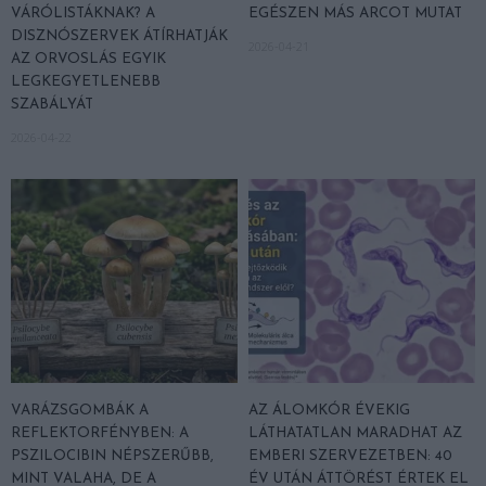
VÁRÓLISTÁKNAK? A
EGÉSZEN MÁS ARCOT MUTAT
DISZNÓSZERVEK ÁTÍRHATJÁK
2026-04-21
AZ ORVOSLÁS EGYIK
LEGKEGYETLENEBB
SZABÁLYÁT
2026-04-22
VARÁZSGOMBÁK A
AZ ÁLOMKÓR ÉVEKIG
REFLEKTORFÉNYBEN: A
LÁTHATATLAN MARADHAT AZ
PSZILOCIBIN NÉPSZERŰBB,
EMBERI SZERVEZETBEN: 40
MINT VALAHA, DE A
ÉV UTÁN ÁTTÖRÉST ÉRTEK EL