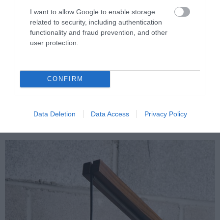
I want to allow Google to enable storage
related to security, including authentication
functionality and fraud prevention, and other
user protection.
CONFIRM
Fotó: www.dutchbees.com
Minket akasztófára emlékeztet ez a
Data Deletion
Data Access
Privacy Policy
lámpa, de nyilván nem ez volt a cél