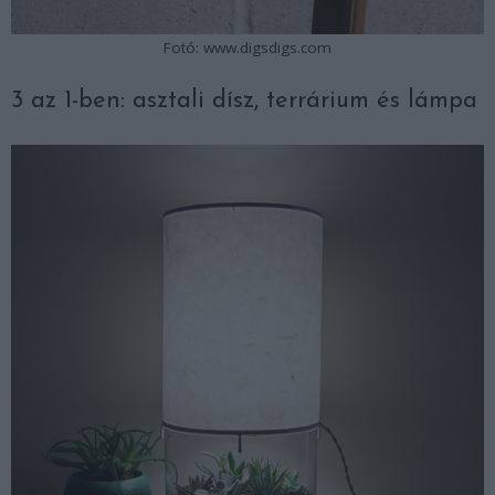
Fotó: www.digsdigs.com
3 az 1-ben: asztali dísz, terrárium és lámpa