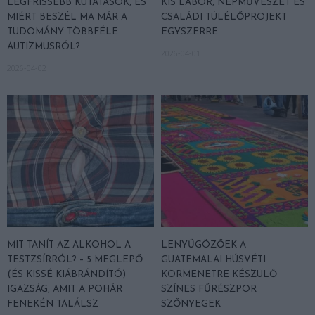
LEGFRISSEBB KUTATÁSOK, ÉS
KIS LABOR, NÉPMŰVÉSZET ÉS
MIÉRT BESZÉL MA MÁR A
CSALÁDI TÚLÉLŐPROJEKT
TUDOMÁNY TÖBBFÉLE
EGYSZERRE
AUTIZMUSRÓL?
2026-04-01
2026-04-02
MIT TANÍT AZ ALKOHOL A
LENYŰGÖZŐEK A
TESTZSÍRRÓL? – 5 MEGLEPŐ
GUATEMALAI HÚSVÉTI
(ÉS KISSÉ KIÁBRÁNDÍTÓ)
KÖRMENETRE KÉSZÜLŐ
IGAZSÁG, AMIT A POHÁR
SZÍNES FŰRÉSZPOR
FENEKÉN TALÁLSZ
SZŐNYEGEK