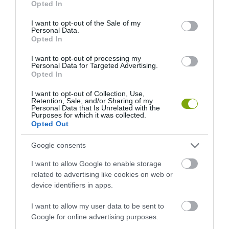
Opted In
use your data for below specified purposes in below Google
consent section.
I want to opt-out of the Sale of my
Personal Data.
Opted In
I want to opt-out of processing my
Personal Data for Targeted Advertising.
Opted In
I want to opt-out of Collection, Use,
Retention, Sale, and/or Sharing of my
Personal Data that Is Unrelated with the
Purposes for which it was collected.
Opted Out
EGY ELSÜLLYEDT HAJÓ
NEM MINDENKI MENEKÜLT
TEXTILJEI ÚJRA ÖSSZEÁLLTAK:
POMPEJIBEN: LEHET, HOGY
Google consents
A RUHA, AMELY TÚLÉLTE A
EGY ORVOS A VÉGSŐKIG
TENGERT
SEGÍTENI PRÓBÁLT
I want to allow Google to enable storage
related to advertising like cookies on web or
2026-06-29
2026-06-23
device identifiers in apps.
I want to allow my user data to be sent to
Google for online advertising purposes.