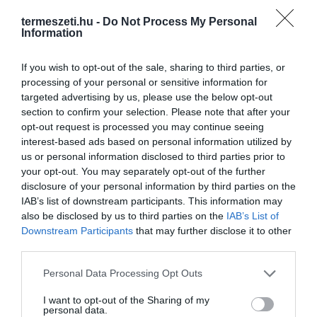
termeszeti.hu -
Do Not Process My Personal
Information
If you wish to opt-out of the sale, sharing to third parties, or
processing of your personal or sensitive information for
targeted advertising by us, please use the below opt-out
section to confirm your selection. Please note that after your
opt-out request is processed you may continue seeing
interest-based ads based on personal information utilized by
ELŐZŐ CIKK
us or personal information disclosed to third parties prior to
your opt-out. You may separately opt-out of the further
AZ ’EGY FALAT MENNYORSZÁG’ LETT AZ ÉV SZALONCUKRA
disclosure of your personal information by third parties on the
IAB’s list of downstream participants. This information may
KÖVETKEZŐ CIKK
also be disclosed by us to third parties on the
IAB’s List of
Downstream Participants
that may further disclose it to other
ÚJ HÚS A TÁNYÉRON: FELVETTE AZ EU A SÁSKÁT AZ
third parties.
ÉLELMISZEREK LISTÁJÁRA
Please note that this website/app uses one or more Google
Personal Data Processing Opt Outs
services and may gather and store information including but
not limited to your visit or usage behaviour. You may click to
I want to opt-out of the Sharing of my
HASONLÓ ÉRDEKESSÉGEK
personal data.
grant or deny consent to Google and its third-party tags to