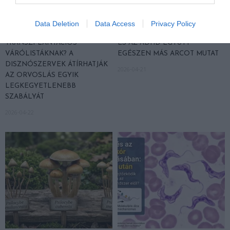
Data Deletion
Data Access
Privacy Policy
VÉGE LEHET A
AUDHD: AMIKOR AZ AUTIZMUS
TRANSZPLANTÁCIÓS
ÉS AZ ADHD EGYÜTT
VÁRÓLISTÁKNAK? A
EGÉSZEN MÁS ARCOT MUTAT
DISZNÓSZERVEK ÁTÍRHATJÁK
2026-04-21
AZ ORVOSLÁS EGYIK
LEGKEGYETLENEBB
SZABÁLYÁT
2026-04-22