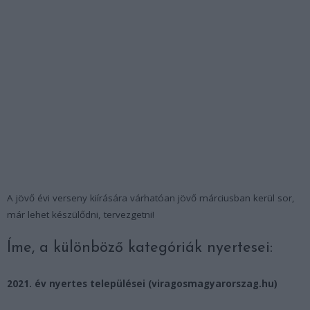
A jövő évi verseny kiírására várhatóan jövő márciusban kerül sor,
már lehet készülődni, tervezgetni!
Íme, a különböző kategóriák nyertesei:
2021. év nyertes települései (viragosmagyarorszag.hu)