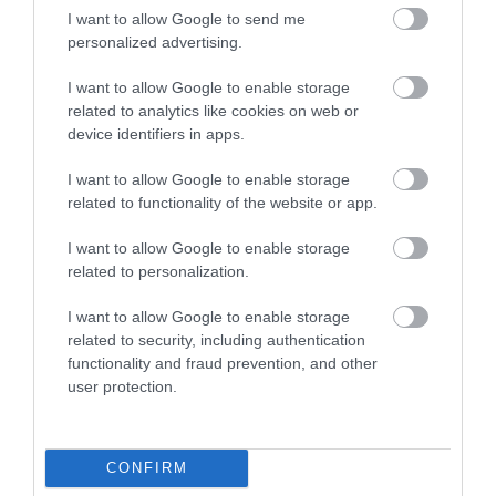
I want to allow Google to send me
personalized advertising.
I want to allow Google to enable storage
related to analytics like cookies on web or
device identifiers in apps.
DAVID ATTENBOROUGH 100
NOBEL-DÍJAT KAPOTT EGY
I want to allow Google to enable storage
ÉVES: AZ EMBER, AKI
FÉREGÉRT – CSAK ÉPPEN NEM
related to functionality of the website or app.
MEGTANÍTOTTA A VILÁGNAK,
AZ OKOZTA A RÁKOT
HOGYAN KELL NÉZNI A
2026-04-23
I want to allow Google to enable storage
TERMÉSZETET
related to personalization.
2026-05-08
I want to allow Google to enable storage
related to security, including authentication
functionality and fraud prevention, and other
user protection.
CONFIRM