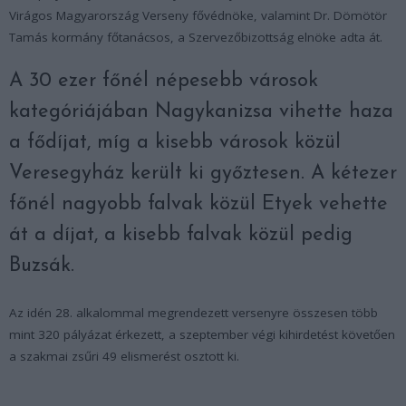
Virágos Magyarország Verseny fővédnöke, valamint Dr. Dömötör
Tamás kormány főtanácsos, a Szervezőbizottság elnöke adta át.
A 30 ezer főnél népesebb városok
kategóriájában Nagykanizsa vihette haza
a fődíjat, míg a kisebb városok közül
Veresegyház került ki győztesen. A kétezer
főnél nagyobb falvak közül Etyek vehette
át a díjat, a kisebb falvak közül pedig
Buzsák.
Az idén 28. alkalommal megrendezett versenyre összesen több
mint 320 pályázat érkezett, a szeptember végi kihirdetést követően
a szakmai zsűri 49 elismerést osztott ki.