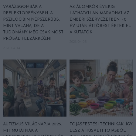
VARÁZSGOMBÁK A
AZ ÁLOMKÓR ÉVEKIG
REFLEKTORFÉNYBEN: A
LÁTHATATLAN MARADHAT AZ
PSZILOCIBIN NÉPSZERŰBB,
EMBERI SZERVEZETBEN: 40
MINT VALAHA, DE A
ÉV UTÁN ÁTTÖRÉST ÉRTEK EL
TUDOMÁNY MÉG CSAK MOST
A KUTATÓK
PRÓBÁL FELZÁRKÓZNI
2026-04-05
2026-04-14
AUTIZMUS VILÁGNAPJA 2026:
TOJÁSFESTÉSI TECHNIKÁK: ÍGY
MIT MUTATNAK A
LESZ A HÚSVÉTI TOJÁSBÓL