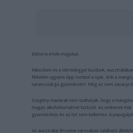
Bátorra ették magukat.
Miközben mi a téli hideggel küzdünk, Ausztráliá
féltekén ugyanis épp tombol a nyár, érik a mangó
narancssárga gyümölcsért. Még az sem zavarja őke
Szegény madarak nem tudhatják, hogy a mangónak
magas alkoholtartalmat biztosít. Az emberek már 
gyümölcshús és az íze sem kellemes. A papagájok
Az ausztráliai Broome városában található állatk