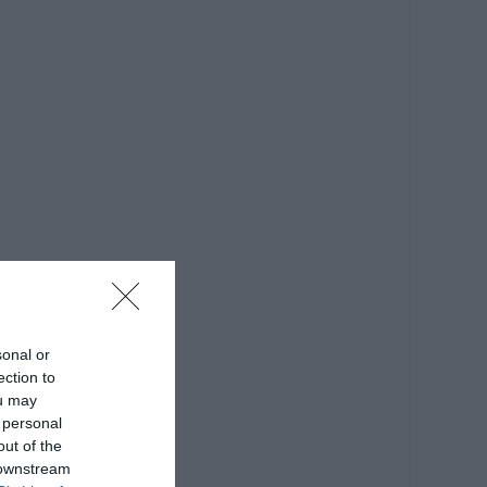
sonal or
ection to
ou may
 personal
out of the
 downstream