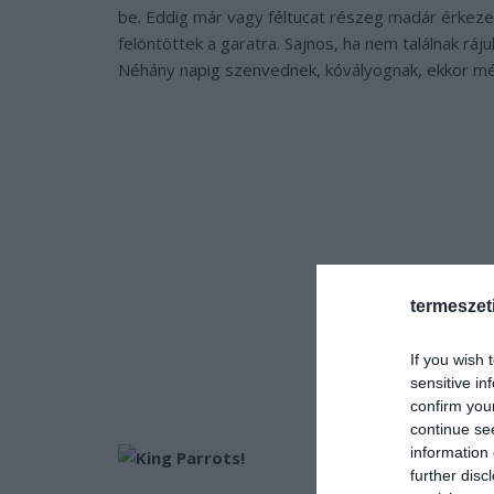
be. Eddig már vagy féltucat részeg madár érkezet
felöntöttek a garatra. Sajnos, ha nem találnak ráj
Néhány napig szenvednek, kóvályognak, ekkor még 
termeszet
If you wish 
sensitive in
confirm you
continue se
information 
further disc