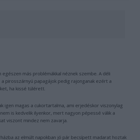
ban egészen más problémákkal néznek szembe. A déli
, a pirosszárnyú papagájok pedig rajonganak ezért a
t, ha kissé túlérett.
 igen magas a cukortartalma, ami erjedéskor viszonylag
nem is kedvelik ilyenkor, mert nagyon pépessé válik a
at viszont mindez nem zavarja.
órházba az elmúlt napokban jó pár becsípett madarat hoztak