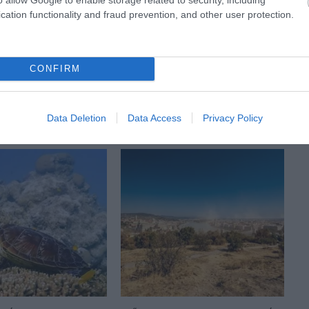
KÖVETKEZŐ CIKK
cation functionality and fraud prevention, and other user protection.
A FAGYOS KANADÁBAN IS TERMESZTHETŐ
ZÖLDSÉG A KÍNAI MÓDSZERREL
CONFIRM
Data Deletion
Data Access
Privacy Policy