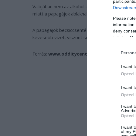
participants
Valójában nem az alkohol az, amely végez a madara
Downstream 
miatt a papagájok ablaknak repülnek, vagy félele
Please note
information 
A papagájok becsiccsentésében a mangó az elsődl
deny consent
kevesebb vizet, viszont sok cukrot tartalmaz.
in below Go
Persona
Forrás:
www.odditycentral.com
I want t
Opted 
I want t
Opted 
I want 
Advertis
Opted 
I want t
of my P
was col