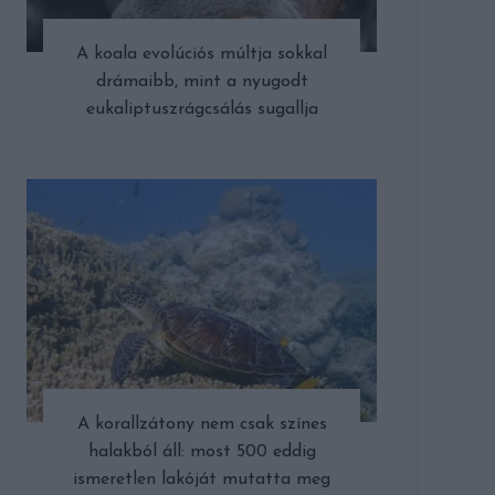
A koala evolúciós múltja sokkal
drámaibb, mint a nyugodt
eukaliptuszrágcsálás sugallja
A korallzátony nem csak színes
halakból áll: most 500 eddig
ismeretlen lakóját mutatta meg