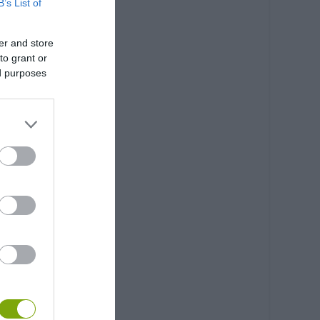
B’s List of
er and store
to grant or
ed purposes