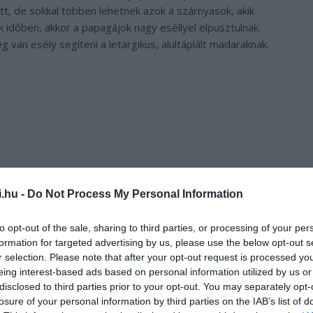
t, de sokkal többen lehetnek azok a szárnyasok, akik
uk időben, akkor a papagájok nagy eséllyel elpusztulnak.
van esély segíteni a letargikus, alultáplált madaraknak.
i.hu -
Do Not Process My Personal Information
to opt-out of the sale, sharing to third parties, or processing of your per
formation for targeted advertising by us, please use the below opt-out s
r selection. Please note that after your opt-out request is processed y
eing interest-based ads based on personal information utilized by us or
disclosed to third parties prior to your opt-out. You may separately opt-
losure of your personal information by third parties on the IAB’s list of