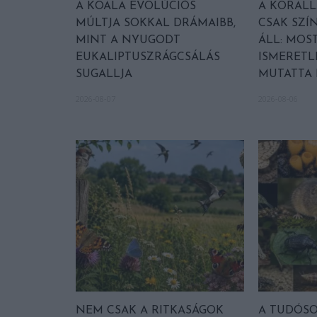
A KOALA EVOLÚCIÓS
A KORAL
MÚLTJA SOKKAL DRÁMAIBB,
CSAK SZÍ
MINT A NYUGODT
ÁLL: MOST
EUKALIPTUSZRÁGCSÁLÁS
ISMERETL
SUGALLJA
MUTATTA
2026-08-07
2026-08-06
NEM CSAK A RITKASÁGOK
A TUDÓSOK