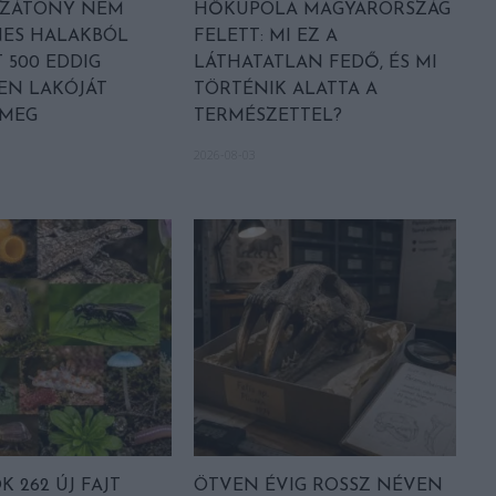
LZÁTONY NEM
HŐKUPOLA MAGYARORSZÁG
NES HALAKBÓL
FELETT: MI EZ A
 500 EDDIG
LÁTHATATLAN FEDŐ, ÉS MI
EN LAKÓJÁT
TÖRTÉNIK ALATTA A
 MEG
TERMÉSZETTEL?
2026-08-03
 262 ÚJ FAJT
ÖTVEN ÉVIG ROSSZ NÉVEN