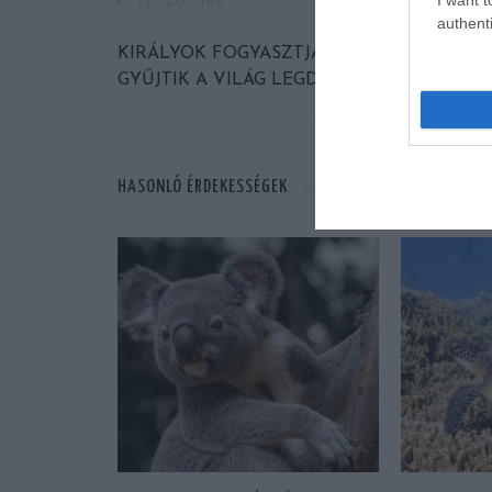
ELŐZŐ CIKK
authenti
KIRÁLYOK FOGYASZTJÁK, BARLANGBAN
GYŰJTIK A VILÁG LEGDRÁGÁBB MÉZÉT
HASONLÓ ÉRDEKESSÉGEK