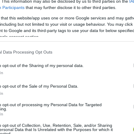
. This information may also be disclosed by us to third parties on the
IA
kkal, hanem az általa kiváltott részeg viselkedés, ami
Participants
that may further disclose it to other third parties.
m nélkül mászkálnak a járművek és a ragadozók előtt.
 that this website/app uses one or more Google services and may gath
including but not limited to your visit or usage behaviour. You may click 
eges bűnös, ez a trópusi gyümölcs ugyanis sűrűbb állagú,
 to Google and its third-party tags to use your data for below specifi
ogle consent section.
l Data Processing Opt Outs
o opt-out of the Sharing of my personal data.
In
o opt-out of the Sale of my Personal Data.
In
to opt-out of processing my Personal Data for Targeted
ing.
In
o opt-out of Collection, Use, Retention, Sale, and/or Sharing
ersonal Data that Is Unrelated with the Purposes for which it
lected.