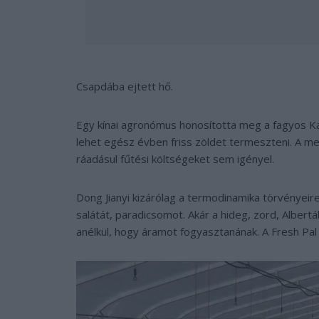
Csapdába ejtett hő.
Egy kínai agronómus honosította meg a fagyos Ka
lehet egész évben friss zöldet termeszteni. A m
ráadásul fűtési költségeket sem igényel.
Dong Jianyi kizárólag a termodinamika törvényeir
salátát, paradicsomot. Akár a hideg, zord, Albert
anélkül, hogy áramot fogyasztanának. A Fresh P