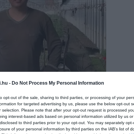
i.hu -
Do Not Process My Personal Information
öldségeket termeszteni, a hideg mellett a sötét telek is
to opt-out of the sale, sharing to third parties, or processing of your per
van szükség, a passzív üvegházak nem használnak áramot, a
formation for targeted advertising by us, please use the below opt-out s
 váltak az ázsiai ország egyes területein.
r selection. Please note that after your opt-out request is processed y
eing interest-based ads based on personal information utilized by us or
retre erősített két poliolefin műanyag tetőből áll. Egy
disclosed to third parties prior to your opt-out. You may separately opt-
losure of your personal information by third parties on the IAB’s list of
gy összehúzni a szigetelő takarót, így csapdába ejtve a nap