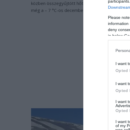
participants
közben összegyűjtött hőt. Ezzel a módszerrel az 
Downstream 
még a – 7 °C-os decemberi zimankóban is.
Please note
information 
deny consent
in below Go
Persona
I want t
Opted 
I want t
Opted 
I want 
Advertis
Opted 
I want t
of my P
was col