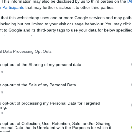
. This information may also be disclosed by us to third parties on the
IA
1000 m²-es belső teret sikerül 28 °C-osan tartani, akár
Participants
that may further disclose it to other third parties.
 that this website/app uses one or more Google services and may gath
including but not limited to your visit or usage behaviour. You may click 
 to Google and its third-party tags to use your data for below specifi
ogle consent section.
l Data Processing Opt Outs
o opt-out of the Sharing of my personal data.
In
o opt-out of the Sale of my Personal Data.
In
to opt-out of processing my Personal Data for Targeted
ing.
In
o opt-out of Collection, Use, Retention, Sale, and/or Sharing
ersonal Data that Is Unrelated with the Purposes for which it
lected.