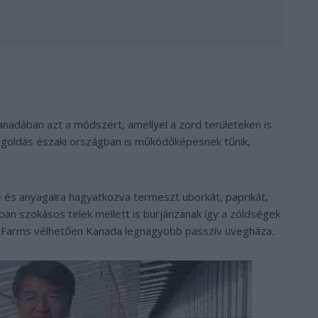
nadában azt a módszert, amellyel a zord területeken is
egoldás északi országban is működőképesnek tűnik,
e és anyagaira hagyatkozva termeszt uborkát, paprikát,
ában szokásos telek mellett is burjánzanak így a zöldségek
al Farms vélhetően Kanada legnagyobb passzív üvegháza.