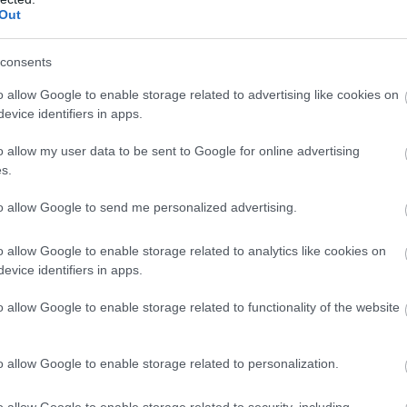
Out
consents
o allow Google to enable storage related to advertising like cookies on
evice identifiers in apps.
o allow my user data to be sent to Google for online advertising
s.
to allow Google to send me personalized advertising.
o allow Google to enable storage related to analytics like cookies on
evice identifiers in apps.
falat találunk, amely sokkal könnyebben összegyűjti a
o allow Google to enable storage related to functionality of the website
oz a térbe, ezzel is biztosítva, hogy a növények túléljék a
is elérheti.
o allow Google to enable storage related to personalization.
o allow Google to enable storage related to security, including