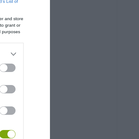
B’s List of
er and store
to grant or
ed purposes