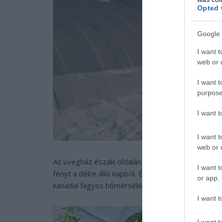
Opted 
Google 
I want t
web or d
I want t
purpose
I want 
I want t
web or d
Az üvegház északi oldalán egy 60 cm vastag agyag
I want t
fényt a délre álló napból. Éjjel az agyag hőt sugár
or app.
kanadai fagyos hőmérsékletet, ami akár –35 °C-ot 
I want t
I want t