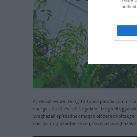
authenti
Az elmúlt évben Dong 13 tonna paradicsomot szüre
energia- és fűtési költségeken. Meg kell ugyanak
üvegházak építésének magas előzetes költségei 
energiamegtakarítás révén, mivel az üvegházak á