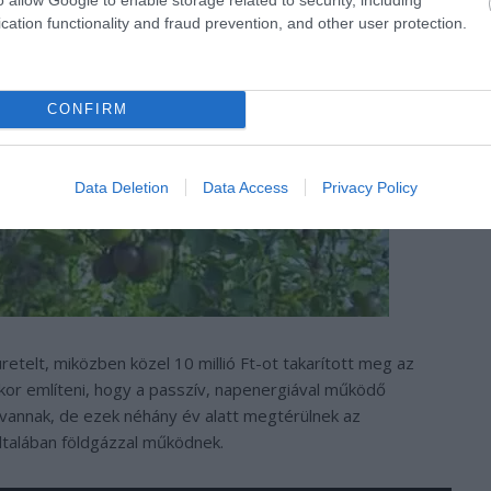
cation functionality and fraud prevention, and other user protection.
CONFIRM
Data Deletion
Data Access
Privacy Policy
telt, miközben közel 10 millió Ft-ot takarított meg az
kor említeni, hogy a passzív, napenergiával működő
vannak, de ezek néhány év alatt megtérülnek az
ltalában földgázzal működnek.