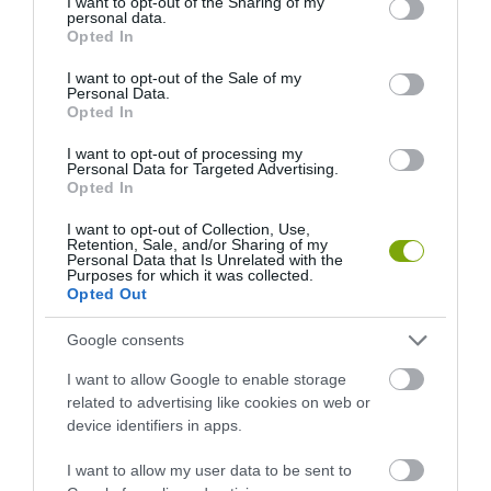
not limited to your visit or usage behaviour. You may click to
I want to opt-out of the Sharing of my
personal data.
grant or deny consent to Google and its third-party tags to
Opted In
use your data for below specified purposes in below Google
consent section.
I want to opt-out of the Sale of my
Personal Data.
Opted In
I want to opt-out of processing my
Personal Data for Targeted Advertising.
Opted In
I want to opt-out of Collection, Use,
Retention, Sale, and/or Sharing of my
Personal Data that Is Unrelated with the
Purposes for which it was collected.
HŐKUPOLA MAGYARORSZÁG
NEM CSAK A RITKASÁGOK
Opted Out
FELETT: MI EZ A LÁTHATATLAN
BAJBAN VANNAK: A
FEDŐ, ÉS MI TÖRTÉNIK
HÉTKÖZNAPI MADARAK ÉS
Google consents
ALATTA A TERMÉSZETTEL?
PILLANGÓK CSENDES
ELTŰNÉSE A NAGYOBB
2026-08-03
I want to allow Google to enable storage
VÉSZJEL
related to advertising like cookies on web or
2026-08-03
device identifiers in apps.
I want to allow my user data to be sent to