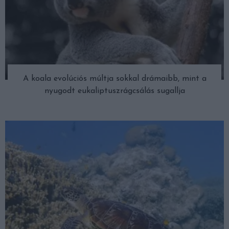
A koala evolúciós múltja sokkal drámaibb, mint a
nyugodt eukaliptuszrágcsálás sugallja