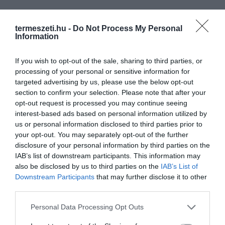
termeszeti.hu -
Do Not Process My Personal
Information
HASONLÓ ÉRDEKESSÉGEK
If you wish to opt-out of the sale, sharing to third parties, or
processing of your personal or sensitive information for
targeted advertising by us, please use the below opt-out
section to confirm your selection. Please note that after your
opt-out request is processed you may continue seeing
interest-based ads based on personal information utilized by
us or personal information disclosed to third parties prior to
your opt-out. You may separately opt-out of the further
disclosure of your personal information by third parties on the
IAB’s list of downstream participants. This information may
also be disclosed by us to third parties on the
IAB’s List of
A KOALA EVOLÚCIÓS MÚLTJA
A KORALLZÁTONY NEM CSAK
Downstream Participants
that may further disclose it to other
SOKKAL DRÁMAIBB, MINT A
SZÍNES HALAKBÓL ÁLL: MOST
third parties.
NYUGODT
500 EDDIG ISMERETLEN
EUKALIPTUSZRÁGCSÁLÁS
LAKÓJÁT MUTATTA MEG
Please note that this website/app uses one or more Google
Personal Data Processing Opt Outs
SUGALLJA
2026-08-06
services and may gather and store information including but
2026-08-07