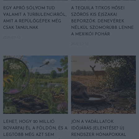
EGY APRÓ SÓLYOM TUD
A TEQUILA TITKOS HŐSEI
VALAMIT A TURBULENCIÁRÓL,
SZŐRÖS KIS ÉJSZAKAI
AMIT A REPÜLŐGÉPEK MÉG
BEPORZÓK: DENEVÉREK
CSAK TANULNAK
NÉLKÜL SZOMORÚBB LENNE
A MEXIKÓI POHÁR
2026-07-13
2026-07-10
LEHET, HOGY 20 MILLIÓ
JÖN A VADÁLLATOK
ROVARFAJ ÉL A FÖLDÖN, ÉS A
IDŐJÁRÁS-JELENTÉSE? ÚJ
LEGTÖBB MÉG AZT SEM
RENDSZER HÓNAPOKKAL