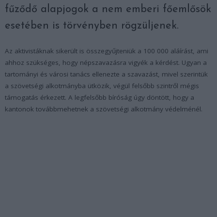
fűződő alapjogok a nem emberi főemlősök
esetében is törvényben rögzüljenek.
Az aktivistáknak sikerült is összegyűjteniük a 100 000 aláírást, ami
ahhoz szükséges, hogy népszavazásra vigyék a kérdést. Ugyan a
tartományi és városi tanács ellenezte a szavazást, mivel szerintük
a szövetségi alkotmányba ütközik, végül felsőbb szintről mégis
támogatás érkezett. A legfelsőbb bíróság úgy döntött, hogy a
kantonok továbbmehetnek a szövetségi alkotmány védelménél.