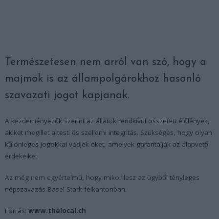
Természetesen nem arról van szó, hogy a
majmok is az állampolgárokhoz hasonló
szavazati jogot kapjanak.
A kezdeményezők szerint az állatok rendkívül összetett élőlények,
akiket megillet a testi és szellemi integritás. Szükséges, hogy olyan
különleges jogokkal védjék őket, amelyek garantálják az alapvető
érdekeiket.
Az még nem egyértelmű, hogy mikor lesz az ügyből tényleges
népszavazás Basel-Stadt félkantonban.
Forrás:
www.thelocal.ch