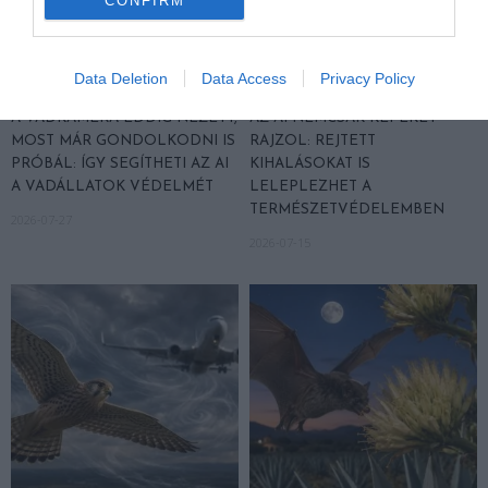
CONFIRM
Data Deletion
Data Access
Privacy Policy
A VADKAMERA EDDIG NÉZETT,
AZ AI NEMCSAK KÉPEKET
MOST MÁR GONDOLKODNI IS
RAJZOL: REJTETT
PRÓBÁL: ÍGY SEGÍTHETI AZ AI
KIHALÁSOKAT IS
A VADÁLLATOK VÉDELMÉT
LELEPLEZHET A
TERMÉSZETVÉDELEMBEN
2026-07-27
2026-07-15