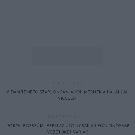
ELŐZŐ CIKK
VIDÁM TEMETŐ SZAPLONCÁN: AHOL MERNEK A HALÁLLAL
VICCELNI
KÖVETKEZŐ CIKK
’POKOL BOSSZÚJA’: EZEN AZ ÚTON CSAK A LEGRUTINOSABB
VEZETŐKET VÁRJÁK