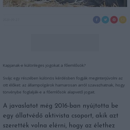
2020-09-27
Kapjanak-e különleges jogokat a főemlősök?
Svájc egy részében különös kérdésben fogják meginterjúvolni az
ott élőket: az állampolgárok hamarosan arról szavazhatnak, hogy
törvénybe foglalják-e a főemlősök alapvető jogait.
A javaslatot még 2016-ban nyújtotta be
egy állatvédő aktivista csoport, akik azt
szerették volna elérni, hogy az élethez