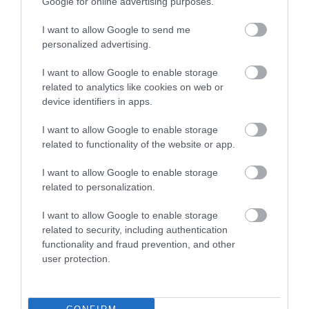
Google for online advertising purposes.
I want to allow Google to send me
personalized advertising.
I want to allow Google to enable storage
related to analytics like cookies on web or
device identifiers in apps.
I want to allow Google to enable storage
A TUDÓSOK 262 ÚJ FAJT
ÖTVEN ÉVIG ROSSZ NÉVEN
related to functionality of the website or app.
NEVEZTEK MEG, ÉS A FÖLD
LAPULT EGY KARDFOGÚ
MEGINT FINOMAN JELEZTE:
MACSKA LELETE – AZTÁN
I want to allow Google to enable storage
KORAI MÉG MINDENTUDÓNAK
VALAKI VÉGRE RÁNÉZETT
related to personalization.
HINNI MAGUNKAT
RENDESEN
2026-07-30
2026-07-28
I want to allow Google to enable storage
related to security, including authentication
functionality and fraud prevention, and other
user protection.