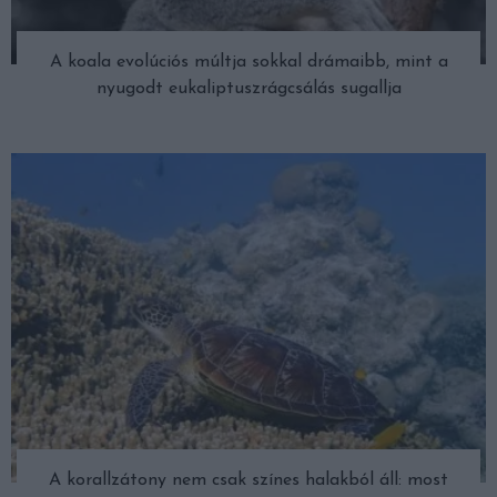
A koala evolúciós múltja sokkal drámaibb, mint a
nyugodt eukaliptuszrágcsálás sugallja
A korallzátony nem csak színes halakból áll: most