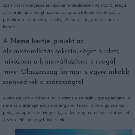
szamócát nevelgessenek ezeken a területeken. Az úttörő jellegű,
alámerült, apró üvegházakban azonban többek között saláta,
paradicsom, aloé vera, cukkini, zöldbab, sőt gomba is helyet
kapott.
A ’
Nemo kertje
’ projekt az
élelmiszerellátás sokszínűségét hirdeti,
miközben a klímaváltozásra is reagál,
mivel Olaszország farmjai is egyre inkább
szenvednek a szárazságtól.
A vízalatti kert 8 méterrel a víz szintje alatt rejlik Liguria partjainál. A
minimális áramigényét napenergiából fedezi, a párolgó sós víz
pedig kicsapódik az üvegen, így oldva meg a növények öntözését.
A szüretelésben egy búvár segít.