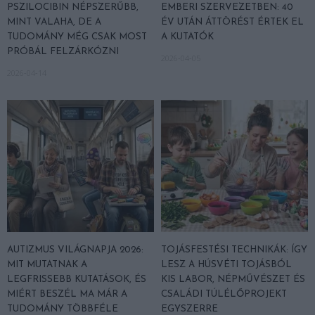
PSZILOCIBIN NÉPSZERŰBB,
EMBERI SZERVEZETBEN: 40
MINT VALAHA, DE A
ÉV UTÁN ÁTTÖRÉST ÉRTEK EL
TUDOMÁNY MÉG CSAK MOST
A KUTATÓK
PRÓBÁL FELZÁRKÓZNI
2026-04-05
2026-04-14
AUTIZMUS VILÁGNAPJA 2026:
TOJÁSFESTÉSI TECHNIKÁK: ÍGY
MIT MUTATNAK A
LESZ A HÚSVÉTI TOJÁSBÓL
LEGFRISSEBB KUTATÁSOK, ÉS
KIS LABOR, NÉPMŰVÉSZET ÉS
MIÉRT BESZÉL MA MÁR A
CSALÁDI TÚLÉLŐPROJEKT
TUDOMÁNY TÖBBFÉLE
EGYSZERRE