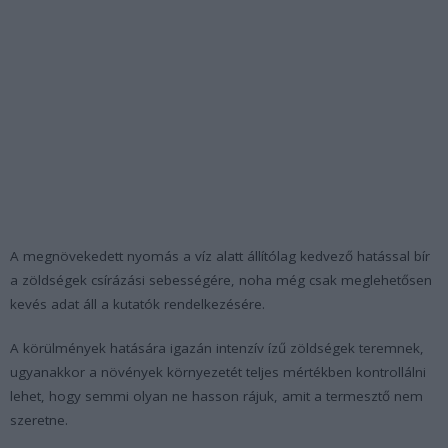
A megnövekedett nyomás a víz alatt állítólag kedvező hatással bír
a zöldségek csírázási sebességére, noha még csak meglehetősen
kevés adat áll a kutatók rendelkezésére.
A körülmények hatására igazán intenzív ízű zöldségek teremnek,
ugyanakkor a növények környezetét teljes mértékben kontrollálni
lehet, hogy semmi olyan ne hasson rájuk, amit a termesztő nem
szeretne.