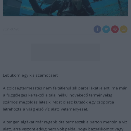
2021-07-20
Lebukom egy kis szamócáért.
A zöldségtermesztés nem feltétlenül sík parcellákat jelent, ma már
a függőleges kertektől a talaj nélkül növekedő terményekig
számos megoldás létezik. Most olasz kutatók egy csoportja
létrehozta a világ első víz alatti veteményesét.
A tengeri algákat már régebb óta termesztik a parton mentén a víz
alatt, arra viszont eddig nem volt példa, hogy bazsalikomot vagy