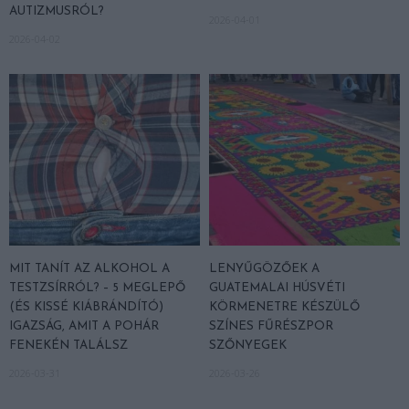
AUTIZMUSRÓL?
2026-04-01
2026-04-02
MIT TANÍT AZ ALKOHOL A
LENYŰGÖZŐEK A
TESTZSÍRRÓL? – 5 MEGLEPŐ
GUATEMALAI HÚSVÉTI
(ÉS KISSÉ KIÁBRÁNDÍTÓ)
KÖRMENETRE KÉSZÜLŐ
IGAZSÁG, AMIT A POHÁR
SZÍNES FŰRÉSZPOR
FENEKÉN TALÁLSZ
SZŐNYEGEK
2026-03-31
2026-03-26