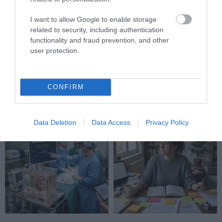
I want to allow Google to enable storage
related to security, including authentication
functionality and fraud prevention, and other
DAVID ATTENBOROUGH 100
NOBEL-DÍJAT KAPOTT EGY
user protection.
ÉVES: AZ EMBER, AKI
FÉREGÉRT – CSAK ÉPPEN NEM
MEGTANÍTOTTA A VILÁGNAK,
AZ OKOZTA A RÁKOT
HOGYAN KELL NÉZNI A
2026-04-23
TERMÉSZETET
CONFIRM
2026-05-08
Data Deletion
Data Access
Privacy Policy