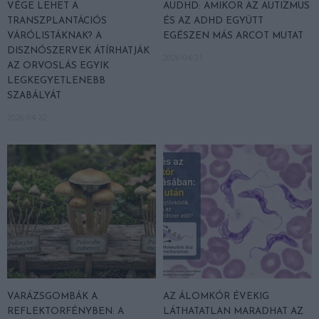
VÉGE LEHET A
AUDHD: AMIKOR AZ AUTIZMUS
TRANSZPLANTÁCIÓS
ÉS AZ ADHD EGYÜTT
VÁRÓLISTÁKNAK? A
EGÉSZEN MÁS ARCOT MUTAT
DISZNÓSZERVEK ÁTÍRHATJÁK
2026-04-21
AZ ORVOSLÁS EGYIK
LEGKEGYETLENEBB
SZABÁLYÁT
2026-04-22
VARÁZSGOMBÁK A
AZ ÁLOMKÓR ÉVEKIG
REFLEKTORFÉNYBEN: A
LÁTHATATLAN MARADHAT AZ