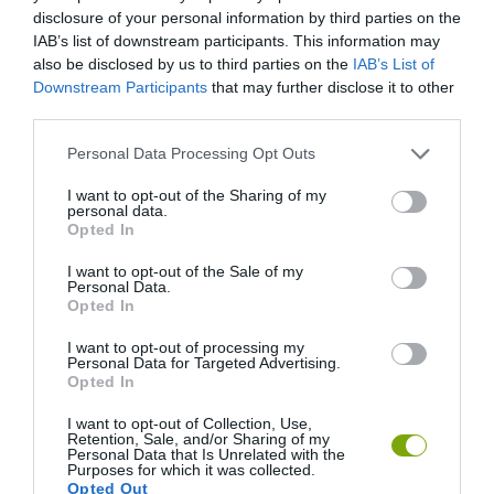
disclosure of your personal information by third parties on the
IAB’s list of downstream participants. This information may
also be disclosed by us to third parties on the
IAB’s List of
Downstream Participants
that may further disclose it to other
third parties.
Please note that this website/app uses one or more Google
Personal Data Processing Opt Outs
services and may gather and store information including but
ELŐZŐ CIKK
not limited to your visit or usage behaviour. You may click to
I want to opt-out of the Sharing of my
EGY BOGÁR SEGÍTHET A PARLAGFŰ ELLEN VÉDEKEZNI, AKI
personal data.
grant or deny consent to Google and its third-party tags to
Opted In
LÁTTA, JELENTSE!
use your data for below specified purposes in below Google
consent section.
I want to opt-out of the Sale of my
Personal Data.
KÖVETKEZŐ CIKK
Opted In
IZLANDON SIKERESNEK BIZONYULT A 4 NAPOS MUNKAHÉT
I want to opt-out of processing my
Personal Data for Targeted Advertising.
Opted In
HASONLÓ ÉRDEKESSÉGEK
I want to opt-out of Collection, Use,
Retention, Sale, and/or Sharing of my
Personal Data that Is Unrelated with the
Purposes for which it was collected.
Opted Out