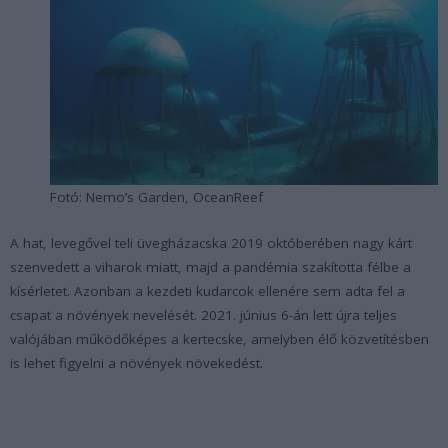
Fotó: Nemo’s Garden, OceanReef
A hat, levegővel teli üvegházacska 2019 októberében nagy kárt
szenvedett a viharok miatt, majd a pandémia szakította félbe a
kísérletet. Azonban a kezdeti kudarcok ellenére sem adta fel a
csapat a növények nevelését. 2021. június 6-án lett újra teljes
valójában működőképes a kertecske, amelyben élő közvetítésben
is lehet figyelni a növények növekedést.