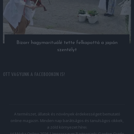
Bizarr hagymarituálé tette felkapottá a japán
szentélyt
OTT VAGYUNK A FACEBOOKON IS!
A természet, állatok és növények érdekességeit bemutató
online magazin. Minden nap barátságos és tanulságos cikkek,
a zöld környezet hírei.
(c) Média Online 2026 |
Impresszum
Partnerünk:
Garden Guide