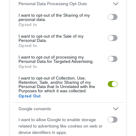
Please note that this website/app uses one or more Google
Personal Data Processing Opt Outs
services and may gather and store information including but
ELŐZŐ CIKK
not limited to your visit or usage behaviour. You may click to
I want to opt-out of the Sharing of my
personal data.
grant or deny consent to Google and its third-party tags to
Opted In
ELSŐKÉNT A FALIMÉHEK LETTEK AZ ÉV BEPORZÓI CÍM
use your data for below specified purposes in below Google
NYERTESEI
consent section.
I want to opt-out of the Sale of my
Personal Data.
Opted In
KÖVETKEZŐ CIKK
I want to opt-out of processing my
NYÍLIK A VÉDETT KOCKÁSLILIOM, EGY TÚRA KERETÉBEN MI IS
Personal Data for Targeted Advertising.
MEGCSODÁLHATJUK
Opted In
I want to opt-out of Collection, Use,
Retention, Sale, and/or Sharing of my
Personal Data that Is Unrelated with the
HASONLÓ ÉRDEKESSÉGEK
Purposes for which it was collected.
Opted Out
Google consents
I want to allow Google to enable storage
related to advertising like cookies on web or
device identifiers in apps.