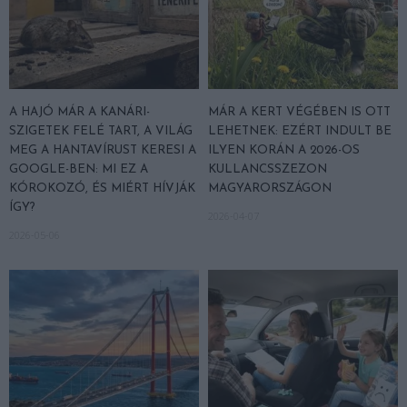
A HAJÓ MÁR A KANÁRI-
MÁR A KERT VÉGÉBEN IS OTT
SZIGETEK FELÉ TART, A VILÁG
LEHETNEK: EZÉRT INDULT BE
MEG A HANTAVÍRUST KERESI A
ILYEN KORÁN A 2026-OS
GOOGLE-BEN: MI EZ A
KULLANCSSZEZON
KÓROKOZÓ, ÉS MIÉRT HÍVJÁK
MAGYARORSZÁGON
ÍGY?
2026-04-07
2026-05-06