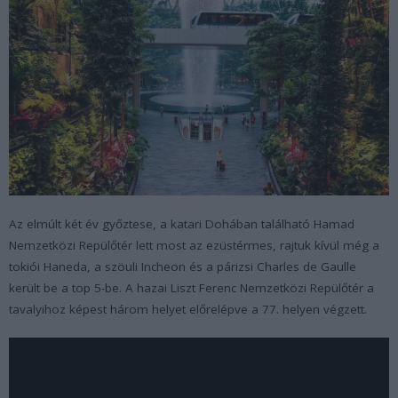
Az elmúlt két év győztese, a katari Dohában található Hamad
Nemzetközi Repülőtér lett most az ezüstérmes, rajtuk kívül még a
tokiói Haneda, a szöuli Incheon és a párizsi Charles de Gaulle
került be a top 5-be. A hazai Liszt Ferenc Nemzetközi Repülőtér a
tavalyihoz képest három helyet előrelépve a 77. helyen végzett.