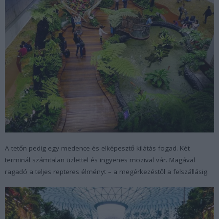
A tetőn pedig egy medence és elképesztő kilátás fogad. Két
terminál számtalan üzlettel és ingyenes mozival vár. Magával
ragadó a teljes repteres élményt – a megérkezéstől a felszállásig.