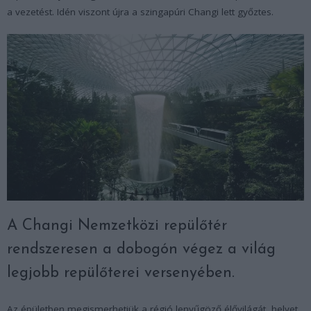
a vezetést. Idén viszont újra a szingapúri Changi lett győztes.
A Changi Nemzetközi repülőtér
rendszeresen a dobogón végez a világ
legjobb repülőterei versenyében.
Az épületben megismerhetjük a régió lenyűgöző élővilágát, helyet