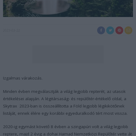
2023-03-22
Izgalmas várakozás.
Minden évben megválasztják a világ legjobb repterét, az utasok
értékelései alapján. A légitársaság- és repülőtér-értékelő oldal, a
Skytrax 2023-ban is összeállította a Föld legjobb légikikötőinek
listáját, ennek élére egy korábbi egyeduralkodó tért most vissza.
2020-ig egymást követő 8 évben a szingapúri volt a világ legjobb
reptere, majd 2 évig a dohai Hamad Nemzetközi Repülőtér vette át