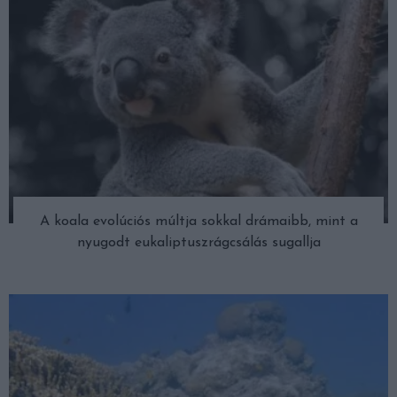
A koala evolúciós múltja sokkal drámaibb, mint a
nyugodt eukaliptuszrágcsálás sugallja