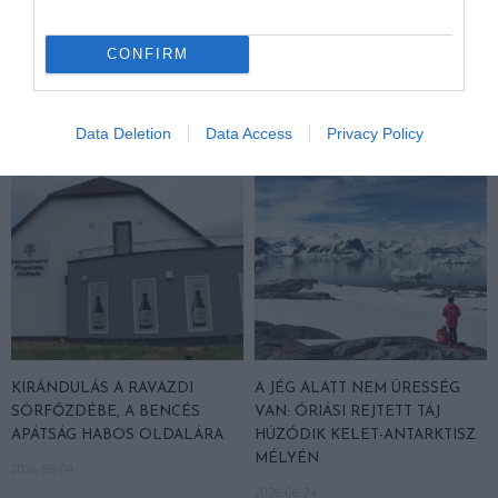
KIRÁNDULÁS A
KIRÁNDULÁS A
PANNONHALMI
PANNONHALMI FŐAPÁTSÁG
GYÓGYNÖVÉNYKERTBE ÉS
PINCÉSZETÉBE
CONFIRM
ILLATMÚZEUMBA
2026-08-04
2026-08-04
Data Deletion
Data Access
Privacy Policy
KIRÁNDULÁS A RAVAZDI
A JÉG ALATT NEM ÜRESSÉG
SÖRFŐZDÉBE, A BENCÉS
VAN: ÓRIÁSI REJTETT TÁJ
APÁTSÁG HABOS OLDALÁRA
HÚZÓDIK KELET-ANTARKTISZ
MÉLYÉN
2026-08-04
2026-06-24