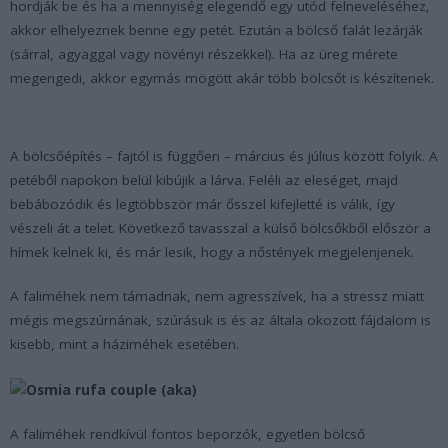
hordják be és ha a mennyiség elegendő egy utód felneveléséhez,
akkor elhelyeznek benne egy petét. Ezután a bölcső falát lezárják
(sárral, agyaggal vagy növényi részekkel). Ha az üreg mérete
megengedi, akkor egymás mögött akár több bölcsőt is készítenek.
A bölcsőépítés – fajtól is függően – március és július között folyik. A
petéből napokon belül kibújik a lárva. Feléli az eleséget, majd
bebábozódik és legtöbbször már ősszel kifejletté is válik, így
vészeli át a telet. Következő tavasszal a külső bölcsőkből először a
hímek kelnek ki, és már lesik, hogy a nőstények megjelenjenek.
A faliméhek nem támadnak, nem agresszívek, ha a stressz miatt
mégis megszúrnának, szúrásuk is és az általa okozott fájdalom is
kisebb, mint a háziméhek esetében.
A faliméhek rendkívül fontos beporzók, egyetlen bölcső