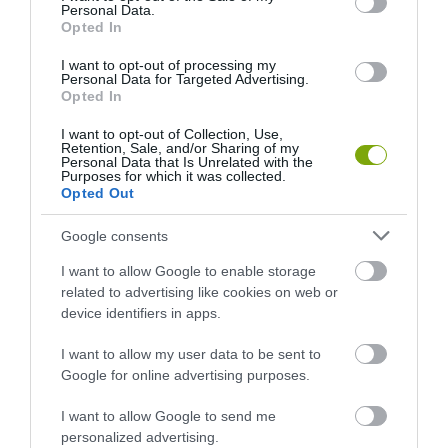
A VADKAMERA EDDIG NÉZETT,
AZ AI NEMCSAK KÉPEKET
Personal Data.
MOST MÁR GONDOLKODNI IS
RAJZOL: REJTETT
Opted In
PRÓBÁL: ÍGY SEGÍTHETI AZ AI
KIHALÁSOKAT IS
I want to opt-out of processing my
A VADÁLLATOK VÉDELMÉT
LELEPLEZHET A
Personal Data for Targeted Advertising.
TERMÉSZETVÉDELEMBEN
2026-07-27
Opted In
2026-07-15
I want to opt-out of Collection, Use,
Retention, Sale, and/or Sharing of my
Personal Data that Is Unrelated with the
Purposes for which it was collected.
Opted Out
Google consents
I want to allow Google to enable storage
related to advertising like cookies on web or
device identifiers in apps.
I want to allow my user data to be sent to
EGY APRÓ SÓLYOM TUD
A TEQUILA TITKOS HŐSEI
Google for online advertising purposes.
VALAMIT A TURBULENCIÁRÓL,
SZŐRÖS KIS ÉJSZAKAI
AMIT A REPÜLŐGÉPEK MÉG
BEPORZÓK: DENEVÉREK
I want to allow Google to send me
CSAK TANULNAK
NÉLKÜL SZOMORÚBB LENNE
personalized advertising.