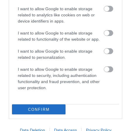
A MEXIKÓI POHÁR
2026-07-13
I want to allow Google to enable storage
2026-07-10
related to analytics like cookies on web or
device identifiers in apps.
I want to allow Google to enable storage
related to functionality of the website or app.
I want to allow Google to enable storage
related to personalization.
I want to allow Google to enable storage
related to security, including authentication
functionality and fraud prevention, and other
LEHET, HOGY 20 MILLIÓ
JÖN A VADÁLLATOK
user protection.
ROVARFAJ ÉL A FÖLDÖN, ÉS A
IDŐJÁRÁS-JELENTÉSE? ÚJ
LEGTÖBB MÉG AZT SEM
RENDSZER HÓNAPOKKAL
TUDJA, HOGY NEM ISMERJÜK
ELŐRE JELEZHETI, KIKET
PERZSEL MEG A HŐSÉG
CONFIRM
2026-07-03
2026-07-01
Data Deletion
Data Access
Privacy Policy