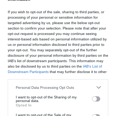
If you wish to opt-out of the sale, sharing to third parties, or
processing of your personal or sensitive information for
A TUDÓSOK 262 ÚJ FAJT
ÖTVEN ÉVIG ROSSZ NÉVEN
targeted advertising by us, please use the below opt-out
NEVEZTEK MEG, ÉS A FÖLD
LAPULT EGY KARDFOGÚ
section to confirm your selection. Please note that after your
MEGINT FINOMAN JELEZTE:
MACSKA LELETE – AZTÁN
opt-out request is processed you may continue seeing
KORAI MÉG MINDENTUDÓNAK
VALAKI VÉGRE RÁNÉZETT
interest-based ads based on personal information utilized by
HINNI MAGUNKAT
RENDESEN
us or personal information disclosed to third parties prior to
your opt-out. You may separately opt-out of the further
2026-07-30
2026-07-28
disclosure of your personal information by third parties on the
IAB’s list of downstream participants. This information may
also be disclosed by us to third parties on the
IAB’s List of
Downstream Participants
that may further disclose it to other
third parties.
Please note that this website/app uses one or more Google
Personal Data Processing Opt Outs
services and may gather and store information including but
not limited to your visit or usage behaviour. You may click to
I want to opt-out of the Sharing of my
personal data.
grant or deny consent to Google and its third-party tags to
Opted In
use your data for below specified purposes in below Google
consent section.
I want to opt-out of the Sale of my