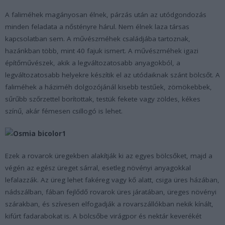
A faliméhek magányosan élnek, párzás után az utódgondozás
minden feladata a nőstényre hárul. Nem élnek laza társas
kapcsolatban sem. A művészméhek családjába tartoznak,
hazánkban több, mint 40 fajuk ismert. A művészméhek igazi
építőművészek, akik a legváltozatosabb anyagokból, a
legváltozatosabb helyekre készítik el az utódaiknak szánt bölcsőt. A
faliméhek a háziméh dolgozójánál kisebb testűek, zömökebbek,
sűrűbb szőrzettel borítottak, testük fekete vagy zöldes, kékes
színű, akár fémesen csillogó is lehet.
Ezek a rovarok üregekben alakítják ki az egyes bölcsőket, majd a
végén az egész üreget sárral, esetleg növényi anyagokkal
lefalazzák. Az üreg lehet fakéreg vagy kő alatt, csiga üres házában,
nádszálban, fában fejlődő rovarok üres járatában, üreges növényi
szárakban, és szívesen elfogadják a rovarszállókban nekik kínált,
kifúrt fadarabokat is. A bölcsőbe virágpor és nektár keverékét