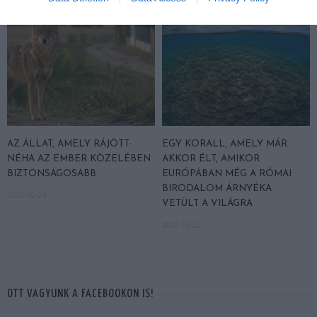
AZ ÁLLAT, AMELY RÁJÖTT:
EGY KORALL, AMELY MÁR
NÉHA AZ EMBER KÖZELÉBEN
AKKOR ÉLT, AMIKOR
BIZTONSÁGOSABB
EURÓPÁBAN MÉG A RÓMAI
BIRODALOM ÁRNYÉKA
2026-06-24
VETÜLT A VILÁGRA
2026-06-22
OTT VAGYUNK A FACEBOOKON IS!