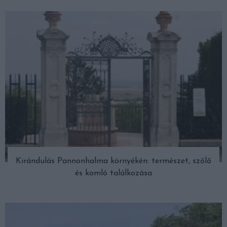
Kirándulás Pannonhalma környékén: természet, szőlő
és komló találkozása