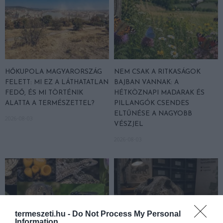
HŐKUPOLA MAGYARORSZÁG
NEM CSAK A RITKASÁGOK
FELETT: MI EZ A LÁTHATATLAN
BAJBAN VANNAK: A
FEDŐ, ÉS MI TÖRTÉNIK
HÉTKÖZNAPI MADARAK ÉS
ALATTA A TERMÉSZETTEL?
PILLANGÓK CSENDES
ELTŰNÉSE A NAGYOBB
2026-08-03
VÉSZJEL
2026-08-03
termeszeti.hu -
Do Not Process My Personal
Information