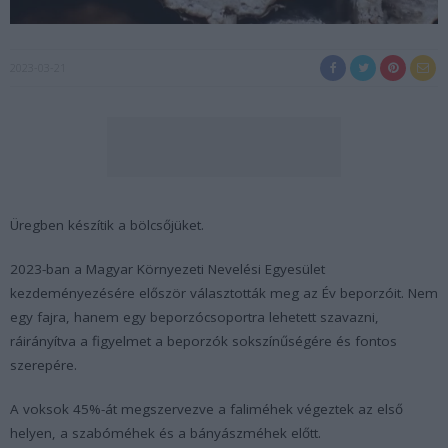
2023-03-21
Üregben készítik a bölcsőjüket.
2023-ban a Magyar Környezeti Nevelési Egyesület
kezdeményezésére először választották meg az Év beporzóit. Nem
egy fajra, hanem egy beporzócsoportra lehetett szavazni,
ráirányítva a figyelmet a beporzók sokszínűségére és fontos
szerepére.
A voksok 45%-át megszervezve a faliméhek végeztek az első
helyen, a szabóméhek és a bányászméhek előtt.