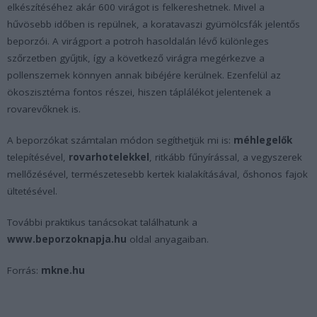
elkészítéséhez akár 600 virágot is felkereshetnek. Mivel a
hűvösebb időben is repülnek, a koratavaszi gyümölcsfák jelentős
beporzói. A virágport a potroh hasoldalán lévő különleges
szőrzetben gyűjtik, így a következő virágra megérkezve a
pollenszemek könnyen annak bibéjére kerülnek. Ezenfelül az
ökoszisztéma fontos részei, hiszen táplálékot jelentenek a
rovarevőknek is.
A beporzókat számtalan módon segíthetjük mi is:
méhlegelők
telepítésével,
rovarhotelekkel
, ritkább fűnyírással, a vegyszerek
mellőzésével, természetesebb kertek kialakításával, őshonos fajok
ültetésével.
További praktikus tanácsokat találhatunk a
www.beporzoknapja.hu
oldal anyagaiban.
Forrás:
mkne.hu