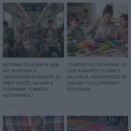
AUTIZMUS VILÁGNAPJA 2026:
TOJÁSFESTÉSI TECHNIKÁK: ÍGY
MIT MUTATNAK A
LESZ A HÚSVÉTI TOJÁSBÓL
LEGFRISSEBB KUTATÁSOK, ÉS
KIS LABOR, NÉPMŰVÉSZET ÉS
MIÉRT BESZÉL MA MÁR A
CSALÁDI TÚLÉLŐPROJEKT
TUDOMÁNY TÖBBFÉLE
EGYSZERRE
AUTIZMUSRÓL?
2026-04-01
2026-04-02