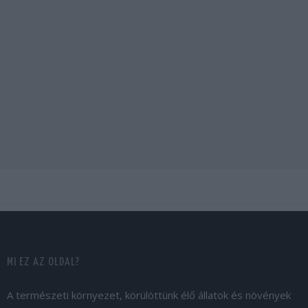
MI EZ AZ OLDAL?
A természeti környezet, körülöttünk élő állatok és növények