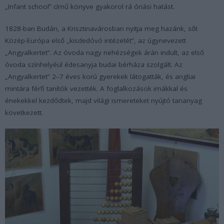
„Infant school” című könyve gyakorol rá óriási hatást.
1828-ban Budán, a Krisztinavárosban nyitja meg hazánk, sőt
Közép-Európa első „kisdedóvó intézetét”, az úgynevezett
„Angyalkertet”. Az óvoda nagy nehézségek árán indult, az első
óvoda színhelyéül édesanyja budai bérháza szolgált. Az
„Angyalkertet” 2–7 éves korú gyerekek látogatták, és angliai
mintára férfi tanítók vezették. A foglalkozások imákkal és
énekekkel kezdődtek, majd világi ismereteket nyújtó tananyag
következett.