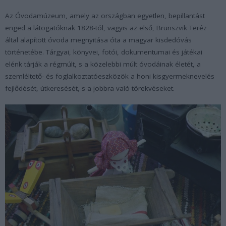
Az Óvodamúzeum, amely az országban egyetlen, bepillantást
enged a látogatóknak 1828-tól, vagyis az első, Brunszvik Teréz
által alapított óvoda megnyitása óta a magyar kisdedóvás
történetébe. Tárgyai, könyvei, fotói, dokumentumai és játékai
elénk tárják a régmúlt, s a közelebbi múlt óvodáinak életét, a
szemléltető- és foglalkoztatóeszközök a honi kisgyermeknevelés
fejlődését, útkeresését, s a jobbra való törekvéseket.