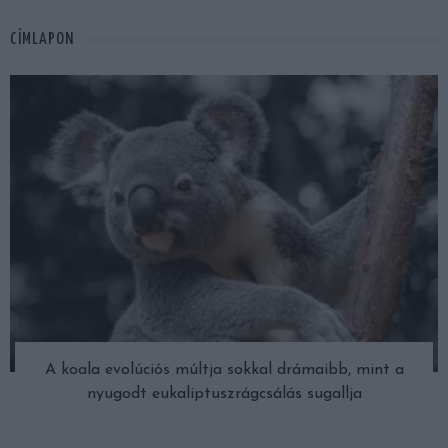
CÍMLAPON
A koala evolúciós múltja sokkal drámaibb, mint a
nyugodt eukaliptuszrágcsálás sugallja