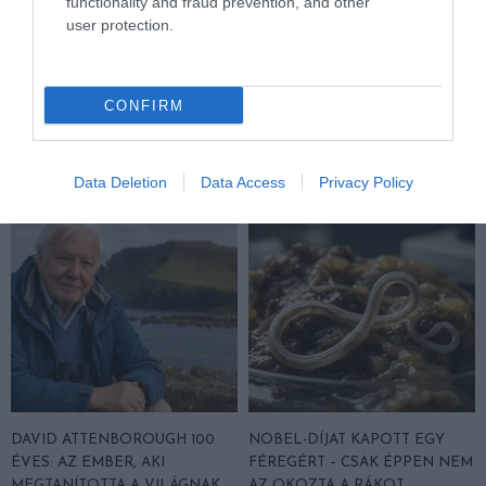
functionality and fraud prevention, and other
user protection.
EGY ELSÜLLYEDT HAJÓ
NEM MINDENKI MENEKÜLT
TEXTILJEI ÚJRA ÖSSZEÁLLTAK:
POMPEJIBEN: LEHET, HOGY
CONFIRM
A RUHA, AMELY TÚLÉLTE A
EGY ORVOS A VÉGSŐKIG
TENGERT
SEGÍTENI PRÓBÁLT
2026-06-29
2026-06-23
Data Deletion
Data Access
Privacy Policy
DAVID ATTENBOROUGH 100
NOBEL-DÍJAT KAPOTT EGY
ÉVES: AZ EMBER, AKI
FÉREGÉRT – CSAK ÉPPEN NEM
MEGTANÍTOTTA A VILÁGNAK,
AZ OKOZTA A RÁKOT