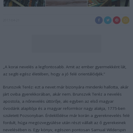
2017-04-21
„A korai nevelés a legfontosabb. Amit az ember gyermekként lát,
az segíti egész életében, hogy a jó felé orientálódjék.”
Brunszvik Teréz: ezt a nevet már bizonyára mindenki hallotta, akár
járt oviba gyerekkorában, akár nem. Brunszvik Teréz a nevelés
apostola, a nőnevelés úttörője, aki egyben az első magyar
óvodánk alapítója és a magyar reformkor nagy alakja, 1775-ben
született Pozsonyban. Érdeklődése már korán a gyereknevelés felé
fordult, húga megözvegyülése után részt vállalt az ő gyerekeinek
nevelésében is. Egy könyv, egészen pontosan Samual Wilderspin