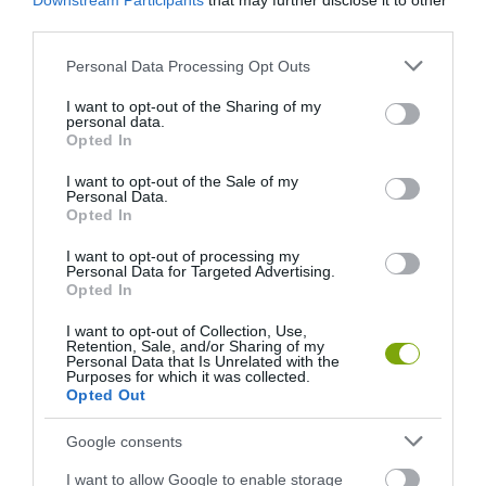
Downstream Participants
that may further disclose it to other
third parties.
Please note that this website/app uses one or more Google
Personal Data Processing Opt Outs
services and may gather and store information including but
not limited to your visit or usage behaviour. You may click to
I want to opt-out of the Sharing of my
personal data.
grant or deny consent to Google and its third-party tags to
Opted In
use your data for below specified purposes in below Google
consent section.
I want to opt-out of the Sale of my
Personal Data.
Opted In
I want to opt-out of processing my
Personal Data for Targeted Advertising.
Opted In
I want to opt-out of Collection, Use,
Retention, Sale, and/or Sharing of my
Personal Data that Is Unrelated with the
Purposes for which it was collected.
Opted Out
Google consents
I want to allow Google to enable storage