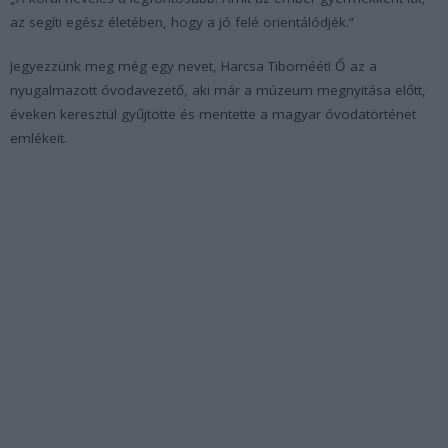
az segíti egész életében, hogy a jó felé orientálódjék.”
Jegyezzünk meg még egy nevet, Harcsa Tibornéét! Ő az a
nyugalmazott óvodavezető, aki már a múzeum megnyitása előtt,
éveken keresztül gyűjtötte és mentette a magyar óvodatörténet
emlékeit.