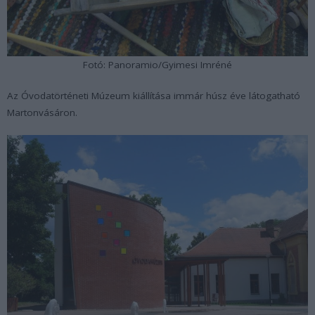
Fotó: Panoramio/Gyimesi Imréné
Az Óvodatörténeti Múzeum kiállítása immár húsz éve látogatható
Martonvásáron.