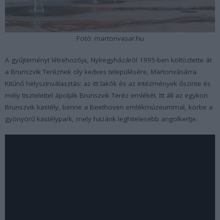
Fotó: martonvasar.hu
A gyűjteményt létrehozója, Nyíregyházáról 1995-ben költöztette át
a Brunszvik Teréznek oly kedves településére, Martonvásárra.
Kitűnő helyszínválasztás: az itt lakók és az intézmények őszinte és
mély tisztelettel ápolják Brunszvik Teréz emlékét. Itt áll az egykori
Brunszvik kastély, benne a Beethoven emlékmúzeummal, körbe a
gyönyörű kastélypark, mely hazánk leghitelesebb angolkertje.