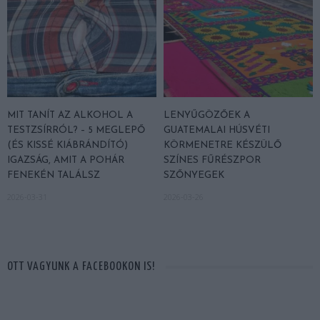
MIT TANÍT AZ ALKOHOL A
LENYŰGÖZŐEK A
TESTZSÍRRÓL? – 5 MEGLEPŐ
GUATEMALAI HÚSVÉTI
(ÉS KISSÉ KIÁBRÁNDÍTÓ)
KÖRMENETRE KÉSZÜLŐ
IGAZSÁG, AMIT A POHÁR
SZÍNES FŰRÉSZPOR
FENEKÉN TALÁLSZ
SZŐNYEGEK
2026-03-31
2026-03-26
OTT VAGYUNK A FACEBOOKON IS!