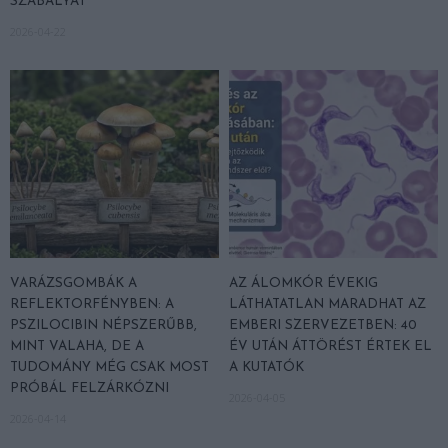
SZABÁLYÁT
2026-04-22
VARÁZSGOMBÁK A
AZ ÁLOMKÓR ÉVEKIG
REFLEKTORFÉNYBEN: A
LÁTHATATLAN MARADHAT AZ
PSZILOCIBIN NÉPSZERŰBB,
EMBERI SZERVEZETBEN: 40
MINT VALAHA, DE A
ÉV UTÁN ÁTTÖRÉST ÉRTEK EL
TUDOMÁNY MÉG CSAK MOST
A KUTATÓK
PRÓBÁL FELZÁRKÓZNI
2026-04-05
2026-04-14