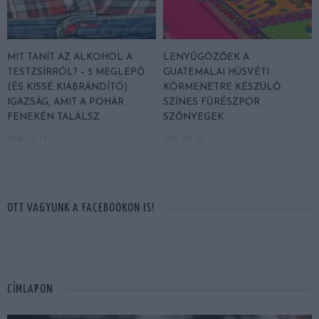
MIT TANÍT AZ ALKOHOL A
LENYŰGÖZŐEK A
TESTZSÍRRÓL? – 5 MEGLEPŐ
GUATEMALAI HÚSVÉTI
(ÉS KISSÉ KIÁBRÁNDÍTÓ)
KÖRMENETRE KÉSZÜLŐ
IGAZSÁG, AMIT A POHÁR
SZÍNES FŰRÉSZPOR
FENEKÉN TALÁLSZ
SZŐNYEGEK
2026-03-31
2026-03-26
OTT VAGYUNK A FACEBOOKON IS!
CÍMLAPON