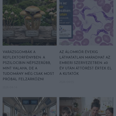
VARÁZSGOMBÁK A
AZ ÁLOMKÓR ÉVEKIG
REFLEKTORFÉNYBEN: A
LÁTHATATLAN MARADHAT AZ
PSZILOCIBIN NÉPSZERŰBB,
EMBERI SZERVEZETBEN: 40
MINT VALAHA, DE A
ÉV UTÁN ÁTTÖRÉST ÉRTEK EL
TUDOMÁNY MÉG CSAK MOST
A KUTATÓK
PRÓBÁL FELZÁRKÓZNI
2026-04-05
2026-04-14