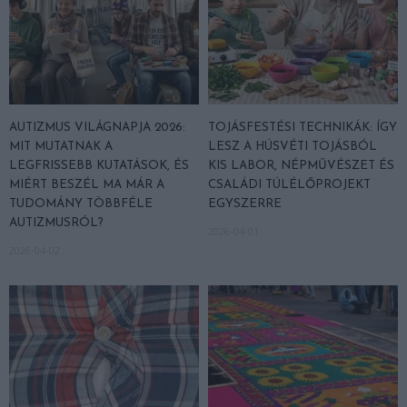
AUTIZMUS VILÁGNAPJA 2026:
TOJÁSFESTÉSI TECHNIKÁK: ÍGY
MIT MUTATNAK A
LESZ A HÚSVÉTI TOJÁSBÓL
LEGFRISSEBB KUTATÁSOK, ÉS
KIS LABOR, NÉPMŰVÉSZET ÉS
MIÉRT BESZÉL MA MÁR A
CSALÁDI TÚLÉLŐPROJEKT
TUDOMÁNY TÖBBFÉLE
EGYSZERRE
AUTIZMUSRÓL?
2026-04-01
2026-04-02