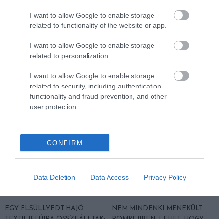
I want to allow Google to enable storage
KÖVETKEZŐ CIKK
related to functionality of the website or app.
MINTHA EGY GALAXISRÓL KÉSZÜLT FOTÓT REJTENE: A
KÜLÖNLEGES PETÚNIA A NYÁR EGYIK SZTÁRJA!
I want to allow Google to enable storage
related to personalization.
I want to allow Google to enable storage
HASONLÓ ÉRDEKESSÉGEK
related to security, including authentication
functionality and fraud prevention, and other
user protection.
CONFIRM
Data Deletion
Data Access
Privacy Policy
EGY ELSÜLLYEDT HAJÓ
NEM MINDENKI MENEKÜLT
TEXTILJEI ÚJRA ÖSSZEÁLLTAK:
POMPEJIBEN: LEHET, HOGY