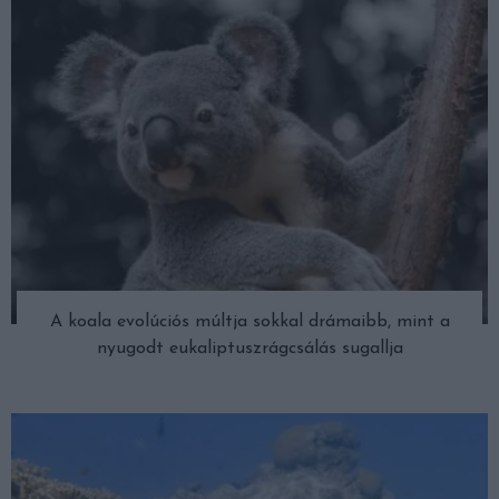
A koala evolúciós múltja sokkal drámaibb, mint a
nyugodt eukaliptuszrágcsálás sugallja