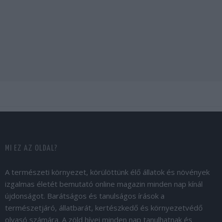
MI EZ AZ OLDAL?
A természeti környezet, körülöttünk élő állatok és növények
izgalmas életét bemutató online magazin minden nap kínál
újdonságot. Barátságos és tanulságos írások a
természetjáró, állatbarát, kertészkedő és környezetvédő
olvasó számára. A zöld hívei minden nap tanulhatnak és