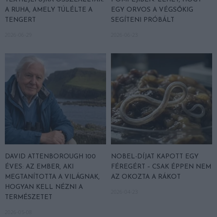
A RUHA, AMELY TÚLÉLTE A
EGY ORVOS A VÉGSŐKIG
TENGERT
SEGÍTENI PRÓBÁLT
2026-06-29
2026-06-23
DAVID ATTENBOROUGH 100
NOBEL-DÍJAT KAPOTT EGY
ÉVES: AZ EMBER, AKI
FÉREGÉRT – CSAK ÉPPEN NEM
MEGTANÍTOTTA A VILÁGNAK,
AZ OKOZTA A RÁKOT
HOGYAN KELL NÉZNI A
2026-04-23
TERMÉSZETET
2026-05-08