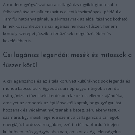
A modern gyógyászatban a csillagánizs egyik legfontosabb
felhasználása az influenzavírus elleni készítmények, például a
Tamiflu hatóanyagának, a sikimisavnak az előállításához köthető.
Ennek köszönhetően a csillagánizs nemcsak fűszer, hanem
komoly szerepet játszik a fertőzések megelőzésében és
kezelésében is.
Csillagánizs legendái: mesék és mítoszok a
fűszer körül
A csillagánizshoz és az általa körülvett kultúrákhoz sok legenda és
monda kapcsolódik. Egyes ázsiai néphagyományok szerint a
csillagánizs a távol-keleti erdőkben lakozó szellemek ajándéka,
amelyet az emberek az égi lényektől kaptak, hogy gyógyulást
hozzanak és védelmet nyújtsanak a beteg, sérülékeny testük
számára. Egy másik legenda szerint a csillagánizs a csillagok
energiáját hordozza magában, ezért a téli napforduló idején
különösen erős gyógyhatása van, amikor az égi jelenségek is