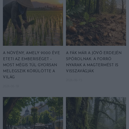
A NÖVÉNY, AMELY 9000 ÉVE
A FÁK MÁR A JÖVŐ ERDEJÉN
ETETI AZ EMBERISÉGET –
SPÓROLNAK: A FORRÓ
MOST MÉGIS TÚL GYORSAN
NYARAK A MAGTERMÉST IS
MELEGSZIK KÖRÜLÖTTE A
VISSZAVÁGJÁK
VILÁG
2026-06-15
2026-06-18