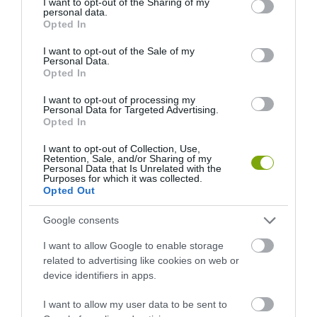
not limited to your visit or usage behaviour. You may click to
I want to opt-out of the Sharing of my
HASONLÓ ÉRDEKESSÉGEK
personal data.
grant or deny consent to Google and its third-party tags to
Opted In
use your data for below specified purposes in below Google
consent section.
I want to opt-out of the Sale of my
Personal Data.
Opted In
I want to opt-out of processing my
Personal Data for Targeted Advertising.
Opted In
I want to opt-out of Collection, Use,
Retention, Sale, and/or Sharing of my
Personal Data that Is Unrelated with the
Purposes for which it was collected.
EGY ELSÜLLYEDT HAJÓ
NEM MINDENKI MENEKÜLT
Opted Out
TEXTILJEI ÚJRA ÖSSZEÁLLTAK:
POMPEJIBEN: LEHET, HOGY
A RUHA, AMELY TÚLÉLTE A
EGY ORVOS A VÉGSŐKIG
Google consents
TENGERT
SEGÍTENI PRÓBÁLT
I want to allow Google to enable storage
2026-06-29
2026-06-23
related to advertising like cookies on web or
device identifiers in apps.
I want to allow my user data to be sent to