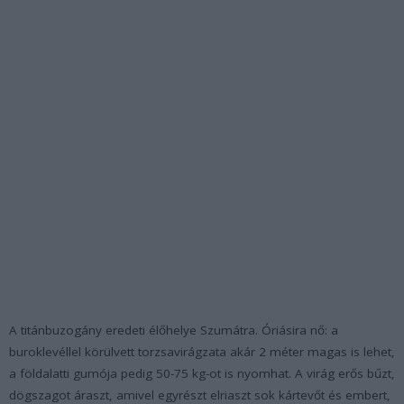
A titánbuzogány eredeti élőhelye Szumátra. Óriásira nő: a
buroklevéllel körülvett torzsavirágzata akár 2 méter magas is lehet,
a földalatti gumója pedig 50-75 kg-ot is nyomhat. A virág erős bűzt,
dögszagot áraszt, amivel egyrészt elriaszt sok kártevőt és embert,