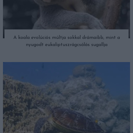
A koala evolúciós múltja sokkal drámaibb, mint a
nyugodt eukaliptuszrágcsálás sugallja