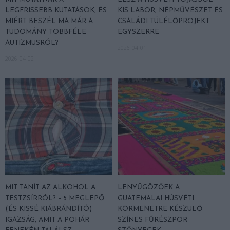
LEGFRISSEBB KUTATÁSOK, ÉS
KIS LABOR, NÉPMŰVÉSZET ÉS
MIÉRT BESZÉL MA MÁR A
CSALÁDI TÚLÉLŐPROJEKT
TUDOMÁNY TÖBBFÉLE
EGYSZERRE
AUTIZMUSRÓL?
2026-04-01
2026-04-02
MIT TANÍT AZ ALKOHOL A
LENYŰGÖZŐEK A
TESTZSÍRRÓL? – 5 MEGLEPŐ
GUATEMALAI HÚSVÉTI
(ÉS KISSÉ KIÁBRÁNDÍTÓ)
KÖRMENETRE KÉSZÜLŐ
IGAZSÁG, AMIT A POHÁR
SZÍNES FŰRÉSZPOR