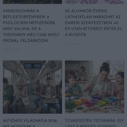
VARÁZSGOMBÁK A
AZ ÁLOMKÓR ÉVEKIG
REFLEKTORFÉNYBEN: A
LÁTHATATLAN MARADHAT AZ
PSZILOCIBIN NÉPSZERŰBB,
EMBERI SZERVEZETBEN: 40
MINT VALAHA, DE A
ÉV UTÁN ÁTTÖRÉST ÉRTEK EL
TUDOMÁNY MÉG CSAK MOST
A KUTATÓK
PRÓBÁL FELZÁRKÓZNI
2026-04-05
2026-04-14
AUTIZMUS VILÁGNAPJA 2026:
TOJÁSFESTÉSI TECHNIKÁK: ÍGY
MIT MUTATNAK A
LESZ A HÚSVÉTI TOJÁSBÓL