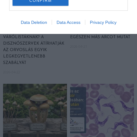
CONFIRM
Data Deletion
Data Access
Privacy Policy
VÉGE LEHET A
AUDHD: AMIKOR AZ AUTIZMUS
TRANSZPLANTÁCIÓS
ÉS AZ ADHD EGYÜTT
VÁRÓLISTÁKNAK? A
EGÉSZEN MÁS ARCOT MUTAT
DISZNÓSZERVEK ÁTÍRHATJÁK
2026-04-21
AZ ORVOSLÁS EGYIK
LEGKEGYETLENEBB
SZABÁLYÁT
2026-04-22