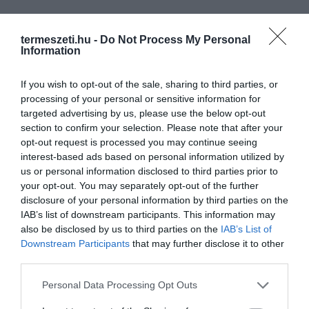
termeszeti.hu -
Do Not Process My Personal
Information
If you wish to opt-out of the sale, sharing to third parties, or
processing of your personal or sensitive information for
targeted advertising by us, please use the below opt-out
section to confirm your selection. Please note that after your
opt-out request is processed you may continue seeing
ELŐZŐ CIKK
interest-based ads based on personal information utilized by
HATALMAS FORGALMAT BONYOLÍT A SIVATAG KÖZEPÉN ÁLLÓ,
us or personal information disclosed to third parties prior to
MAGÁNYOS POSTAHIVATAL
your opt-out. You may separately opt-out of the further
disclosure of your personal information by third parties on the
IAB’s list of downstream participants. This information may
KÖVETKEZŐ CIKK
also be disclosed by us to third parties on the
IAB’s List of
TITKOKAT REJT A NÉGYSZÖGLETES TÖRZSŰ FÁK REJTÉLYES
Downstream Participants
that may further disclose it to other
ERDEJE
third parties.
Please note that this website/app uses one or more Google
Personal Data Processing Opt Outs
services and may gather and store information including but