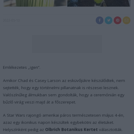
2022-05-13
Emlékezetes „igen”.
Amikor Chad és Casey Larson az esküvőjükre készülődtek, nem
sejtették, hogy egy történelmi pillanatnak is részesei lesznek.
Valószínűleg álmukban sem gondolták, hogy a ceremónián egy
bűzlő virág veszi majd át a főszerepet.
A Star Wars rajongó amerikai páros természetesen május 4-én,
azaz egy ikonikus napon készültek egybekötni az életüket.
Helyszínként pedig az
Olbrich Botanikus Kertet
választották.