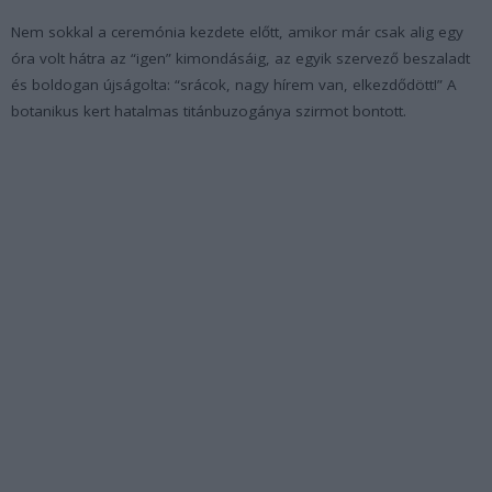
Nem sokkal a ceremónia kezdete előtt, amikor már csak alig egy
óra volt hátra az “igen” kimondásáig, az egyik szervező beszaladt
és boldogan újságolta: “srácok, nagy hírem van, elkezdődött!” A
botanikus kert hatalmas titánbuzogánya szirmot bontott.