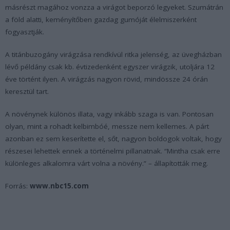
másrészt magához vonzza a virágot beporzó legyeket. Szumátrán
a föld alatti, keményítőben gazdag gumóját élelmiszerként
fogyasztják.
A titánbuzogány virágzása rendkívül ritka jelenség, az üvegházban
lévő példány csak kb. évtizedenként egyszer virágzik, utoljára 12
éve történt ilyen. A virágzás nagyon rövid, mindössze 24 órán
keresztül tart.
A növénynek különös illata, vagy inkább szaga is van. Pontosan
olyan, mint a rohadt kelbimbóé, messze nem kellemes. A párt
azonban ez sem keserítette el, sőt, nagyon boldogok voltak, hogy
részesei lehettek ennek a történelmi pillanatnak. “Mintha csak erre
különleges alkalomra várt volna a növény.” – állapították meg.
Forrás:
www.nbc15.com