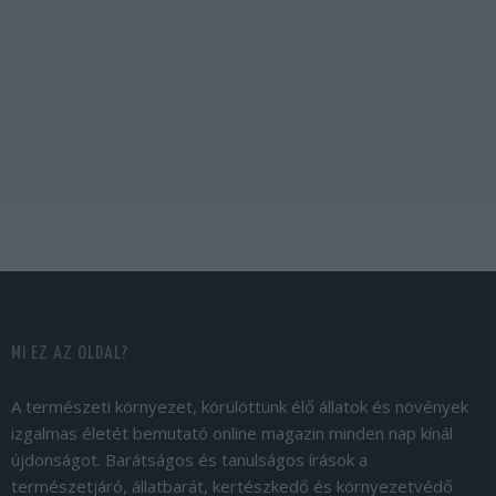
MI EZ AZ OLDAL?
A természeti környezet, körülöttünk élő állatok és növények
izgalmas életét bemutató online magazin minden nap kínál
újdonságot. Barátságos és tanulságos írások a
természetjáró, állatbarát, kertészkedő és környezetvédő