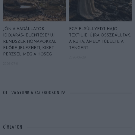
JÖN A VADÁLLATOK
EGY ELSÜLLYEDT HAJÓ
IDŐJÁRÁS-JELENTÉSE? ÚJ
TEXTILJEI ÚJRA ÖSSZEÁLLTAK:
RENDSZER HÓNAPOKKAL
A RUHA, AMELY TÚLÉLTE A
ELŐRE JELEZHETI, KIKET
TENGERT
PERZSEL MEG A HŐSÉG
2026-06-29
2026-07-01
OTT VAGYUNK A FACEBOOKON IS!
CÍMLAPON