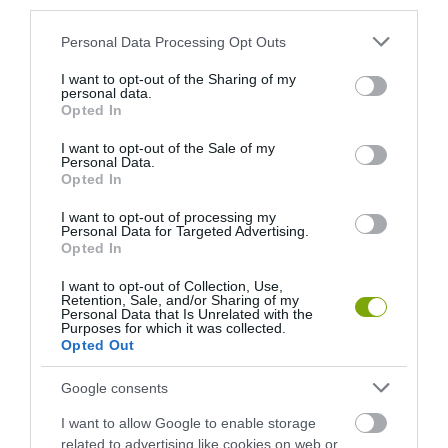
third parties.
MEGSZÜLETETT A KÜLÖNLEGES SZÍVÓSZÁL, AMELY
Please note that this website/app uses one or more Google
Personal Data Processing Opt Outs
AZONNAL MEGSZÜNTETI A CSUKLÁST
services and may gather and store information including but
not limited to your visit or usage behaviour. You may click to
I want to opt-out of the Sharing of my
personal data.
grant or deny consent to Google and its third-party tags to
Opted In
KÖVETKEZŐ CIKK
use your data for below specified purposes in below Google
consent section.
ENGEDJENEK MÁSOKAT IS FELSZÁLLNI! JAPÁN HIVATÁSOS
I want to opt-out of the Sale of my
Personal Data.
’BETOLÓI’
Opted In
I want to opt-out of processing my
Personal Data for Targeted Advertising.
HASONLÓ ÉRDEKESSÉGEK
Opted In
I want to opt-out of Collection, Use,
Retention, Sale, and/or Sharing of my
Personal Data that Is Unrelated with the
Purposes for which it was collected.
Opted Out
Google consents
I want to allow Google to enable storage
related to advertising like cookies on web or