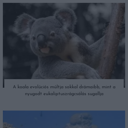
A koala evolúciós múltja sokkal drámaibb, mint a
nyugodt eukaliptuszrágcsálás sugallja