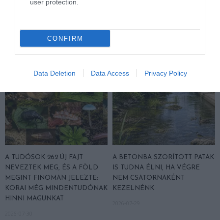
user protection.
ALATTA A TERMÉSZETTEL?
ASZÁLY IDEJÉN IS OKOSABB
STRATÉGIA
2026-08-03
2026-07-31
CONFIRM
Data Deletion
Data Access
Privacy Policy
A TUDÓSOK 262 ÚJ FAJT
A BETONBA SZORÍTOTT PATAK
NEVEZTEK MEG, ÉS A FÖLD
IS TUDNA ÉLNI, HA VÉGRE
MEGINT FINOMAN JELEZTE:
NEM CSATORNAKÉNT
KORAI MÉG MINDENTUDÓNAK
KEZELNÉNK
HINNI MAGUNKAT
2026-07-29
2026-07-30