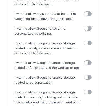
device identifiers in apps.
I want to allow my user data to be sent to
A KORALLZÁTONY NEM CSAK
NEM CSAK A FÖLD
Google for online advertising purposes.
SZÍNES HALAKBÓL ÁLL: MOST
SZOMJAZIK: LÉGKÖRI ASZÁLY
500 EDDIG ISMERETLEN
SZÍVJA KI A VIZET A
I want to allow Google to send me
LAKÓJÁT MUTATTA MEG
NÖVÉNYEKBŐL
personalized advertising.
2026-08-06
2026-08-04
I want to allow Google to enable storage
related to analytics like cookies on web or
device identifiers in apps.
I want to allow Google to enable storage
related to functionality of the website or app.
I want to allow Google to enable storage
related to personalization.
I want to allow Google to enable storage
HŐKUPOLA MAGYARORSZÁG
A TERMÉSZET NEM SZERETI
related to security, including authentication
FELETT: MI EZ A LÁTHATATLAN
AZ EGYHANGÚSÁGOT: A
functionality and fraud prevention, and other
FEDŐ, ÉS MI TÖRTÉNIK
VÁLTOZATOS NÖVÉNYZET