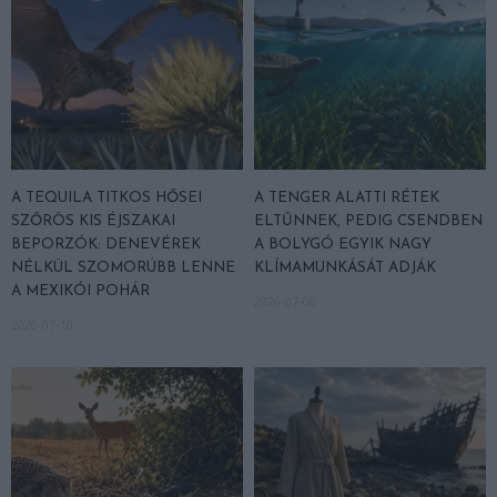
A TEQUILA TITKOS HŐSEI
A TENGER ALATTI RÉTEK
SZŐRÖS KIS ÉJSZAKAI
ELTŰNNEK, PEDIG CSENDBEN
BEPORZÓK: DENEVÉREK
A BOLYGÓ EGYIK NAGY
NÉLKÜL SZOMORÚBB LENNE
KLÍMAMUNKÁSÁT ADJÁK
A MEXIKÓI POHÁR
2026-07-06
2026-07-10