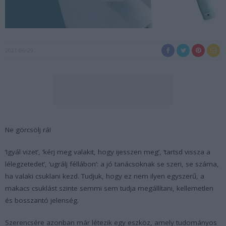
2021-06-29
Ne görcsölj rá!
‘Igyál vizet’, ‘kérj meg valakit, hogy ijesszen meg’, ‘tartsd vissza a
lélegzetedet’, ‘ugrálj féllábon’: a jó tanácsoknak se szeri, se száma,
ha valaki csuklani kezd. Tudjuk, hogy ez nem ilyen egyszerű, a
makacs csuklást szinte semmi sem tudja megállítani, kellemetlen
és bosszantó jelenség.
Szerencsére azonban már létezik egy eszköz, amely tudományos