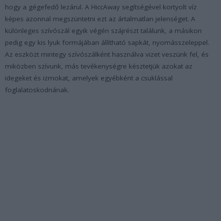
hogy a gégefedő lezárul. A HiccAway segítségével kortyolt víz
képes azonnal megszüntetni ezt az ártalmatlan jelenséget. A
különleges szívószál egyik végén szájrészt találunk, a másikon
pedig egy kis lyuk formájában állítható sapkát, nyomásszeleppel.
Az eszközt mintegy szívószálként használva vizet veszünk fel, és
miközben szívunk, más tevékenységre késztetjük azokat az
idegeket és izmokat, amelyek egyébként a csuklással
foglalatoskodnának.