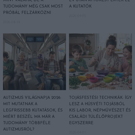
MINT VALAHA, DE A
ÉV UTÁN ÁTTÖRÉST ÉRTEK EL
TUDOMÁNY MÉG CSAK MOST
A KUTATÓK
PRÓBÁL FELZÁRKÓZNI
2026-04-05
2026-04-14
AUTIZMUS VILÁGNAPJA 2026:
TOJÁSFESTÉSI TECHNIKÁK: ÍGY
MIT MUTATNAK A
LESZ A HÚSVÉTI TOJÁSBÓL
LEGFRISSEBB KUTATÁSOK, ÉS
KIS LABOR, NÉPMŰVÉSZET ÉS
MIÉRT BESZÉL MA MÁR A
CSALÁDI TÚLÉLŐPROJEKT
TUDOMÁNY TÖBBFÉLE
EGYSZERRE
AUTIZMUSRÓL?
2026-04-01