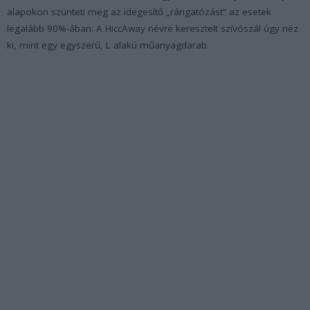
alapokon szünteti meg az idegesítő „rángatózást” az esetek
legalább 90%-ában. A HiccAway névre keresztelt szívószál úgy néz
ki, mint egy egyszerű, L alakú műanyagdarab.