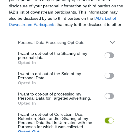
disclosure of your personal information by third parties on the
IAB’s list of downstream participants. This information may
also be disclosed by us to third parties on the
IAB’s List of
Downstream Participants
that may further disclose it to other
ELŐZŐ CIKK
third parties.
MAGYARORSZÁG ‘ZÖLDSÉGGYÜMÖLCSHŐSÉT’ KERESIK, TE IS
Please note that this website/app uses one or more Google
Personal Data Processing Opt Outs
JELÖLHETSZ VALAKIT!
services and may gather and store information including but
not limited to your visit or usage behaviour. You may click to
I want to opt-out of the Sharing of my
personal data.
grant or deny consent to Google and its third-party tags to
Opted In
KÖVETKEZŐ CIKK
use your data for below specified purposes in below Google
consent section.
EGY ÉVEN ÁT ÉPÍTETTE A KÍNAI FÉRFI A TILTOTT VÁROST 700
I want to opt-out of the Sale of my
Personal Data.
EZER LEGO KOCKÁBÓL
Opted In
I want to opt-out of processing my
Personal Data for Targeted Advertising.
Opted In
HASONLÓ ÉRDEKESSÉGEK
I want to opt-out of Collection, Use,
Retention, Sale, and/or Sharing of my
Personal Data that Is Unrelated with the
Purposes for which it was collected.
Opted Out