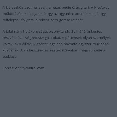
A kis eszköz azonnal segít, a hatás pedig órákig tart. A HiccAway
működésének alapja az, hogy az agyunkat arra készteti, hogy
“elfelejtse” folytatni a rekeszizom görcsöltetését.
A találmány hatékonyságát bizonyítandó Seifi 249 önkéntes
részvételével végzett vizsgálatokat. A páciensek olyan személyek
voltak, akik állításuk szerint legalább havonta egyszer csuklással
küzdenek. A kis készülék az esetek 92%-ában megszüntette a
csuklást.
Forrás: odditycentral.com