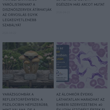
VÁRÓLISTÁKNAK? A
EGÉSZEN MÁS ARCOT MUTAT
DISZNÓSZERVEK ÁTÍRHATJÁK
2026-04-21
AZ ORVOSLÁS EGYIK
LEGKEGYETLENEBB
SZABÁLYÁT
2026-04-22
VARÁZSGOMBÁK A
AZ ÁLOMKÓR ÉVEKIG
REFLEKTORFÉNYBEN: A
LÁTHATATLAN MARADHAT AZ
PSZILOCIBIN NÉPSZERŰBB,
EMBERI SZERVEZETBEN: 40