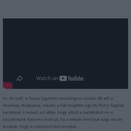
Dr. Ali Seifi, a Texasi Egyetem neurológusa azután állt elő a
HiccAway dizájnjával, miután a fiát meglátta egy Mc Flurry fagylalt
kanalával. A kutató azt állítja, hogy ebből a kanálkából mi is
készíthetünk hasonló eszközt, ha a tetején lévő lyuk nagy részét
lezárjuk, hogy a szívónyomást növeljük.