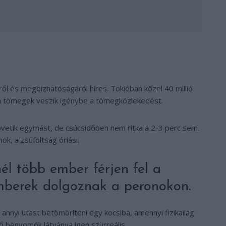
l és megbízhatóságáról híres. Tokióban közel 40 millió
an tömegek veszik igénybe a tömegközlekedést.
övetik egymást, de csúcsidőben nem ritka a 2-3 perc sem.
ok, a zsúfoltság óriási.
l több ember férjen fel a
mberek dolgoznak a peronokon.
nnyi utast betömöríteni egy kocsiba, amennyi fizikailag
ő benyomók látványa igen szürreális.