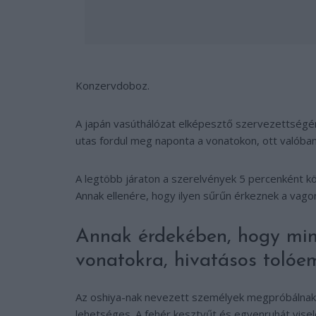
Konzervdoboz.
A japán vasúthálózat elképesztő szervezettségérő
utas fordul meg naponta a vonatokon, ott valób
A legtöbb járaton a szerelvények 5 percenként k
Annak ellenére, hogy ilyen sűrűn érkeznek a vagon
Annak érdekében, hogy miné
vonatokra, hivatásos tolóe
Az oshiya-nak nevezett személyek megpróbálnak a
lehetséges. A fehér kesztyűt és egyenruhát visel