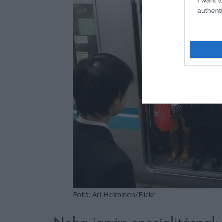
authenti
Fotó: Ari Helminen/Flickr