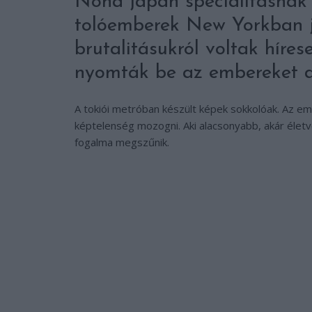
Noha japán specialitásnak g
tolóemberek New Yorkban j
brutalitásukról voltak híre
nyomták be az embereket a
A tokiói metróban készült képek sokkolóak. Az em
képtelenség mozogni. Aki alacsonyabb, akár életve
fogalma megszűnik.