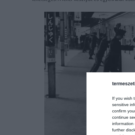
termeszet
If you wish 
sensitive in
confirm you
continue se
information 
further disc