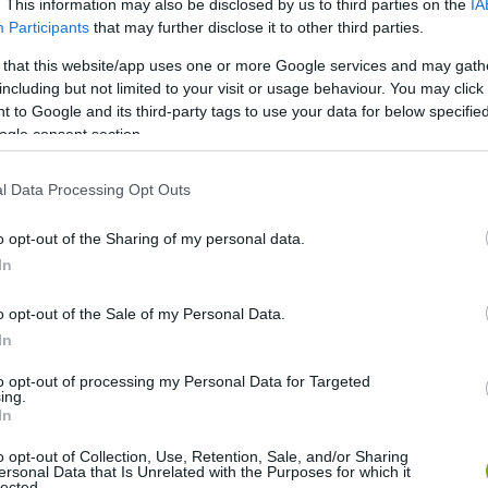
. This information may also be disclosed by us to third parties on the
IA
Participants
that may further disclose it to other third parties.
 that this website/app uses one or more Google services and may gath
etnek nevezték és főként diákokat alkalmaztak erre a
including but not limited to your visit or usage behaviour. You may click 
ások miatt veszítettek jelentőségükből, az állomás
 to Google and its third-party tags to use your data for below specifi
zt a feladatot.
ogle consent section.
l Data Processing Opt Outs
o opt-out of the Sharing of my personal data.
In
o opt-out of the Sale of my Personal Data.
In
to opt-out of processing my Personal Data for Targeted
ing.
In
o opt-out of Collection, Use, Retention, Sale, and/or Sharing
ersonal Data that Is Unrelated with the Purposes for which it
lected.