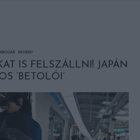
ABOGÁR
NÖVÉNY
T IS FELSZÁLLNI! JAPÁN
OS ’BETOLÓI’