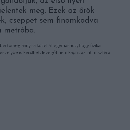
ondoljuk, az első ilyen
elentek meg. Ezek az őrök
sek, cseppet sem finomkodva
 metróba.
bertömeg annyira közel áll egymáshoz, hogy fizikai
szélybe is kerülhet, levegőt nem kapni, az intim szféra