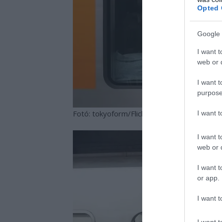
Opted 
Google 
I want t
web or d
I want t
purpose
Fotó: tokyoform/Flickr
I want 
I want t
web or d
I want t
or app.
I want t
I want t