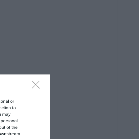
sonal or
ection to
ou may
 personal
out of the
 downstream