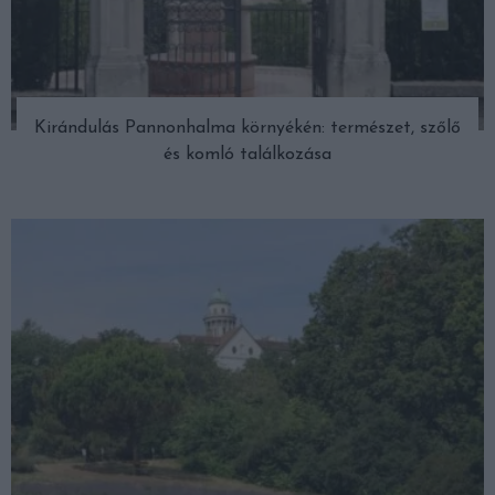
Kirándulás Pannonhalma környékén: természet, szőlő
és komló találkozása