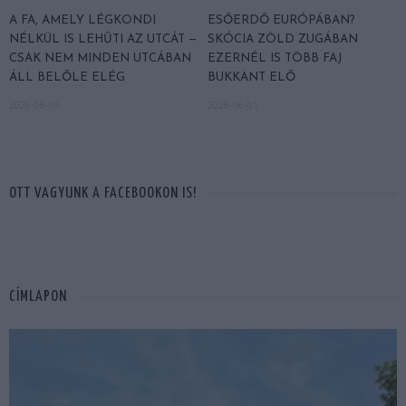
A FA, AMELY LÉGKONDI
ESŐERDŐ EURÓPÁBAN?
NÉLKÜL IS LEHŰTI AZ UTCÁT —
SKÓCIA ZÖLD ZUGÁBAN
CSAK NEM MINDEN UTCÁBAN
EZERNÉL IS TÖBB FAJ
ÁLL BELŐLE ELÉG
BUKKANT ELŐ
2026-06-05
2026-06-01
OTT VAGYUNK A FACEBOOKON IS!
CÍMLAPON