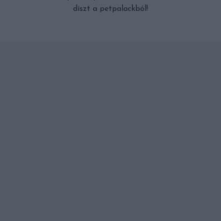
díszt a petpalackból!