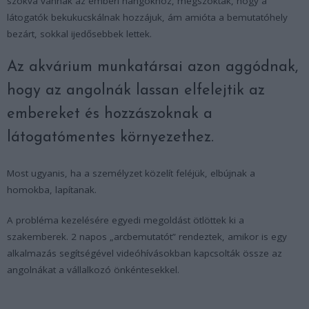
szokva vannak az emberi hangokhoz, megszokták, hogy a
látogatók bekukucskálnak hozzájuk, ám amióta a bemutatóhely
bezárt, sokkal ijedősebbek lettek.
Az akvárium munkatársai azon aggódnak,
hogy az angolnák lassan elfelejtik az
embereket és hozzászoknak a
látogatómentes környezethez.
Most ugyanis, ha a személyzet közelít feléjük, elbújnak a
homokba, lapítanak.
A probléma kezelésére egyedi megoldást ötlöttek ki a
szakemberek. 2 napos „arcbemutatót” rendeztek, amikor is egy
alkalmazás segítségével videóhívásokban kapcsolták össze az
angolnákat a vállalkozó önkéntesekkel.