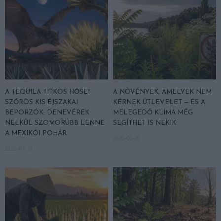
A TEQUILA TITKOS HŐSEI
A NÖVÉNYEK, AMELYEK NEM
SZŐRÖS KIS ÉJSZAKAI
KÉRNEK ÚTLEVELET — ÉS A
BEPORZÓK: DENEVÉREK
MELEGEDŐ KLÍMA MÉG
NÉLKÜL SZOMORÚBB LENNE
SEGÍTHET IS NEKIK
A MEXIKÓI POHÁR
2026-06-26
2026-07-10