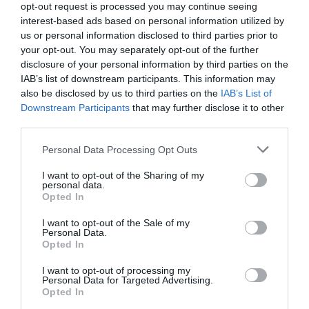
opt-out request is processed you may continue seeing
ALIG NÉHÁNY MÉTER HOSSZAN TEKEREGNEK A VILÁG
interest-based ads based on personal information utilized by
LEGRÖVIDEBB FOLYÓI
us or personal information disclosed to third parties prior to
your opt-out. You may separately opt-out of the further
disclosure of your personal information by third parties on the
KÖVETKEZŐ CIKK
IAB’s list of downstream participants. This information may
KOPASZ NYUSZI LOPTA EL AZ INTERNETEZŐK SZÍVÉT
also be disclosed by us to third parties on the
IAB’s List of
Downstream Participants
that may further disclose it to other
third parties.
Please note that this website/app uses one or more Google
HASONLÓ ÉRDEKESSÉGEK
Personal Data Processing Opt Outs
services and may gather and store information including but
not limited to your visit or usage behaviour. You may click to
I want to opt-out of the Sharing of my
personal data.
grant or deny consent to Google and its third-party tags to
Opted In
use your data for below specified purposes in below Google
consent section.
I want to opt-out of the Sale of my
Personal Data.
Opted In
I want to opt-out of processing my
Personal Data for Targeted Advertising.
Opted In