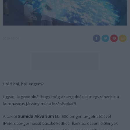
2020-05-04
Halló hal, hall engem?
Ugyan, ki gondolná, hogy még az angolnák is megszenvedik a
koronavírus-járvány miatti lezárásokat?!
A tokiói
Sumida Akvárium
kb. 300 tengeri angolnafélével
(
Heteroconger hassi
) büszkélkedhet. Ezek az óceáni élőlények