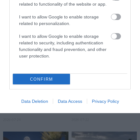
STRATÉGIA
HINNI MAGUNKAT
related to functionality of the website or app.
2026-07-31
2026-07-30
I want to allow Google to enable storage
related to personalization.
I want to allow Google to enable storage
related to security, including authentication
functionality and fraud prevention, and other
user protection.
CONFIRM
A NÖVÉNYEK IS KÖLTÖZNEK
EGY ÖREG TÖLGY NEM CSAK
A KLÍMÁVAL: JÖNNEK AZ ÚJ
FA, HANEM TÁRSASHÁZ,
Data Deletion
Data Access
Privacy Policy
BETOLAKODÓK, CSAK NEM
ÉTTEREM ÉS MENEDÉK
BŐRÖNDDEL
EGYSZERRE
2026-07-24
2026-07-22