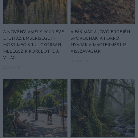
A NÖVÉNY, AMELY 9000 ÉVE
A FÁK MÁR A JÖVŐ ERDEJÉN
ETETI AZ EMBERISÉGET –
SPÓROLNAK: A FORRÓ
MOST MÉGIS TÚL GYORSAN
NYARAK A MAGTERMÉST IS
MELEGSZIK KÖRÜLÖTTE A
VISSZAVÁGJÁK
VILÁG
2026-06-15
2026-06-18