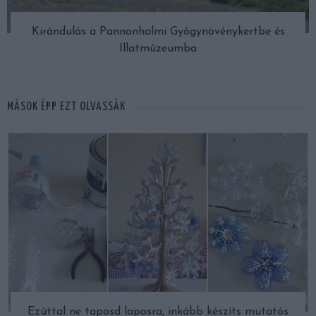
Kirándulás a Pannonhalmi Gyógynövénykertbe és
Illatmúzeumba
MÁSOK ÉPP EZT OLVASSÁK
Ezúttal ne taposd laposra, inkább készíts mutatós