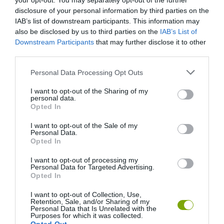
your opt-out. You may separately opt-out of the further
FELAVATTÁK A VILÁG LEGHOSSZABB ÜVEGHÍDJÁT
disclosure of your personal information by third parties on the
IAB’s list of downstream participants. This information may
also be disclosed by us to third parties on the
IAB’s List of
Downstream Participants
that may further disclose it to other
HASONLÓ ÉRDEKESSÉGEK
third parties.
Please note that this website/app uses one or more Google
Personal Data Processing Opt Outs
services and may gather and store information including but
not limited to your visit or usage behaviour. You may click to
I want to opt-out of the Sharing of my
personal data.
grant or deny consent to Google and its third-party tags to
Opted In
use your data for below specified purposes in below Google
consent section.
I want to opt-out of the Sale of my
Personal Data.
Opted In
I want to opt-out of processing my
Personal Data for Targeted Advertising.
Opted In
A KORALLZÁTONY NEM CSAK
KIRÁNDULÁS A
SZÍNES HALAKBÓL ÁLL: MOST
PANNONHALMI
I want to opt-out of Collection, Use,
500 EDDIG ISMERETLEN
ARBORÉTUMBA
Retention, Sale, and/or Sharing of my
Personal Data that Is Unrelated with the
LAKÓJÁT MUTATTA MEG
2026-08-04
Purposes for which it was collected.