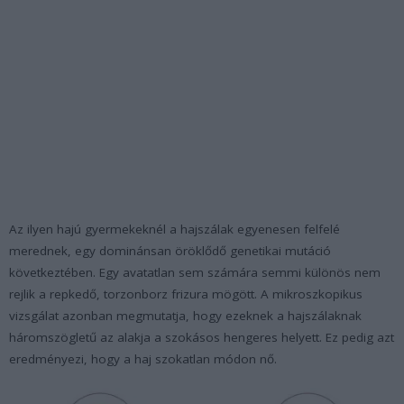
Az ilyen hajú gyermekeknél a hajszálak egyenesen felfelé
merednek, egy dominánsan öröklődő genetikai mutáció
következtében. Egy avatatlan sem számára semmi különös nem
rejlik a repkedő, torzonborz frizura mögött. A mikroszkopikus
vizsgálat azonban megmutatja, hogy ezeknek a hajszálaknak
háromszögletű az alakja a szokásos hengeres helyett. Ez pedig azt
eredményezi, hogy a haj szokatlan módon nő.