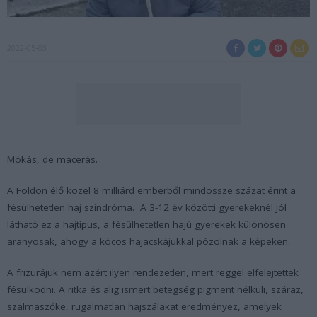
2022-05-03
Mókás, de macerás.
A Földön élő közel 8 milliárd emberből mindössze százat érint a
fésülhetetlen haj szindróma. A 3-12 év közötti gyerekeknél jól
látható ez a hajtípus, a fésülhetetlen hajú gyerekek különösen
aranyosak, ahogy a kócos hajacskájukkal pózolnak a képeken.
A frizurájuk nem azért ilyen rendezetlen, mert reggel elfelejtettek
fésülködni. A ritka és alig ismert betegség pigment nélküli, száraz,
szalmaszőke, rugalmatlan hajszálakat eredményez, amelyek