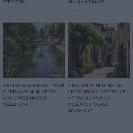
STRATÉGIA
HINNI MAGUNKAT
2026-07-31
2026-07-30
A BETONBA SZORÍTOTT PATAK
A KÁNIKULÁT NEM MINDIG
IS TUDNA ÉLNI, HA VÉGRE
LÉGKONDIVAL GYŐZTÉK LE:
NEM CSATORNAKÉNT
MIT TANULHATUNK A
KEZELNÉNK
KÖZÉPKORI OLASZ
HÁZAKTÓL?
2026-07-29
2026-07-20