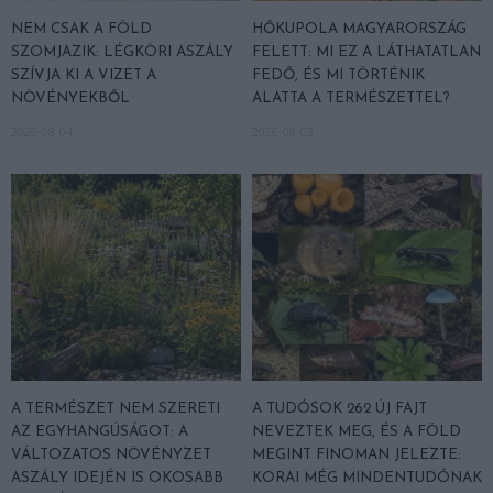
NEM CSAK A FÖLD
HŐKUPOLA MAGYARORSZÁG
SZOMJAZIK: LÉGKÖRI ASZÁLY
FELETT: MI EZ A LÁTHATATLAN
SZÍVJA KI A VIZET A
FEDŐ, ÉS MI TÖRTÉNIK
NÖVÉNYEKBŐL
ALATTA A TERMÉSZETTEL?
2026-08-04
2026-08-03
A TERMÉSZET NEM SZERETI
A TUDÓSOK 262 ÚJ FAJT
AZ EGYHANGÚSÁGOT: A
NEVEZTEK MEG, ÉS A FÖLD
VÁLTOZATOS NÖVÉNYZET
MEGINT FINOMAN JELEZTE:
ASZÁLY IDEJÉN IS OKOSABB
KORAI MÉG MINDENTUDÓNAK