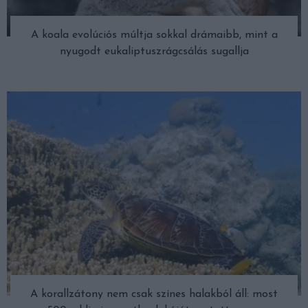
A koala evolúciós múltja sokkal drámaibb, mint a
nyugodt eukaliptuszrágcsálás sugallja
A korallzátony nem csak színes halakból áll: most