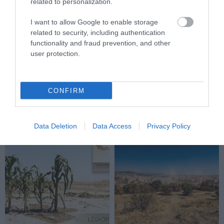
related to personalization.
I want to allow Google to enable storage
related to security, including authentication
functionality and fraud prevention, and other
user protection.
KIRÁNDULÁS A
KIRÁNDULÁS A RAVAZDI
PANNONHALMI FŐAPÁTSÁG
SÖRFŐZDÉBE, A BENCÉS
CONFIRM
PINCÉSZETÉBE
APÁTSÁG HABOS OLDALÁRA
2026-08-04
2026-08-04
Data Deletion
Data Access
Privacy Policy