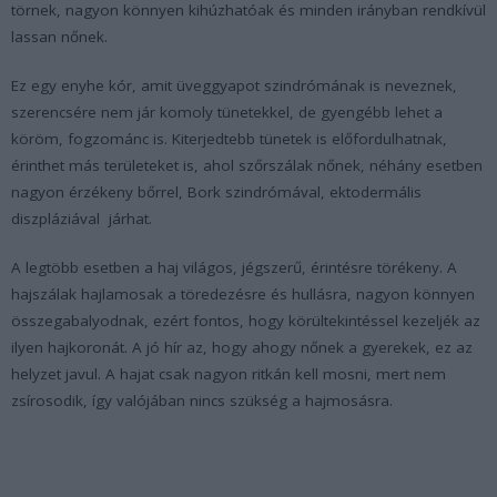
törnek, nagyon könnyen kihúzhatóak és minden irányban rendkívül
lassan nőnek.
Ez egy enyhe kór, amit üveggyapot szindrómának is neveznek,
szerencsére nem jár komoly tünetekkel, de gyengébb lehet a
köröm, fogzománc is. Kiterjedtebb tünetek is előfordulhatnak,
érinthet más területeket is, ahol szőrszálak nőnek, néhány esetben
nagyon érzékeny bőrrel, Bork szindrómával, ektodermális
diszpláziával járhat.
A legtöbb esetben a haj világos, jégszerű, érintésre törékeny. A
hajszálak hajlamosak a töredezésre és hullásra, nagyon könnyen
összegabalyodnak, ezért fontos, hogy körültekintéssel kezeljék az
ilyen hajkoronát. A jó hír az, hogy ahogy nőnek a gyerekek, ez az
helyzet javul. A hajat csak nagyon ritkán kell mosni, mert nem
zsírosodik, így valójában nincs szükség a hajmosásra.