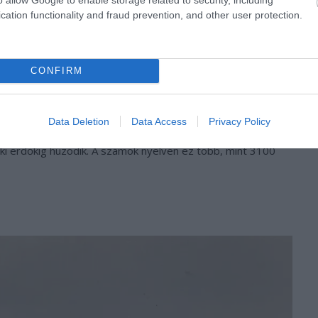
cation functionality and fraud prevention, and other user protection.
efonszámmal bővült: 310-RATS, itt lehet bejelenteni az
iderül, hogy tasakospatkányt, pézsmapockot, mókust vagy
CONFIRM
ülön csoport vonul ki, a világon itt működik egyedül külön
i hatástalanításához.
Data Deletion
Data Access
Privacy Policy
es szemlézés minden farmon, magtárban az ún. piros
aki erdőkig húzódik. A számok nyelvén ez több, mint 3100