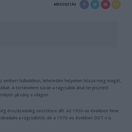
MEGOSZTÁS
 az emberi hulladékon, lehetetlen helyeken húzza meg magát,
ókat. A történelem során a rágcsálók által terjesztett
ilyen járvány a világon.
iség évszázadokig vesztésre állt. Az 1930-as években New
abadulni a rágcsálótól, de a 1970-es években DDT-t is