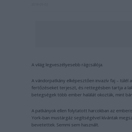
2018-09-03
A világ legveszélyesebb rágcsálója.
A vándorpatkány elképesztően invazív faj – túlél
fertőzéseket terjeszt, és rettegésben tartja a lak
betegségek több ember halálát okozták, mint bárm
A patkányok ellen folytatott harcokban az ember
York-ban mustárgáz segítségével kívántak megsz
bevetettek. Semmi sem használt.