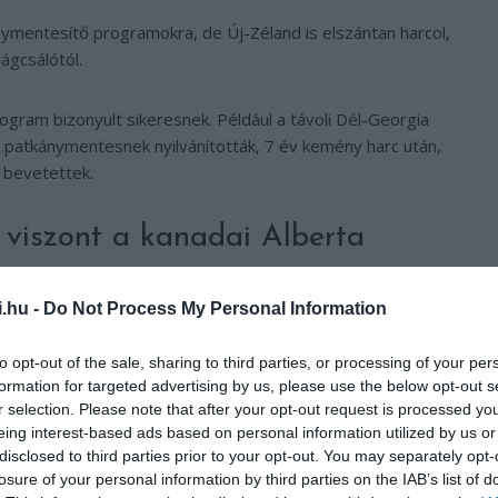
ánymentesítő programokra, de Új-Zéland is elszántan harcol,
ágcsálótól.
gram bizonyult sikeresnek. Például a távoli Dél-Georgia
an patkánymentesnek nyilvánították, 7 év kemény harc után,
 bevetettek.
 viszont a kanadai Alberta
i.hu -
Do Not Process My Personal Information
a patkány, megvédték a körben található hegyek, sziklák,
katchewan tartományból átkerült az első egyed, és
to opt-out of the sale, sharing to third parties, or processing of your per
formation for targeted advertising by us, please use the below opt-out s
r selection. Please note that after your opt-out request is processed y
eing interest-based ads based on personal information utilized by us or
azonnal működésbe lépett, felállítottak egy megfigyelt
disclosed to third parties prior to your opt-out. You may separately opt-
t a lakosságot is rendszeresen oktatták, tájékoztatták a
losure of your personal information by third parties on the IAB’s list of