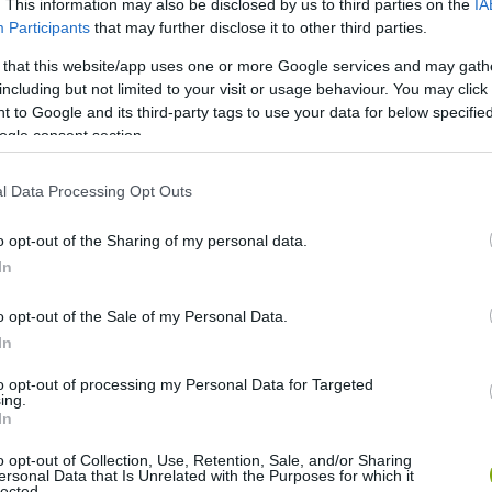
vel.
. This information may also be disclosed by us to third parties on the
IA
Participants
that may further disclose it to other third parties.
őszén már 30 fertőzést jelentettek a keleti határnál, 1952-
 that this website/app uses one or more Google services and may gath
nak bizonyultak a rágcsálók. Az első évben egy nagyon
including but not limited to your visit or usage behaviour. You may click 
ebb alternatívára váltottak. 1963-ban nagy segítséget
 to Google and its third-party tags to use your data for below specifi
ogle consent section.
esztyűt, így kevesebb állat került át Alberta-ba. 2002-ben
tőzés, és 2002 és 2007 között is mindössze 2 esetet
l Data Processing Opt Outs
o opt-out of the Sharing of my personal data.
res kontroll alatt van.
In
o opt-out of the Sale of my Personal Data.
In
to opt-out of processing my Personal Data for Targeted
ing.
In
o opt-out of Collection, Use, Retention, Sale, and/or Sharing
ersonal Data that Is Unrelated with the Purposes for which it
lected.