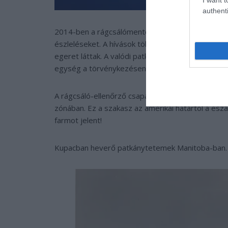
authenti
2014-ben a rágcsálómentesítő program egy új tel
észleléseket. A hívások többségéről általában k
egeret láttak. A valódi patkányészlelésekhez egy k
egység a törvénykezésen belül a patkány mielőbb
A rágcsáló-ellenőrző csapat feladata a rendszer
zónában. Ez a szakasz az amerikai határtól a ész
farmot jelent!
Kupacban heverő patkánytetemek Manitoba-ban.