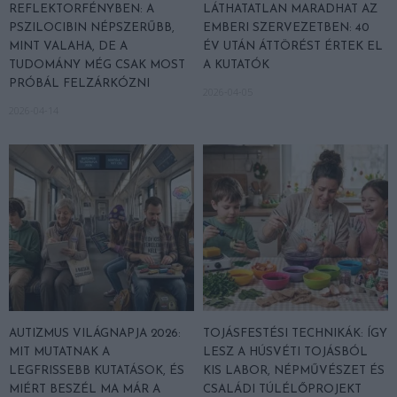
REFLEKTORFÉNYBEN: A
LÁTHATATLAN MARADHAT AZ
PSZILOCIBIN NÉPSZERŰBB,
EMBERI SZERVEZETBEN: 40
MINT VALAHA, DE A
ÉV UTÁN ÁTTÖRÉST ÉRTEK EL
TUDOMÁNY MÉG CSAK MOST
A KUTATÓK
PRÓBÁL FELZÁRKÓZNI
2026-04-05
2026-04-14
AUTIZMUS VILÁGNAPJA 2026:
TOJÁSFESTÉSI TECHNIKÁK: ÍGY
MIT MUTATNAK A
LESZ A HÚSVÉTI TOJÁSBÓL
LEGFRISSEBB KUTATÁSOK, ÉS
KIS LABOR, NÉPMŰVÉSZET ÉS
MIÉRT BESZÉL MA MÁR A
CSALÁDI TÚLÉLŐPROJEKT