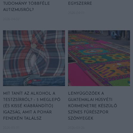
TUDOMÁNY TÖBBFÉLE
EGYSZERRE
AUTIZMUSRÓL?
2026-04-01
2026-04-02
MIT TANÍT AZ ALKOHOL A
LENYŰGÖZŐEK A
TESTZSÍRRÓL? – 5 MEGLEPŐ
GUATEMALAI HÚSVÉTI
(ÉS KISSÉ KIÁBRÁNDÍTÓ)
KÖRMENETRE KÉSZÜLŐ
IGAZSÁG, AMIT A POHÁR
SZÍNES FŰRÉSZPOR
FENEKÉN TALÁLSZ
SZŐNYEGEK
2026-03-31
2026-03-26