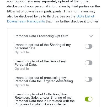
your opt-out. You may separately opt-out of the further
disclosure of your personal information by third parties on the
IAB’s list of downstream participants. This information may
also be disclosed by us to third parties on the
IAB’s List of
Downstream Participants
that may further disclose it to other
third parties.
Please note that this website/app uses one or more Google
Personal Data Processing Opt Outs
services and may gather and store information including but
not limited to your visit or usage behaviour. You may click to
I want to opt-out of the Sharing of my
personal data.
grant or deny consent to Google and its third-party tags to
EGY ELSÜLLYEDT HAJÓ
NEM MINDENKI MENEKÜLT
Opted In
use your data for below specified purposes in below Google
TEXTILJEI ÚJRA ÖSSZEÁLLTAK:
POMPEJIBEN: LEHET, HOGY
consent section.
I want to opt-out of the Sale of my
A RUHA, AMELY TÚLÉLTE A
EGY ORVOS A VÉGSŐKIG
Personal Data.
TENGERT
SEGÍTENI PRÓBÁLT
Opted In
2026-06-29
2026-06-23
I want to opt-out of processing my
Personal Data for Targeted Advertising.
Opted In
I want to opt-out of Collection, Use,
Retention, Sale, and/or Sharing of my
Personal Data that Is Unrelated with the
Purposes for which it was collected.