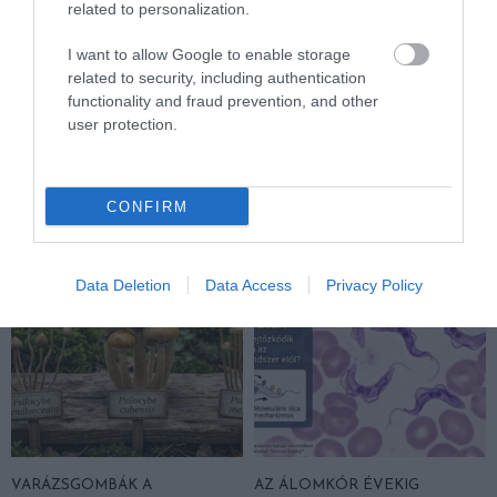
related to personalization.
VÉGE LEHET A
AUDHD: AMIKOR AZ AUTIZMUS
I want to allow Google to enable storage
TRANSZPLANTÁCIÓS
ÉS AZ ADHD EGYÜTT
related to security, including authentication
VÁRÓLISTÁKNAK? A
EGÉSZEN MÁS ARCOT MUTAT
functionality and fraud prevention, and other
DISZNÓSZERVEK ÁTÍRHATJÁK
2026-04-21
user protection.
AZ ORVOSLÁS EGYIK
LEGKEGYETLENEBB
SZABÁLYÁT
2026-04-22
CONFIRM
Data Deletion
Data Access
Privacy Policy
VARÁZSGOMBÁK A
AZ ÁLOMKÓR ÉVEKIG