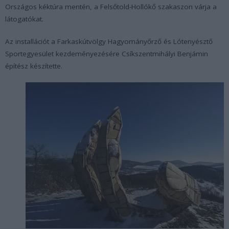
Országos kéktúra mentén, a Felsőtold-Hollókő szakaszon várja a
látogatókat.
Az installációt a Farkaskútvölgy Hagyományőrző és Lótenyésztő
Sportegyesület kezdeményezésére Csíkszentmihályi Benjámin
építész készítette.