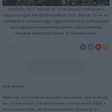
Felsõtold, 2021. február 16. Kezet formázó kilátópont a
Nógrád megyei Felsõtold közelében 2021. február 15-én. Az
installációt a Farkaskútvölgy Hagyományõrzõ és Lótenyésztõ
Sportegyesület kezdeményezésére Csíkszentmihályi
Benjámin építész készítette. MTI/Komka Péter
2021-02-18
Óriás tenyere.
Mintha egy óriás hatalmas tenyerébe csücsülnénk, olyan érzésünk
lesz, ha felkeressük a Felsőtold melletti, nemrég átadott kilátót. A
kezet formázó kilátó, amely pihenőpontént is funkcionál, az