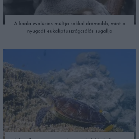
A koala evolúciós múltja sokkal drámaibb, mint a
nyugodt eukaliptuszrágcsálás sugallja