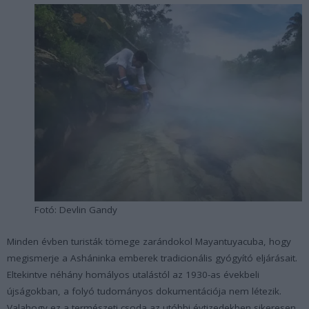
Fotó: Devlin Gandy
Minden évben turisták tömege zarándokol Mayantuyacuba, hogy
megismerje a Asháninka emberek tradicionális gyógyító eljárásait.
Eltekintve néhány homályos utalástól az 1930-as évekbeli
újságokban, a folyó tudományos dokumentációja nem létezik.
Valahogy ez a természeti csoda az utóbbi évtizedekben sikeresen