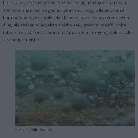
hosszú. A víz hőmérséklete 50-90°C közti, néhány kis területen a
100°C-ot is elérheti, vagyis annyira forró, hogy pillanatok alatt
harmadfokú égési sérüléseket képes okozni. Az a szerencsétlen
állat, aki ezeken a helyeken a vízbe esik, azonnal megfő. Noha
több forró vizű forrás ismert az Amazonon, a legnagyobb közülük
a Shanay-timpishka.
Fotó: Devlin Gandy