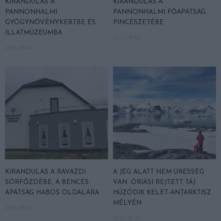
KIRÁNDULÁS A
KIRÁNDULÁS A
PANNONHALMI
PANNONHALMI FŐAPÁTSÁG
GYÓGYNÖVÉNYKERTBE ÉS
PINCÉSZETÉBE
ILLATMÚZEUMBA
2026-08-04
2026-08-04
KIRÁNDULÁS A RAVAZDI
A JÉG ALATT NEM ÜRESSÉG
SÖRFŐZDÉBE, A BENCÉS
VAN: ÓRIÁSI REJTETT TÁJ
APÁTSÁG HABOS OLDALÁRA
HÚZÓDIK KELET-ANTARKTISZ
MÉLYÉN
2026-08-04
2026-06-24