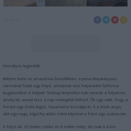
2021-08-31
Homályos legendák.
Mélyen benn az amazóniai őserdőkben, a perui Mayantuyacu
városánál folyik egy folyó, amelynek vize helyenként felforrva
bugyborékol. A helyiek ’Shanay-timpishka’-nak nevezik a folyamot,
amely kb. annyit tesz: a nap melegétől felforrt. Ők úgy vélik, hogy a
forrást egy óriási kígyó, Yacumama bocsájtja ki, ő a Vizek anyja,
akit egy nagy, kígyófej alakú szikla képvisel a folyó egy szakaszán.
A folyó kb. 25 méter széles és 6 méter mély, de csak 6,4 km