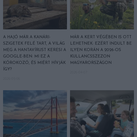
A HAJÓ MÁR A KANÁRI-
MÁR A KERT VÉGÉBEN IS OTT
SZIGETEK FELÉ TART, A VILÁG
LEHETNEK: EZÉRT INDULT BE
MEG A HANTAVÍRUST KERESI A
ILYEN KORÁN A 2026-OS
GOOGLE-BEN: MI EZ A
KULLANCSSZEZON
KÓROKOZÓ, ÉS MIÉRT HÍVJÁK
MAGYARORSZÁGON
ÍGY?
2026-04-07
2026-05-06