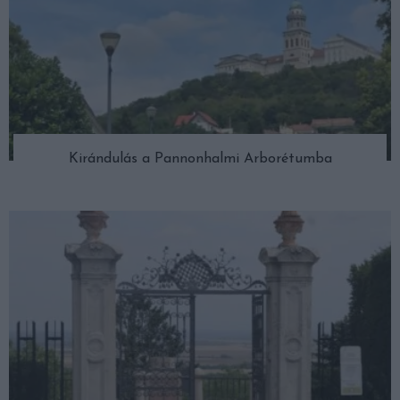
Kirándulás a Pannonhalmi Arborétumba