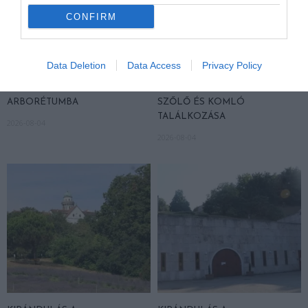
CONFIRM
Data Deletion
Data Access
Privacy Policy
KIRÁNDULÁS A
KIRÁNDULÁS PANNONHALMA
PANNONHALMI
KÖRNYÉKÉN: TERMÉSZET,
ARBORÉTUMBA
SZŐLŐ ÉS KOMLÓ
TALÁLKOZÁSA
2026-08-04
2026-08-04