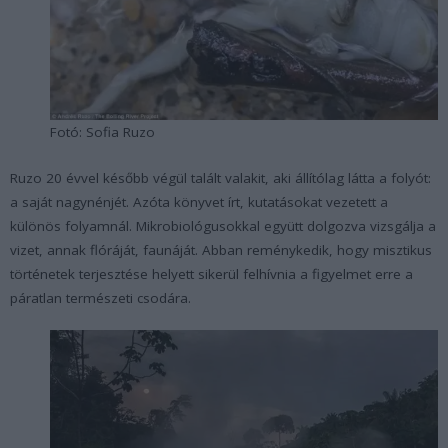
Fotó: Sofia Ruzo
Ruzo 20 évvel később végül talált valakit, aki állítólag látta a folyót:
a saját nagynénjét. Azóta könyvet írt, kutatásokat vezetett a
különös folyamnál. Mikrobiológusokkal együtt dolgozva vizsgálja a
vizet, annak flóráját, faunáját. Abban reménykedik, hogy misztikus
történetek terjesztése helyett sikerül felhívnia a figyelmet erre a
páratlan természeti csodára.