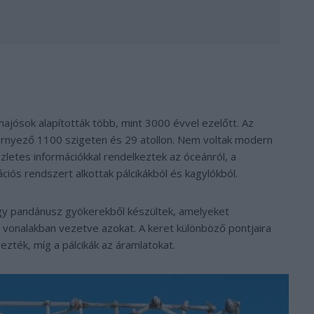
hajósok alapították több, mint 3000 évvel ezelőtt. Az
 környező 1100 szigeten és 29 atollon. Nem voltak modern
észletes információkkal rendelkeztek az óceánról, a
ációs rendszert alkottak pálcikákból és kagylókból.
gy pandánusz gyökerekből készültek, amelyeket
 vonalakban vezetve azokat. A keret különböző pontjaira
ezték, míg a pálcikák az áramlatokat.