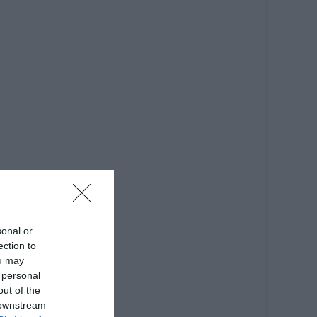
sonal or
ection to
ou may
 personal
out of the
 downstream