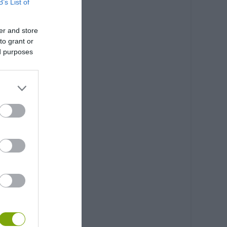
B’s List of
er and store
to grant or
ed purposes