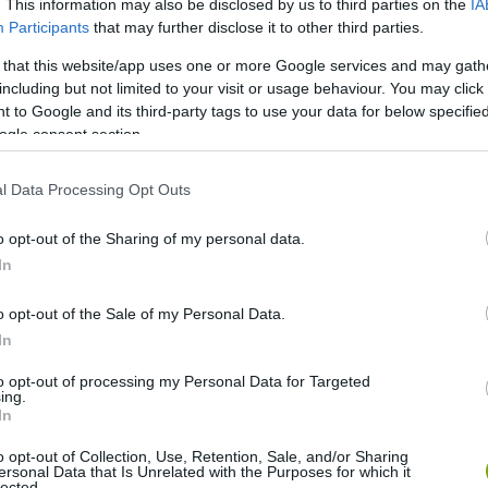
. This information may also be disclosed by us to third parties on the
IA
ographic
Participants
that may further disclose it to other third parties.
e számára volt értelmezhető. A térképet általában nem vitték
 that this website/app uses one or more Google services and may gath
including but not limited to your visit or usage behaviour. You may click 
segítségével és az érzékeik útján navigáltak.
 to Google and its third-party tags to use your data for below specifi
ogle consent section.
l Data Processing Opt Outs
o opt-out of the Sharing of my personal data.
In
o opt-out of the Sale of my Personal Data.
In
to opt-out of processing my Personal Data for Targeted
ing.
In
o opt-out of Collection, Use, Retention, Sale, and/or Sharing
ersonal Data that Is Unrelated with the Purposes for which it
lected.