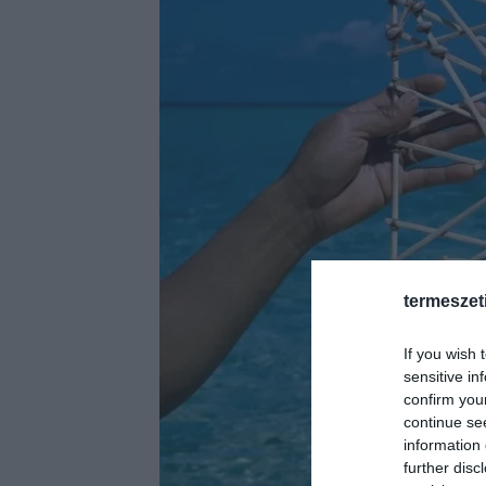
termeszet
If you wish 
sensitive in
confirm you
continue se
information 
further disc