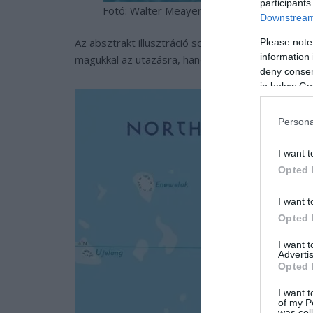
participants
Fotó: Walter Meayers Edwards/National Ge
Downstream 
Az absztrakt illusztráció sokszor csak a készítőj
Please note
information 
magukkal az utazásra, hanem memorizálták, ennek 
deny consent
in below Go
Persona
I want t
Opted 
I want t
Opted 
I want 
Advertis
Opted 
I want t
of my P
was col