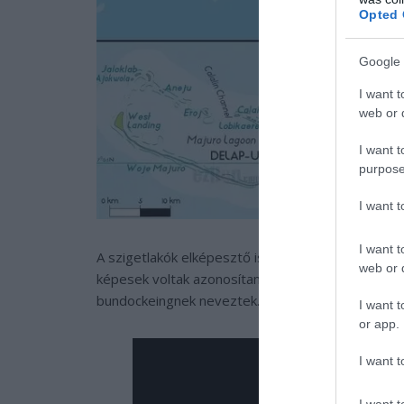
Opted 
Google 
I want t
web or d
I want t
purpose
I want 
I want t
A szigetlakók elképesztő ismeretekkel rendelkezn
web or d
képesek voltak azonosítani a 4 fő áramlatot is, am
bundockeingnek neveztek.
I want t
or app.
I want t
I want t