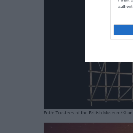
authenti
Fotó: Trustees of the British Museum/Kha