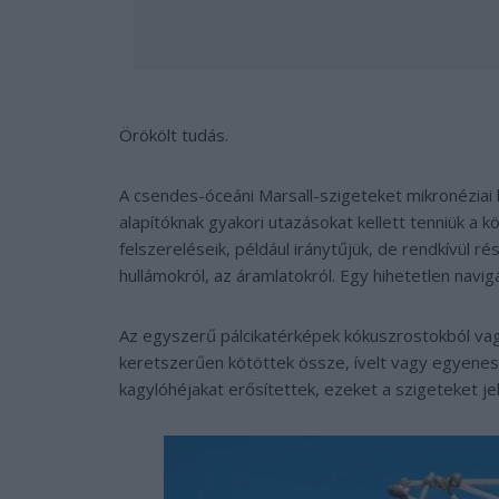
Örökölt tudás.
A csendes-óceáni Marsall-szigeteket mikronéziai 
alapítóknak gyakori utazásokat kellett tenniük a
felszereléseik, például iránytűjük, de rendkívül r
hullámokról, az áramlatokról. Egy hihetetlen navig
Az egyszerű pálcikatérképek kókuszrostokból va
keretszerűen kötöttek össze, ívelt vagy egyenes
kagylóhéjakat erősítettek, ezeket a szigeteket jel