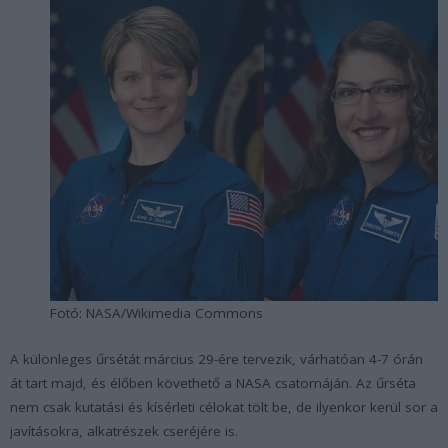
Fotó: NASA/Wikimedia Commons
A különleges űrsétát március 29-ére tervezik, várhatóan 4-7 órán
át tart majd, és élőben követhető a NASA csatornáján. Az űrséta
nem csak kutatási és kísérleti célokat tölt be, de ilyenkor kerül sor a
javításokra, alkatrészek cseréjére is.