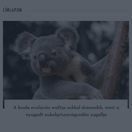
CÍMLAPON
A koala evolúciós múltja sokkal drámaibb, mint a
nyugodt eukaliptuszrágcsálás sugallja