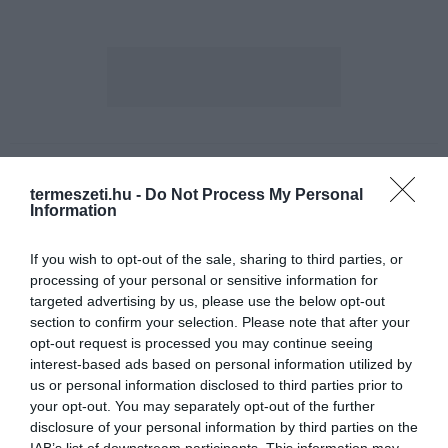
ELŐZŐ CIKK
termeszeti.hu -
Do Not Process My Personal
SPRUCE CREEK: A TELEPÜLÉS, AHOL MINDEN LAKOSNAK
Information
SAJÁT REPÜLŐJE VAN
If you wish to opt-out of the sale, sharing to third parties, or
KÖVETKEZŐ CIKK
processing of your personal or sensitive information for
targeted advertising by us, please use the below opt-out
VÁLLFÁKBÓL ÉPÍTENEK FÉSZKET A VÁROSI VARJAK
section to confirm your selection. Please note that after your
opt-out request is processed you may continue seeing
interest-based ads based on personal information utilized by
us or personal information disclosed to third parties prior to
HASONLÓ ÉRDEKESSÉGEK
your opt-out. You may separately opt-out of the further
disclosure of your personal information by third parties on the