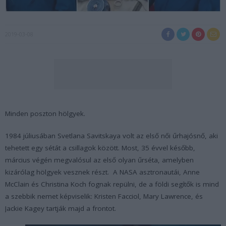
2019-03-08
Minden poszton hölgyek.
1984 júliusában Svetlana Savitskaya volt az első női űrhajósnő, aki
tehetett egy sétát a csillagok között. Most, 35 évvel később,
március végén megvalósul az első olyan űrséta, amelyben
kizárólag hölgyek vesznek részt. A NASA asztronautái, Anne
McClain és Christina Koch fognak repülni, de a földi segítők is mind
a szebbik nemet képviselik: Kristen Facciol, Mary Lawrence, és
Jackie Kagey tartják majd a frontot.