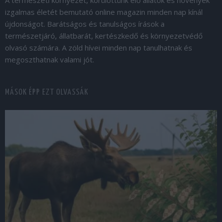
A természeti környezet, körülöttünk élő állatok és növények
izgalmas életét bemutató online magazin minden nap kínál
újdonságot. Barátságos és tanulságos írások a
természetjáró, állatbarát, kertészkedő és környezetvédő
olvasó számára. A zöld hívei minden nap tanulhatnak és
megoszthatnak valami jót.
MÁSOK ÉPP EZT OLVASSÁK