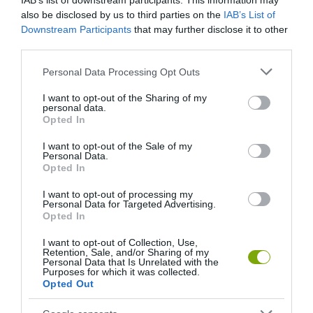
IAB’s list of downstream participants. This information may
also be disclosed by us to third parties on the
IAB’s List of
Downstream Participants
that may further disclose it to other
third parties.
Please note that this website/app uses one or more Google
Personal Data Processing Opt Outs
services and may gather and store information including but
not limited to your visit or usage behaviour. You may click to
I want to opt-out of the Sharing of my
personal data.
grant or deny consent to Google and its third-party tags to
Opted In
use your data for below specified purposes in below Google
consent section.
KIRÁNDULÁS A
KIRÁNDULÁS PANNONHALMA
I want to opt-out of the Sale of my
Personal Data.
PANNONHALMI
KÖRNYÉKÉN: TERMÉSZET,
Opted In
ARBORÉTUMBA
SZŐLŐ ÉS KOMLÓ
TALÁLKOZÁSA
2026-08-04
I want to opt-out of processing my
Personal Data for Targeted Advertising.
2026-08-04
Opted In
I want to opt-out of Collection, Use,
Retention, Sale, and/or Sharing of my
Personal Data that Is Unrelated with the
Purposes for which it was collected.
Opted Out