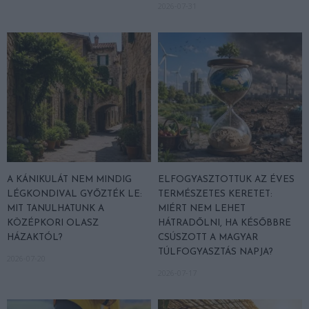
2026-07-31
A KÁNIKULÁT NEM MINDIG
ELFOGYASZTOTTUK AZ ÉVES
LÉGKONDIVAL GYŐZTÉK LE:
TERMÉSZETES KERETET:
MIT TANULHATUNK A
MIÉRT NEM LEHET
KÖZÉPKORI OLASZ
HÁTRADŐLNI, HA KÉSŐBBRE
HÁZAKTÓL?
CSÚSZOTT A MAGYAR
TÚLFOGYASZTÁS NAPJA?
2026-07-20
2026-07-17