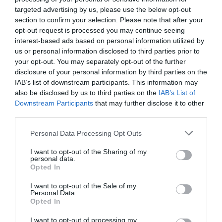
targeted advertising by us, please use the below opt-out
section to confirm your selection. Please note that after your
opt-out request is processed you may continue seeing
ELŐZŐ CIKK
interest-based ads based on personal information utilized by
us or personal information disclosed to third parties prior to
A TERMÉSZETBEN MINDEN LÁNCSZEMRE SZÜKSÉG VAN
your opt-out. You may separately opt-out of the further
disclosure of your personal information by third parties on the
KÖVETKEZŐ CIKK
IAB’s list of downstream participants. This information may
also be disclosed by us to third parties on the
IAB’s List of
NÖVÉNYVÉDŐSZERES KRUMPLIT VONTAK KI A
Downstream Participants
that may further disclose it to other
FORGALOMBÓL
third parties.
Please note that this website/app uses one or more Google
Personal Data Processing Opt Outs
services and may gather and store information including but
HASONLÓ ÉRDEKESSÉGEK
not limited to your visit or usage behaviour. You may click to
I want to opt-out of the Sharing of my
personal data.
grant or deny consent to Google and its third-party tags to
Opted In
use your data for below specified purposes in below Google
consent section.
I want to opt-out of the Sale of my
Personal Data.
Opted In
I want to opt-out of processing my