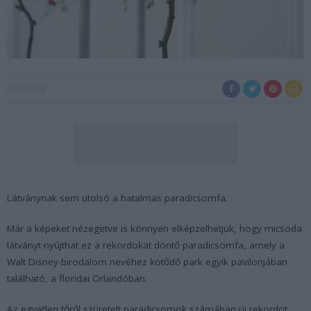
2016-11-18
Látványnak sem utolsó a hatalmas paradicsomfa.
Már a képeket nézegetve is könnyen elképzelhetjük, hogy micsoda
látványt nyújthat ez a rekordokat döntő paradicsomfa, amely a
Walt Disney-birodalom nevéhez kötődő park egyik pavilonjában
található, a floridai Orlandóban.
Az egyetlen tőről szüretelt paradicsomok számában új rekordot