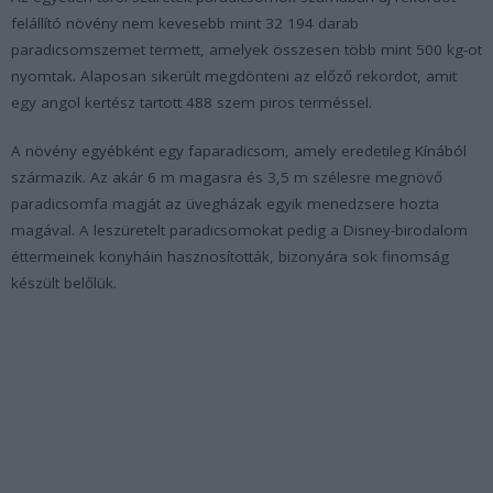
felállító növény nem kevesebb mint 32 194 darab
paradicsomszemet termett, amelyek összesen több mint 500 kg-ot
nyomtak. Alaposan sikerült megdönteni az előző rekordot, amit
egy angol kertész tartott 488 szem piros terméssel.
A növény egyébként egy faparadicsom, amely eredetileg Kínából
származik. Az akár 6 m magasra és 3,5 m szélesre megnövő
paradicsomfa magját az üvegházak egyik menedzsere hozta
magával. A leszüretelt paradicsomokat pedig a Disney-birodalom
éttermeinek konyháin hasznosították, bizonyára sok finomság
készült belőlük.