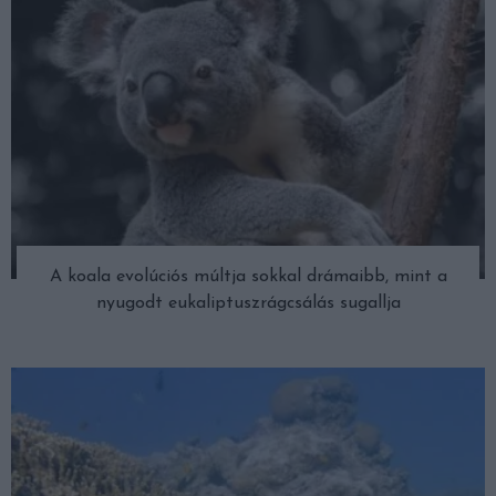
A koala evolúciós múltja sokkal drámaibb, mint a
nyugodt eukaliptuszrágcsálás sugallja