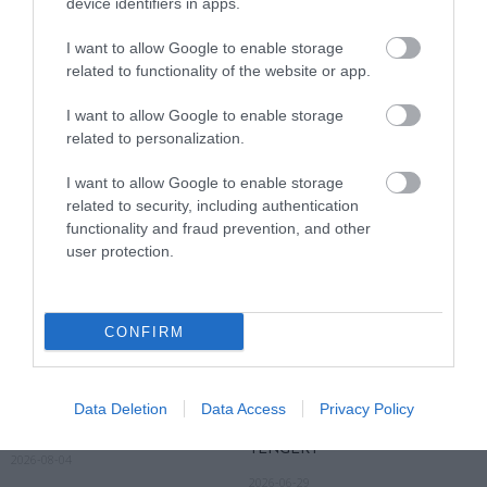
device identifiers in apps.
KIRÁNDULÁS A
KIRÁNDULÁS A
PANNONHALMI
PANNONHALMI FŐAPÁTSÁG
I want to allow Google to enable storage
GYÓGYNÖVÉNYKERTBE ÉS
PINCÉSZETÉBE
related to functionality of the website or app.
ILLATMÚZEUMBA
2026-08-04
2026-08-04
I want to allow Google to enable storage
related to personalization.
I want to allow Google to enable storage
related to security, including authentication
functionality and fraud prevention, and other
user protection.
CONFIRM
KIRÁNDULÁS A RAVAZDI
EGY ELSÜLLYEDT HAJÓ
SÖRFŐZDÉBE, A BENCÉS
TEXTILJEI ÚJRA ÖSSZEÁLLTAK:
Data Deletion
Data Access
Privacy Policy
APÁTSÁG HABOS OLDALÁRA
A RUHA, AMELY TÚLÉLTE A
TENGERT
2026-08-04
2026-06-29