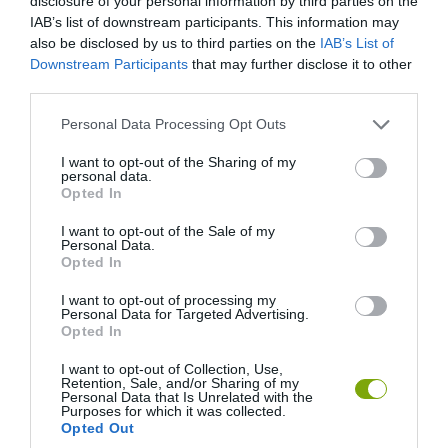
disclosure of your personal information by third parties on the
IAB’s list of downstream participants. This information may
also be disclosed by us to third parties on the
IAB’s List of
Downstream Participants
that may further disclose it to other
third parties.
Please note that this website/app uses one or more Google
Personal Data Processing Opt Outs
Fotó: One Little Project
services and may gather and store information including but
not limited to your visit or usage behaviour. You may click to
I want to opt-out of the Sharing of my
personal data.
9. Ezüstszárnyú angyalkák
grant or deny consent to Google and its third-party tags to
Opted In
use your data for below specified purposes in below Google
consent section.
I want to opt-out of the Sale of my
A toboztestű angyalkák villámgyorsan elkészülnek, és biztosan
Personal Data.
felkerülnek a karácsonyfára.
Opted In
I want to opt-out of processing my
Personal Data for Targeted Advertising.
Opted In
I want to opt-out of Collection, Use,
Retention, Sale, and/or Sharing of my
Personal Data that Is Unrelated with the
Purposes for which it was collected.
Opted Out