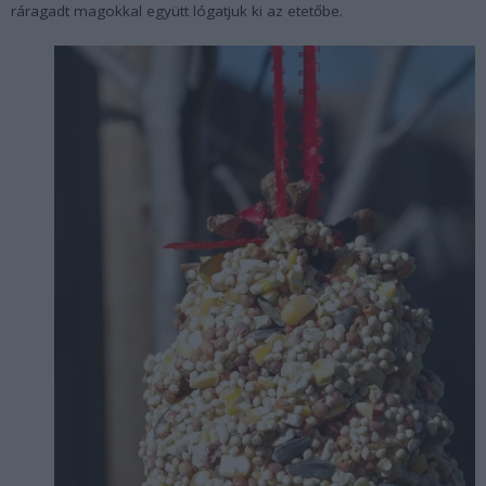
ráragadt magokkal együtt lógatjuk ki az etetőbe.