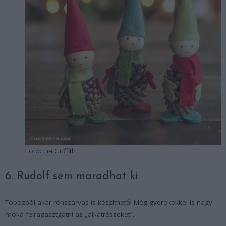
Fotó: Lia Griffith
6. Rudolf sem maradhat ki
Tobozból akár rénszarvas is készíthető! Még gyerekekkel is nagy
móka felragasztgatni az „alkatrészeket”.