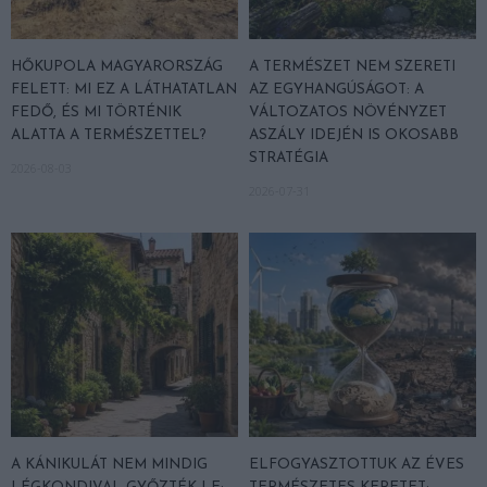
HŐKUPOLA MAGYARORSZÁG
A TERMÉSZET NEM SZERETI
FELETT: MI EZ A LÁTHATATLAN
AZ EGYHANGÚSÁGOT: A
FEDŐ, ÉS MI TÖRTÉNIK
VÁLTOZATOS NÖVÉNYZET
ALATTA A TERMÉSZETTEL?
ASZÁLY IDEJÉN IS OKOSABB
STRATÉGIA
2026-08-03
2026-07-31
A KÁNIKULÁT NEM MINDIG
ELFOGYASZTOTTUK AZ ÉVES