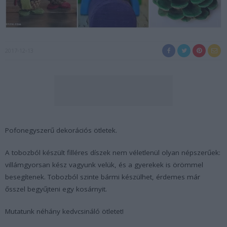
2017-12-13
Pofonegyszerű dekorációs ötletek.
A tobozból készült filléres díszek nem véletlenül olyan népszerűek:
villámgyorsan kész vagyunk velük, és a gyerekek is örömmel
besegítenek. Tobozból szinte bármi készülhet, érdemes már
ősszel begyűjteni egy kosárnyit.
Mutatunk néhány kedvcsináló ötletet!