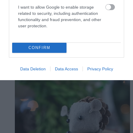
I want to allow Google to enable storage
related to security, including authentication
Fotó: Peace But Not Quiet
functionality and fraud prevention, and other
user protection.
10. Bűbájos sünik
Imádjuk ezt az ötletet: filcfejű, gyöngyszemű sünik a fatuskó körül.
CONFIRM
Data Deletion
Data Access
Privacy Policy