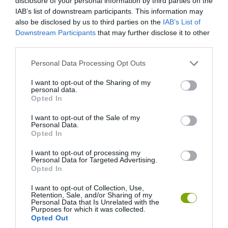
disclosure of your personal information by third parties on the
IAB’s list of downstream participants. This information may
kedvelik.
also be disclosed by us to third parties on the
IAB’s List of
Downstream Participants
that may further disclose it to other
third parties.
Please note that this website/app uses one or more Google
Personal Data Processing Opt Outs
services and may gather and store information including but
not limited to your visit or usage behaviour. You may click to
I want to opt-out of the Sharing of my
personal data.
grant or deny consent to Google and its third-party tags to
Opted In
use your data for below specified purposes in below Google
consent section.
I want to opt-out of the Sale of my
Personal Data.
Opted In
I want to opt-out of processing my
Personal Data for Targeted Advertising.
Opted In
I want to opt-out of Collection, Use,
Retention, Sale, and/or Sharing of my
Personal Data that Is Unrelated with the
Purposes for which it was collected.
Opted Out