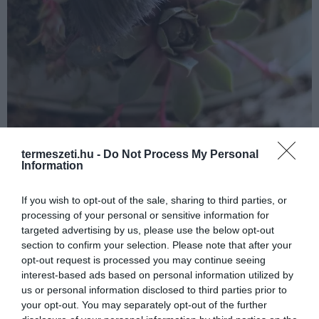
termeszeti.hu -
Do Not Process My Personal
Information
If you wish to opt-out of the sale, sharing to third parties, or
processing of your personal or sensitive information for
targeted advertising by us, please use the below opt-out
section to confirm your selection. Please note that after your
opt-out request is processed you may continue seeing
A pozsgások kevés vízzel is beérik, nem
interest-based ads based on personal information utilized by
us or personal information disclosed to third parties prior to
kell őket túl gyakran öntözni. Mindenhol
your opt-out. You may separately opt-out of the further
megélnek, de a naposabb helyet jobban