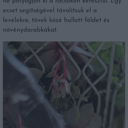
ne potyogjon ki a rácsokon keresztül. Egy
ecset segítségével távolítsuk el a
levelekre, tövek közé hullott földet és
növénydarabkákat.