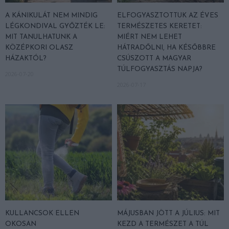
A KÁNIKULÁT NEM MINDIG
ELFOGYASZTOTTUK AZ ÉVES
LÉGKONDIVAL GYŐZTÉK LE:
TERMÉSZETES KERETET:
MIT TANULHATUNK A
MIÉRT NEM LEHET
KÖZÉPKORI OLASZ
HÁTRADŐLNI, HA KÉSŐBBRE
HÁZAKTÓL?
CSÚSZOTT A MAGYAR
TÚLFOGYASZTÁS NAPJA?
2026-07-20
2026-07-17
KULLANCSOK ELLEN
MÁJUSBAN JÖTT A JÚLIUS: MIT
OKOSAN
KEZD A TERMÉSZET A TÚL