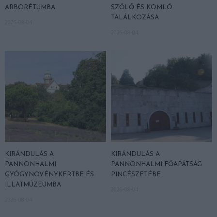
ARBORÉTUMBA
SZŐLŐ ÉS KOMLÓ
TALÁLKOZÁSA
2026-08-04
2026-08-04
KIRÁNDULÁS A
KIRÁNDULÁS A
PANNONHALMI
PANNONHALMI FŐAPÁTSÁG
GYÓGYNÖVÉNYKERTBE ÉS
PINCÉSZETÉBE
ILLATMÚZEUMBA
2026-08-04
2026-08-04