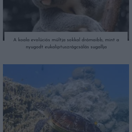
A koala evolúciós múltja sokkal drámaibb, mint a
nyugodt eukaliptuszrágcsálás sugallja